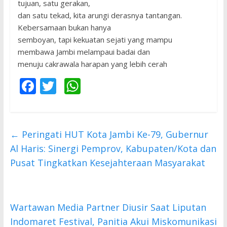
tujuan, satu gerakan,
dan satu tekad, kita arungi derasnya tantangan.
Kebersamaan bukan hanya
semboyan, tapi kekuatan sejati yang mampu
membawa Jambi melampaui badai dan
menuju cakrawala harapan yang lebih cerah
F
T
W
ac
w
h
e
itt
at
b
er
s
←
Peringati HUT Kota Jambi Ke-79, Gubernur
o
A
Al Haris: Sinergi Pemprov, Kabupaten/Kota dan
o
p
Pusat Tingkatkan Kesejahteraan Masyarakat
k
p
Wartawan Media Partner Diusir Saat Liputan
Indomaret Festival, Panitia Akui Miskomunikasi