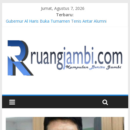
Jumat, Agustus 7, 2026
Terbaru:
Gubernur Al Haris Buka Turnamen Tenis Antar Alumni
Perguruan Tinggi ke-16 se-Indonesia di UNJA
Pertamina EP Jambi Imbau Masyarakat Tidak Beraktivitas di
Atas Jalur Pipa Migas Demi Keselamatan Bersama
Kasus Brigadir EWS: 4 Anggota Polisi Tersangka Resmi
Didampingi Pengacara Chris Januardi
Hj. Hesti Haris Dorong Lahirnya Wirausaha Muda Melalui
Pelatihan Batik Kontemporer PKW
Siap Dukung Kegiatan Hulu Migas, Kapolda Jambi Kunjungi
FSO 115