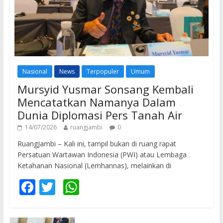
Nasional
News
Terpopuler
Umum
Mursyid Yusmar Sonsang Kembali
Mencatatkan Namanya Dalam
Dunia Diplomasi Pers Tanah Air
14/07/2026
ruangjambi
0
RuangJambi – Kali ini, tampil bukan di ruang rapat
Persatuan Wartawan Indonesia (PWI) atau Lembaga
Ketahanan Nasional (Lemhannas), melainkan di
F
T
W
ac
w
h
e
itt
at