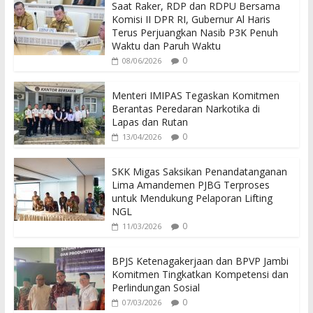
Saat Raker, RDP dan RDPU Bersama
b
er
s
Komisi II DPR RI, Gubernur Al Haris
o
A
Terus Perjuangkan Nasib P3K Penuh
Waktu dan Paruh Waktu
o
p
0
08/06/2026
k
p
Menteri IMIPAS Tegaskan Komitmen
Berantas Peredaran Narkotika di
Lapas dan Rutan
0
13/04/2026
SKK Migas Saksikan Penandatanganan
Lima Amandemen PJBG Terproses
untuk Mendukung Pelaporan Lifting
NGL
0
11/03/2026
BPJS Ketenagakerjaan dan BPVP Jambi
Komitmen Tingkatkan Kompetensi dan
Perlindungan Sosial
0
07/03/2026