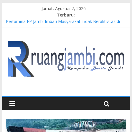
Jumat, Agustus 7, 2026
Terbaru:
Pertamina EP Jambi Imbau Masyarakat Tidak Beraktivitas di
Atas Jalur Pipa Migas Demi Keselamatan Bersama
Kasus Brigadir EWS: 4 Anggota Polisi Tersangka Resmi
Didampingi Pengacara Chris Januardi
Hj. Hesti Haris Dorong Lahirnya Wirausaha Muda Melalui
Pelatihan Batik Kontemporer PKW
Siap Dukung Kegiatan Hulu Migas, Kapolda Jambi Kunjungi
FSO 115
Gubernur Al Haris Buka Turnamen Tenis Antar Alumni
Perguruan Tinggi ke-16 se-Indonesia di UNJA