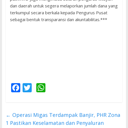
dan daerah untuk segera melaporkan jumlah dana yang
terkumpul secara berkala kepada Pengurus Pusat
sebagai bentuk transparansi dan akuntabilitas.***
F
T
W
ac
w
h
e
itt
at
b
er
s
←
Operasi Migas Terdampak Banjir, PHR Zona
o
A
1 Pastikan Keselamatan dan Penyaluran