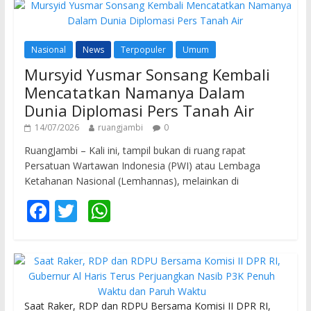
Nasional
News
Terpopuler
Umum
Mursyid Yusmar Sonsang Kembali
Mencatatkan Namanya Dalam
Dunia Diplomasi Pers Tanah Air
14/07/2026
ruangjambi
0
RuangJambi – Kali ini, tampil bukan di ruang rapat
Persatuan Wartawan Indonesia (PWI) atau Lembaga
Ketahanan Nasional (Lemhannas), melainkan di
F
T
W
ac
w
h
e
itt
at
b
er
s
o
A
Saat Raker, RDP dan RDPU Bersama Komisi II DPR RI,