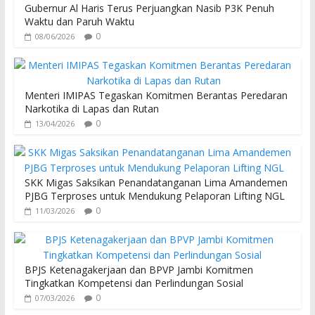
o
p
Gubernur Al Haris Terus Perjuangkan Nasib P3K Penuh
Waktu dan Paruh Waktu
k
p
0
08/06/2026
Menteri IMIPAS Tegaskan Komitmen Berantas Peredaran
Narkotika di Lapas dan Rutan
0
13/04/2026
SKK Migas Saksikan Penandatanganan Lima Amandemen
PJBG Terproses untuk Mendukung Pelaporan Lifting NGL
0
11/03/2026
BPJS Ketenagakerjaan dan BPVP Jambi Komitmen
Tingkatkan Kompetensi dan Perlindungan Sosial
0
07/03/2026