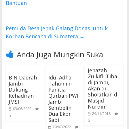
o
p
Bantuan
k
p
Pemuda Desa Jebak Galang Donasi untuk
Korban Bencana di Sumatera
→
Anda Juga Mungkin Suka
Jenazah
Zulkifli Tiba
BIN Daerah
Idul Adha
di Jambi,
Jambi
Tahun ini
Akan di
Dukung
Panitia
Sholatkan di
Kehadiran
Qurban PWI
Masjid
JMSI
Jambi
Nurdin
Sembelih
03/06/2022
Dua Ekor
29/11/2018
0
Sapi
0
10/07/2022