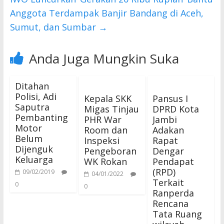
Anggota Terdampak Banjir Bandang di Aceh,
Sumut, dan Sumbar
→
Anda Juga Mungkin Suka
Ditahan
Polisi, Adi
Kepala SKK
Pansus I
Saputra
Migas Tinjau
DPRD Kota
Pembanting
PHR War
Jambi
Motor
Room dan
Adakan
Belum
Inspeksi
Rapat
Dijenguk
Pengeboran
Dengar
Keluarga
WK Rokan
Pendapat
(RPD)
09/02/2019
04/01/2022
Terkait
0
0
Ranperda
Rencana
Tata Ruang