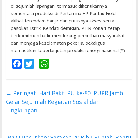
di sejumlah lapangan, termasuk dihentikannya
sementara produksi di Pertamina EP Rantau Field
akibat terendam banjir dan putusnya akses serta
pasokan listrik. Kendati demikian, PHR Zona 1 tetap
berkomitmen hadir mendukung pemulihan masyarakat
dan menjaga keselamatan pekerja, sekaligus
memastikan keberlanjutan produksi energi nasional.(*)
F
T
W
ac
w
h
e
itt
at
b
er
s
←
Peringati Hari Bakti PU ke-80, PUPR Jambi
o
A
Gelar Sejumlah Kegiatan Sosial dan
o
p
Lingkungan
k
p
IWO Luncurkan ‘Gerakan 20 Ribu Rupiah’ Bantu