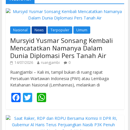
Nasional
News
Terpopuler
Umum
Mursyid Yusmar Sonsang Kembali
Mencatatkan Namanya Dalam
Dunia Diplomasi Pers Tanah Air
14/07/2026
ruangjambi
0
RuangJambi – Kali ini, tampil bukan di ruang rapat
Persatuan Wartawan Indonesia (PWI) atau Lembaga
Ketahanan Nasional (Lemhannas), melainkan di
F
T
W
ac
w
h
e
itt
at
b
er
s