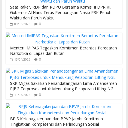
o
A
Saat Raker, RDP dan RDPU Bersama Komisi II DPR RI,
o
p
Gubernur Al Haris Terus Perjuangkan Nasib P3K Penuh
Waktu dan Paruh Waktu
k
p
0
08/06/2026
Menteri IMIPAS Tegaskan Komitmen Berantas Peredaran
Narkotika di Lapas dan Rutan
0
13/04/2026
SKK Migas Saksikan Penandatanganan Lima Amandemen
PJBG Terproses untuk Mendukung Pelaporan Lifting NGL
0
11/03/2026
BPJS Ketenagakerjaan dan BPVP Jambi Komitmen
Tingkatkan Kompetensi dan Perlindungan Sosial