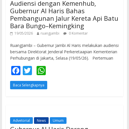
Audiensi dengan Kemenhub,
Gubernur Al Haris Bahas
Pembangunan Jalur Kereta Api Batu
Bara Bungo–Kemingking
19/05/2026
ruangjambi
0 Komentar
RuangJambi – Gubernur Jambi Al Haris melakukan audiensi
bersama Direktorat Jenderal Perkeretaapian Kementerian
Perhubungan di Jakarta, Selasa (19/05/26). Pertemuan
F
T
W
ac
w
h
Baca Selengkapnya
e
itt
at
b
er
s
o
A
o
p
Advetorial
News
Umum
k
p