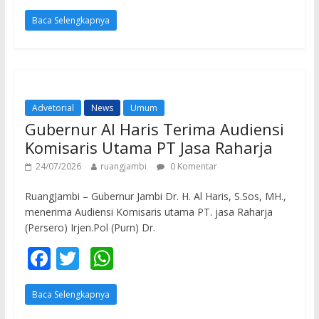
ac
w
h
Baca Selengkapnya
e
itt
at
b
er
s
o
A
o
p
Advetorial
News
Umum
k
p
Gubernur Al Haris Terima Audiensi
Komisaris Utama PT Jasa Raharja
24/07/2026
ruangjambi
0 Komentar
RuangJambi – Gubernur Jambi Dr. H. Al Haris, S.Sos, MH.,
menerima Audiensi Komisaris utama PT. jasa Raharja
(Persero) Irjen.Pol (Purn) Dr.
F
T
W
ac
w
h
Baca Selengkapnya
e
itt
at