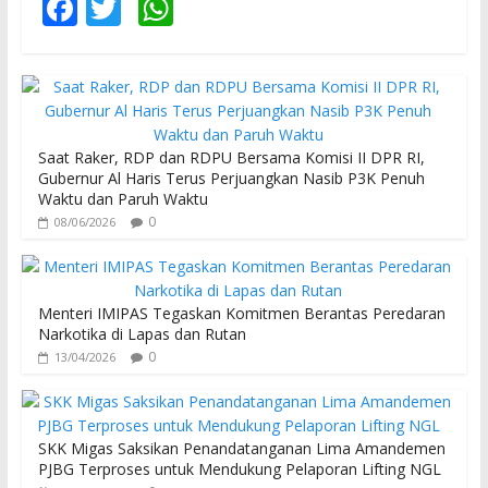
F
T
W
ac
w
h
e
itt
at
b
er
s
o
A
Saat Raker, RDP dan RDPU Bersama Komisi II DPR RI,
o
p
Gubernur Al Haris Terus Perjuangkan Nasib P3K Penuh
Waktu dan Paruh Waktu
k
p
0
08/06/2026
Menteri IMIPAS Tegaskan Komitmen Berantas Peredaran
Narkotika di Lapas dan Rutan
0
13/04/2026
SKK Migas Saksikan Penandatanganan Lima Amandemen
PJBG Terproses untuk Mendukung Pelaporan Lifting NGL