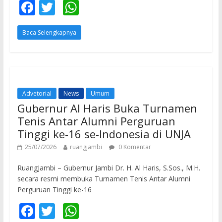
F
T
W
ac
w
h
Baca Selengkapnya
e
itt
at
b
er
s
o
A
o
p
Advetorial
News
Umum
k
p
Gubernur Al Haris Buka Turnamen
Tenis Antar Alumni Perguruan
Tinggi ke-16 se-Indonesia di UNJA
25/07/2026
ruangjambi
0 Komentar
RuangJambi – Gubernur Jambi Dr. H. Al Haris, S.Sos., M.H.
secara resmi membuka Turnamen Tenis Antar Alumni
Perguruan Tinggi ke-16
F
T
W