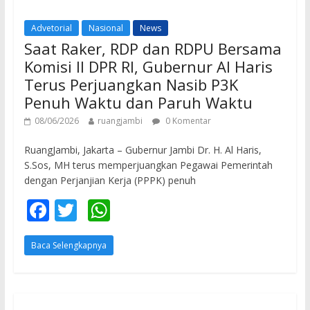
o
p
Advetorial
Nasional
News
k
p
Saat Raker, RDP dan RDPU Bersama
Komisi II DPR RI, Gubernur Al Haris
Terus Perjuangkan Nasib P3K
Penuh Waktu dan Paruh Waktu
08/06/2026
ruangjambi
0 Komentar
RuangJambi, Jakarta – Gubernur Jambi Dr. H. Al Haris,
S.Sos, MH terus memperjuangkan Pegawai Pemerintah
dengan Perjanjian Kerja (PPPK) penuh
F
T
W
ac
w
h
Baca Selengkapnya
e
itt
at
b
er
s
o
A