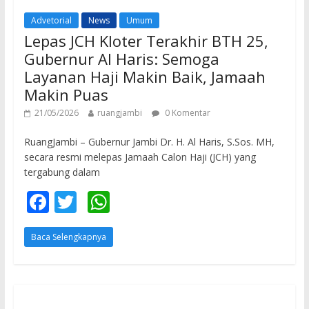
o
p
Advetorial
News
Umum
k
p
Lepas JCH Kloter Terakhir BTH 25,
Gubernur Al Haris: Semoga
Layanan Haji Makin Baik, Jamaah
Makin Puas
21/05/2026
ruangjambi
0 Komentar
RuangJambi – Gubernur Jambi Dr. H. Al Haris, S.Sos. MH,
secara resmi melepas Jamaah Calon Haji (JCH) yang
tergabung dalam
F
T
W
ac
w
h
Baca Selengkapnya
e
itt
at
b
er
s
o
A