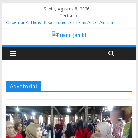
Sabtu, Agustus 8, 2026
Terbaru:
Gubernur Al Haris Buka Turnamen Tenis Antar Alumni
Perguruan Tinggi ke-16 se-Indonesia di UNJA
Pertamina EP Jambi Imbau Masyarakat Tidak Beraktivitas di
Atas Jalur Pipa Migas Demi Keselamatan Bersama
Kasus Brigadir EWS: 4 Anggota Polisi Tersangka Resmi
Didampingi Pengacara Chris Januardi
Hj. Hesti Haris Dorong Lahirnya Wirausaha Muda Melalui
Pelatihan Batik Kontemporer PKW
Siap Dukung Kegiatan Hulu Migas, Kapolda Jambi Kunjungi
FSO 115
Advetorial