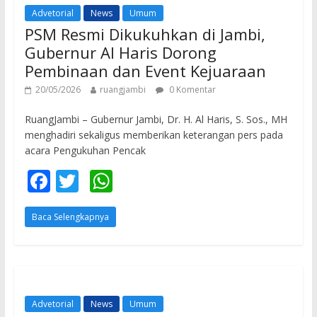
o
p
Advetorial
News
Umum
k
p
PSM Resmi Dikukuhkan di Jambi,
Gubernur Al Haris Dorong
Pembinaan dan Event Kejuaraan
20/05/2026
ruangjambi
0 Komentar
RuangJambi – Gubernur Jambi, Dr. H. Al Haris, S. Sos., MH
menghadiri sekaligus memberikan keterangan pers pada
acara Pengukuhan Pencak
F
T
W
ac
w
h
Baca Selengkapnya
e
itt
at
b
er
s
o
A
o
p
Advetorial
News
Umum
k
p