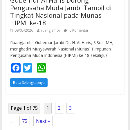
Gubernur Al Haris Dorong
Pengusaha Muda Jambi Tampil di
Tingkat Nasional pada Munas
HIPMI ke-18
09/05/2026
ruangjambi
0 Komentar
RuangJambi -Gubernur Jambi Dr. H. Al Haris, S.Sos. MH,
menghadiri Musyawarah Nasional (Munas) Himpunan
Pengusaha Muda Indonesia (HIPMI) ke-18 sekaligus
F
T
W
ac
w
h
Baca Selengkapnya
e
itt
at
b
er
s
o
A
Page 1 of 75
1
2
3
o
p
k
p
…
75
Next »