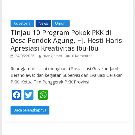
o
A
o
p
Advetorial
News
Umum
k
p
Tinjau 10 Program Pokok PKK di
Desa Pondok Agung, Hj. Hesti Haris
Apresiasi Kreativitas Ibu-Ibu
24/06/2026
ruangjambi
0 Komentar
RuangJambi – Usai menghadiri Sosialisasi Gerakan Jambi
Bersholawat dan kegiatan Supervisi dan Evaluasi Gerakan
PKK, Ketua Tim Penggerak PKK Provinsi
F
T
W
ac
w
h
Baca Selengkapnya
e
itt
at
b
er
s
o
A