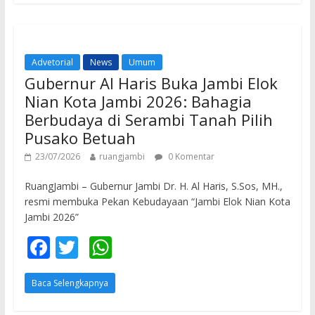
b
er
s
o
A
o
p
Advetorial
News
Umum
k
p
Gubernur Al Haris Buka Jambi Elok
Nian Kota Jambi 2026: Bahagia
Berbudaya di Serambi Tanah Pilih
Pusako Betuah
23/07/2026
ruangjambi
0 Komentar
RuangJambi – Gubernur Jambi Dr. H. Al Haris, S.Sos, MH.,
resmi membuka Pekan Kebudayaan “Jambi Elok Nian Kota
Jambi 2026”
F
T
W
ac
w
h
Baca Selengkapnya
e
itt
at
b
er
s