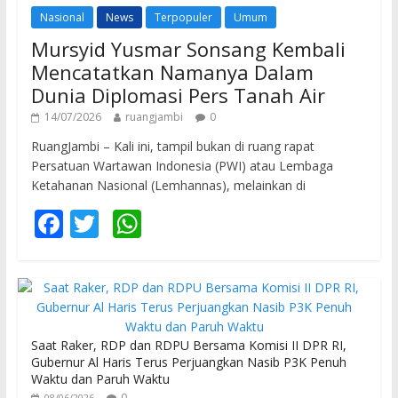
Nasional
News
Terpopuler
Umum
Mursyid Yusmar Sonsang Kembali
Mencatatkan Namanya Dalam
Dunia Diplomasi Pers Tanah Air
14/07/2026
ruangjambi
0
RuangJambi – Kali ini, tampil bukan di ruang rapat
Persatuan Wartawan Indonesia (PWI) atau Lembaga
Ketahanan Nasional (Lemhannas), melainkan di
F
T
W
ac
w
h
e
itt
at
b
er
s
o
A
Saat Raker, RDP dan RDPU Bersama Komisi II DPR RI,
o
p
Gubernur Al Haris Terus Perjuangkan Nasib P3K Penuh
Waktu dan Paruh Waktu
k
p
0
08/06/2026