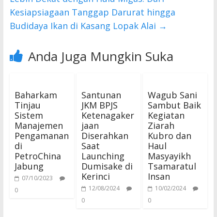
Kesiapsiagaan Tanggap Darurat hingga
Budidaya Ikan di Kasang Lopak Alai
→
Anda Juga Mungkin Suka
Baharkam
Santunan
Wagub Sani
Tinjau
JKM BPJS
Sambut Baik
Sistem
Ketenagaker
Kegiatan
Manajemen
jaan
Ziarah
Pengamanan
Diserahkan
Kubro dan
di
Saat
Haul
PetroChina
Launching
Masyayikh
Jabung
Dumisake di
Tsamaratul
Kerinci
Insan
07/10/2023
12/08/2024
10/02/2024
0
0
0