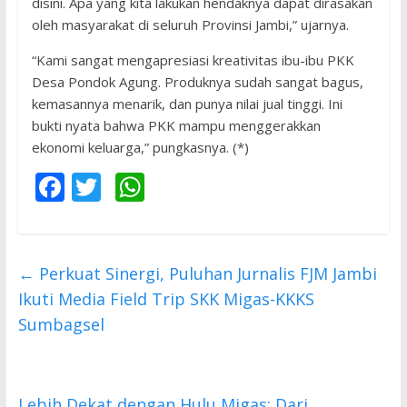
disini. Apa yang kita lakukan hendaknya dapat dirasakan
oleh masyarakat di seluruh Provinsi Jambi,” ujarnya.
“Kami sangat mengapresiasi kreativitas ibu-ibu PKK
Desa Pondok Agung. Produknya sudah sangat bagus,
kemasannya menarik, dan punya nilai jual tinggi. Ini
bukti nyata bahwa PKK mampu menggerakkan
ekonomi keluarga,” pungkasnya. (*)
F
T
W
ac
w
h
e
itt
at
b
er
s
←
Perkuat Sinergi, Puluhan Jurnalis FJM Jambi
o
A
Ikuti Media Field Trip SKK Migas-KKKS
o
p
Sumbagsel
k
p
Lebih Dekat dengan Hulu Migas: Dari