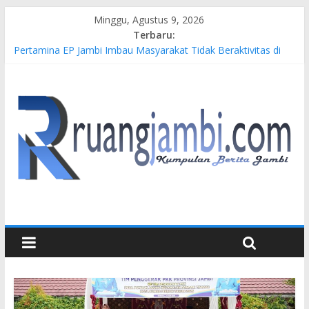
Minggu, Agustus 9, 2026
Terbaru:
Pertamina EP Jambi Imbau Masyarakat Tidak Beraktivitas di
Atas Jalur Pipa Migas Demi Keselamatan Bersama
Kasus Brigadir EWS: 4 Anggota Polisi Tersangka Resmi
Didampingi Pengacara Chris Januardi
Hj. Hesti Haris Dorong Lahirnya Wirausaha Muda Melalui
Pelatihan Batik Kontemporer PKW
Siap Dukung Kegiatan Hulu Migas, Kapolda Jambi Kunjungi
FSO 115
Gubernur Al Haris Buka Turnamen Tenis Antar Alumni
Perguruan Tinggi ke-16 se-Indonesia di UNJA