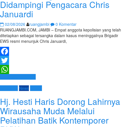
Didampingi Pengacara Chris
Januardi
02/08/2026
ruangjambi
0 Komentar
RUANGJAMBI.COM, JAMBI – Empat anggota kepolisian yang telah
ditetapkan sebagai tersangka dalam kasus meninggalnya Brigadir
EWS resmi menunjuk Chris Januardi,
Facebook
Twitter
Baca Selengkapnya
WhatsApp
Advetorial
News
Umum
Hj. Hesti Haris Dorong Lahirnya
Wirausaha Muda Melalui
Pelatihan Batik Kontemporer