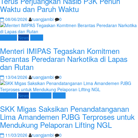
Terus Perjuangkan Nasib P3K Penuh
Waktu dan Paruh Waktu
08/06/2026
ruangjambi
0
Nasional
News
Umum
Menteri IMIPAS Tegaskan Komitmen
Berantas Peredaran Narkotika di Lapas
dan Rutan
13/04/2026
ruangjambi
0
Nasional
News
SKK Migas
Umum
SKK Migas Saksikan Penandatanganan
Lima Amandemen PJBG Terproses untuk
Mendukung Pelaporan Lifting NGL
11/03/2026
ruangjambi
0