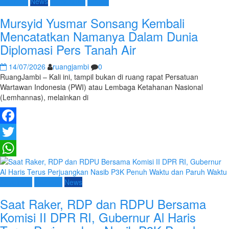
Nasional
News
Terpopuler
Umum
Mursyid Yusmar Sonsang Kembali
Mencatatkan Namanya Dalam Dunia
Diplomasi Pers Tanah Air
14/07/2026
ruangjambi
0
RuangJambi – Kali ini, tampil bukan di ruang rapat Persatuan
Wartawan Indonesia (PWI) atau Lembaga Ketahanan Nasional
(Lemhannas), melainkan di
Facebook
Twitter
WhatsApp
Advetorial
Nasional
News
Saat Raker, RDP dan RDPU Bersama
Komisi II DPR RI, Gubernur Al Haris