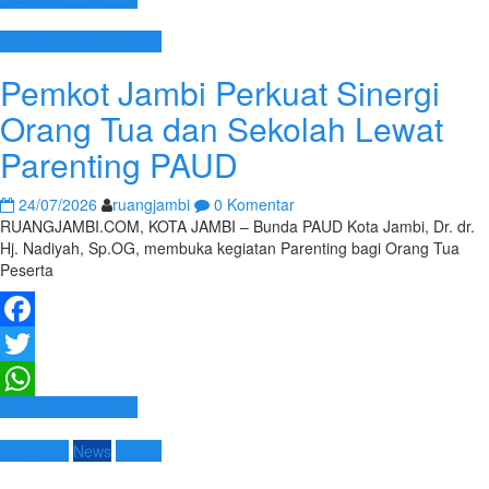
WhatsApp
Pemerintah Kota Jambi
Pemkot Jambi Perkuat Sinergi
Orang Tua dan Sekolah Lewat
Parenting PAUD
24/07/2026
ruangjambi
0 Komentar
RUANGJAMBI.COM, KOTA JAMBI – Bunda PAUD Kota Jambi, Dr. dr.
Hj. Nadiyah, Sp.OG, membuka kegiatan Parenting bagi Orang Tua
Peserta
Facebook
Twitter
Baca Selengkapnya
WhatsApp
Advetorial
News
Umum