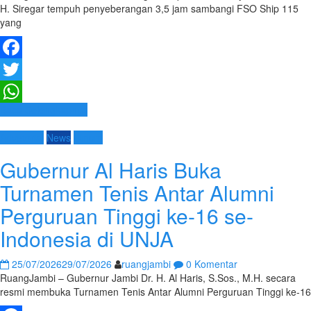
H. Siregar tempuh penyeberangan 3,5 jam sambangi FSO Ship 115
yang
Facebook
Twitter
Baca Selengkapnya
WhatsApp
Advetorial
News
Umum
Gubernur Al Haris Buka
Turnamen Tenis Antar Alumni
Perguruan Tinggi ke-16 se-
Indonesia di UNJA
25/07/2026
29/07/2026
ruangjambi
0 Komentar
RuangJambi – Gubernur Jambi Dr. H. Al Haris, S.Sos., M.H. secara
resmi membuka Turnamen Tenis Antar Alumni Perguruan Tinggi ke-16