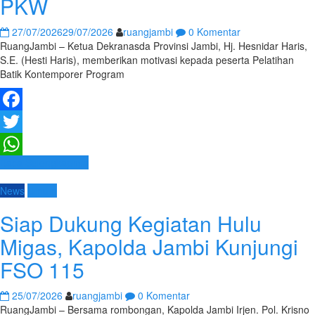
PKW
27/07/2026
29/07/2026
ruangjambi
0 Komentar
RuangJambi – Ketua Dekranasda Provinsi Jambi, Hj. Hesnidar Haris,
S.E. (Hesti Haris), memberikan motivasi kepada peserta Pelatihan
Batik Kontemporer Program
Facebook
Twitter
Baca Selengkapnya
WhatsApp
News
Umum
Siap Dukung Kegiatan Hulu
Migas, Kapolda Jambi Kunjungi
FSO 115
25/07/2026
ruangjambi
0 Komentar
RuangJambi – Bersama rombongan, Kapolda Jambi Irjen. Pol. Krisno