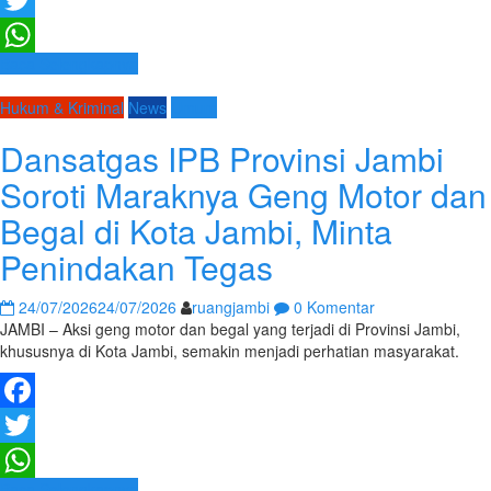
Facebook
Twitter
Baca Selengkapnya
WhatsApp
Hukum & Kriminal
News
Umum
Dansatgas IPB Provinsi Jambi
Soroti Maraknya Geng Motor dan
Begal di Kota Jambi, Minta
Penindakan Tegas
24/07/2026
24/07/2026
ruangjambi
0 Komentar
JAMBI – Aksi geng motor dan begal yang terjadi di Provinsi Jambi,
khususnya di Kota Jambi, semakin menjadi perhatian masyarakat.
Facebook
Twitter
Baca Selengkapnya