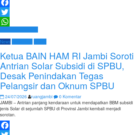
Facebook
Twitter
Baca Selengkapnya
WhatsApp
News
Terpopuler
Umum
Ketua BAIN HAM RI Jambi Soroti
Antrian Solar Subsidi di SPBU,
Desak Penindakan Tegas
Pelangsir dan Oknum SPBU
24/07/2026
ruangjambi
0 Komentar
JAMBI – Antrian panjang kendaraan untuk mendapatkan BBM subsidi
jenis Solar di sejumlah SPBU di Provinsi Jambi kembali menjadi
sorotan.