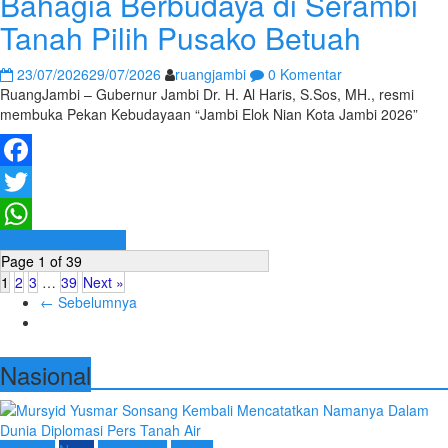
Bahagia Berbudaya di Serambi
Tanah Pilih Pusako Betuah
23/07/2026
29/07/2026
ruangjambi
0 Komentar
RuangJambi – Gubernur Jambi Dr. H. Al Haris, S.Sos, MH., resmi
membuka Pekan Kebudayaan “Jambi Elok Nian Kota Jambi 2026”
Facebook
Twitter
Baca Selengkapnya
WhatsApp
Page 1 of 39
1
2
3
…
39
Next »
← Sebelumnya
Nasional