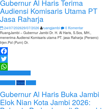
Gubernur Al Haris Terima
Audiensi Komisaris Utama PT
Jasa Raharja
24/07/2026
29/07/2026
ruangjambi
0 Komentar
RuangJambi – Gubernur Jambi Dr. H. Al Haris, S.Sos, MH.,
menerima Audiensi Komisaris utama PT. jasa Raharja (Persero)
Irjen.Pol (Purn) Dr.
Facebook
Twitter
Baca Selengkapnya
WhatsApp
Advetorial
News
Umum
Gubernur Al Haris Buka Jambi
Elok Nian Kota Jambi 2026: