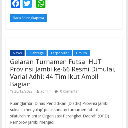
F
T
W
ac
w
h
Baca Selengkapnya
e
itt
at
b
er
s
o
A
o
p
News
Olahraga
Terpopuler
Umum
k
p
Gelaran Turnamen Futsal HUT
Provinsi Jambi ke-66 Resmi Dimulai,
Varial Adhi: 44 Tim Ikut Ambil
Bagian
26/12/2022
admin
0 Komentar
RuangJambi -Dinas Pendidikan (Disdik) Provinsi Jambi
sukses ‘menyulap’ pelaksanaan turnamen futsal
silaturahim antar Organisasi Perangkat Daerah (OPD)
Pemprov Jambi menjadi