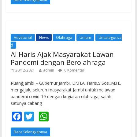
e
itt
at
b
er
s
o
A
o
p
Advetorial
News
Olahraga
Umum
Uncategorize
k
p
d
Al Haris Ajak Masyarakat Lawan
Pandemi dengan Berolahraga
20/12/2021
admin
0 Komentar
RuangJambi – Gubernur Jambi, Dr.H.Al Haris,S.Sos.,M.H.,
mengajak, seluruh masyarakat Jambi untuk melawan
pandemi covid-19 dengan kegiatan olahraga, salah
satunya cabang
F
T
W
ac
w
h
Baca Selengkapnya
e
itt
at