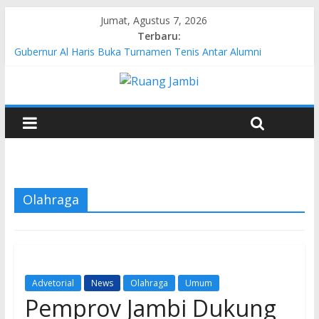
Jumat, Agustus 7, 2026
Terbaru:
Gubernur Al Haris Buka Turnamen Tenis Antar Alumni
Perguruan Tinggi ke-16 se-Indonesia di UNJA
Pertamina EP Jambi Imbau Masyarakat Tidak Beraktivitas di
Atas Jalur Pipa Migas Demi Keselamatan Bersama
Kasus Brigadir EWS: 4 Anggota Polisi Tersangka Resmi
Didampingi Pengacara Chris Januardi
Hj. Hesti Haris Dorong Lahirnya Wirausaha Muda Melalui
Pelatihan Batik Kontemporer PKW
Siap Dukung Kegiatan Hulu Migas, Kapolda Jambi Kunjungi
FSO 115
Olahraga
Advetorial
News
Olahraga
Umum
Pemprov Jambi Dukung