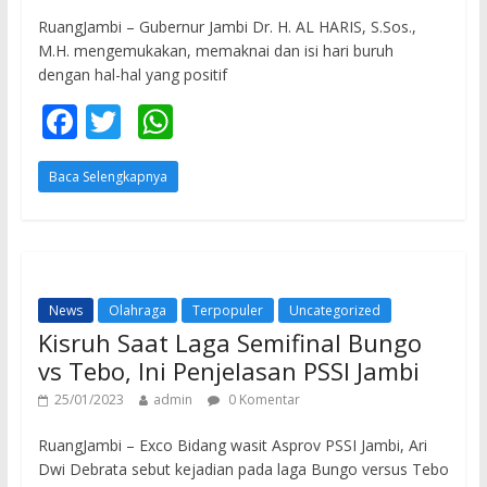
RuangJambi – Gubernur Jambi Dr. H. AL HARIS, S.Sos.,
M.H. mengemukakan, memaknai dan isi hari buruh
dengan hal-hal yang positif
F
T
W
ac
w
h
Baca Selengkapnya
e
itt
at
b
er
s
o
A
o
p
News
Olahraga
Terpopuler
Uncategorized
k
p
Kisruh Saat Laga Semifinal Bungo
vs Tebo, Ini Penjelasan PSSI Jambi
25/01/2023
admin
0 Komentar
RuangJambi – Exco Bidang wasit Asprov PSSI Jambi, Ari
Dwi Debrata sebut kejadian pada laga Bungo versus Tebo