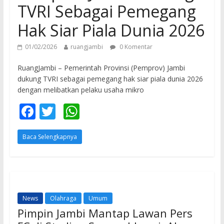
TVRI Sebagai Pemegang
Hak Siar Piala Dunia 2026
01/02/2026
ruangjambi
0 Komentar
RuangJambi – Pemerintah Provinsi (Pemprov) Jambi
dukung TVRI sebagai pemegang hak siar piala dunia 2026
dengan melibatkan pelaku usaha mikro
F
T
W
ac
w
h
Baca Selengkapnya
e
itt
at
b
er
s
o
A
o
p
News
Olahraga
Umum
k
p
Pimpin Jambi Mantap Lawan Pers