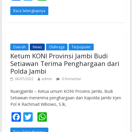
ac
w
h
Baca Selengkapnya
e
itt
at
b
er
s
o
A
o
p
Daerah
News
Olahraga
Terpopuler
k
p
Ketum KONI Provinsi Jambi Budi
Setiawan Terima Penghargaan dari
Polda Jambi
06/07/2022
admin
0 Komentar
RuangJambi – Ketua umum KONI Provinsi Jambi, Budi
Setiawan menerima penghargaan dari Kapolda Jambi Irjen
Pol A Rachmad Wibowo, S.Ik,
F
T
W
ac
w
h
Baca Selengkapnya