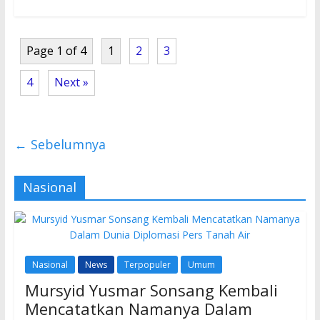
b
er
s
o
A
Page 1 of 4
1
2
3
o
p
k
p
4
Next »
← Sebelumnya
Nasional
Nasional
News
Terpopuler
Umum
Mursyid Yusmar Sonsang Kembali
Mencatatkan Namanya Dalam