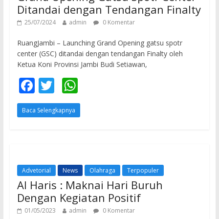
Ditandai dengan Tendangan Finalty
25/07/2024
admin
0 Komentar
RuangJambi – Launching Grand Opening gatsu spotr
center (GSC) ditandai dengan tendangan Finalty oleh
Ketua Koni Provinsi Jambi Budi Setiawan,
F
T
W
ac
w
h
Baca Selengkapnya
e
itt
at
b
er
s
o
A
o
p
Advetorial
News
Olahraga
Terpopuler
k
p
Al Haris : Maknai Hari Buruh
Dengan Kegiatan Positif
01/05/2023
admin
0 Komentar