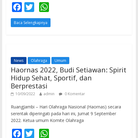
F
T
W
ac
w
h
Baca Selengkapnya
e
itt
at
b
er
s
o
A
o
p
News
Olahraga
Umum
k
p
Haornas 2022, Budi Setiawan: Spirit
Hidup Sehat, Sportif, dan
Berprestasi
10/09/2022
admin
0 Komentar
RuangJambi – Hari Olahraga Nasional (Haornas) secara
serentak diperingati pada hari ini, Jumat 9 September
2022. Ketua umum Komite Olahraga
F
T
W