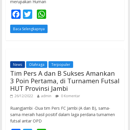
merupakan Human
F
T
W
ac
w
h
Baca Selengkapnya
e
itt
at
b
er
s
o
A
o
p
News
Olahraga
Terpopuler
k
p
Tim Pers A dan B Sukses Amankan
3 Poin Pertama, di Turnamen Futsal
HUT Provinsi Jambi
26/12/2022
admin
0 Komentar
RuangJambi -Dua tim Pers FC Jambi (A dan B), sama-
sama meraih hasil positif dalam laga perdana turnamen
futsal antar OPD