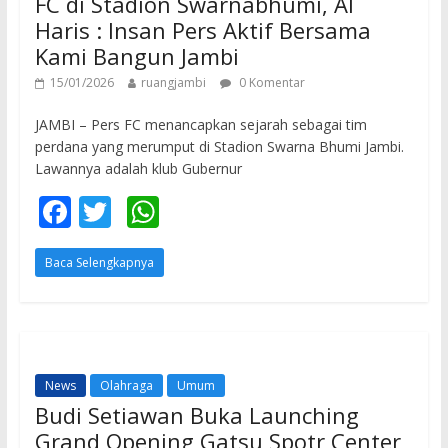
FC di Stadion Swarnabhumi, Al
Haris : Insan Pers Aktif Bersama
Kami Bangun Jambi
15/01/2026
ruangjambi
0 Komentar
JAMBI – Pers FC menancapkan sejarah sebagai tim
perdana yang merumput di Stadion Swarna Bhumi Jambi.
Lawannya adalah klub Gubernur
F
T
W
ac
w
h
Baca Selengkapnya
e
itt
at
b
er
s
o
A
o
p
News
Olahraga
Umum
k
p
Budi Setiawan Buka Launching
Grand Opening Gatsu Spotr Center