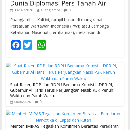
Dunia Diplomasi Pers Tanah Air
14/07/2026
ruangjambi
0
RuangJambi – Kali ini, tampil bukan di ruang rapat
Persatuan Wartawan Indonesia (PWI) atau Lembaga
Ketahanan Nasional (Lemhannas), melainkan di
F
T
W
ac
w
h
e
itt
at
b
er
s
o
A
Saat Raker, RDP dan RDPU Bersama Komisi II DPR RI,
o
p
Gubernur Al Haris Terus Perjuangkan Nasib P3K Penuh
Waktu dan Paruh Waktu
k
p
0
08/06/2026
Menteri IMIPAS Tegaskan Komitmen Berantas Peredaran