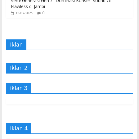
Seru! Generasi Gen Z Dominasi Konser Sound Of
Flawless di Jambi
0
12/07/2025
Iklan
Iklan 2
iklan 3
iklan 4