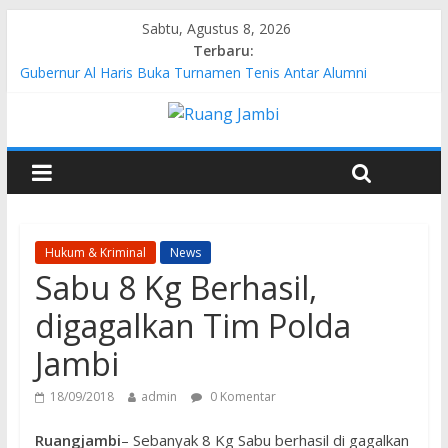
Sabtu, Agustus 8, 2026
Terbaru:
Gubernur Al Haris Buka Turnamen Tenis Antar Alumni
Perguruan Tinggi ke-16 se-Indonesia di UNJA
Pertamina EP Jambi Imbau Masyarakat Tidak Beraktivitas di
Atas Jalur Pipa Migas Demi Keselamatan Bersama
Kasus Brigadir EWS: 4 Anggota Polisi Tersangka Resmi
Didampingi Pengacara Chris Januardi
Hj. Hesti Haris Dorong Lahirnya Wirausaha Muda Melalui
Pelatihan Batik Kontemporer PKW
Siap Dukung Kegiatan Hulu Migas, Kapolda Jambi Kunjungi
Hukum & Kriminal
News
FSO 115
Sabu 8 Kg Berhasil,
digagalkan Tim Polda
Jambi
18/09/2018
admin
0 Komentar
Ruangjambi
– Sebanyak 8 Kg Sabu berhasil di gagalkan