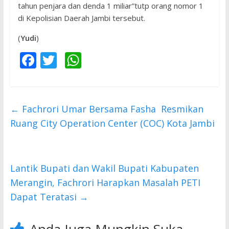
tahun penjara dan denda 1 miliar”tutp orang nomor 1
di Kepolisian Daerah Jambi tersebut.
(
Yudi
)
F
T
W
ac
w
h
e
itt
at
b
er
s
←
Fachrori Umar Bersama Fasha Resmikan
o
A
Ruang City Operation Center (COC) Kota Jambi
o
p
k
p
Lantik Bupati dan Wakil Bupati Kabupaten
Merangin, Fachrori Harapkan Masalah PETI
Dapat Teratasi
→