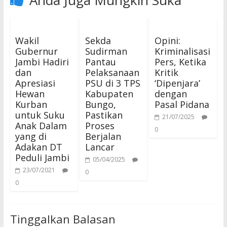
Anda Juga Mungkin Suka
Wakil
Sekda
Opini:
Gubernur
Sudirman
Kriminalisasi
Jambi Hadiri
Pantau
Pers, Ketika
dan
Pelaksanaan
Kritik
Apresiasi
PSU di 3 TPS
‘Dipenjara’
Hewan
Kabupaten
dengan
Kurban
Bungo,
Pasal Pidana
untuk Suku
Pastikan
21/07/2025
Anak Dalam
Proses
0
yang di
Berjalan
Adakan DT
Lancar
Peduli Jambi
05/04/2025
23/07/2021
0
0
Tinggalkan Balasan