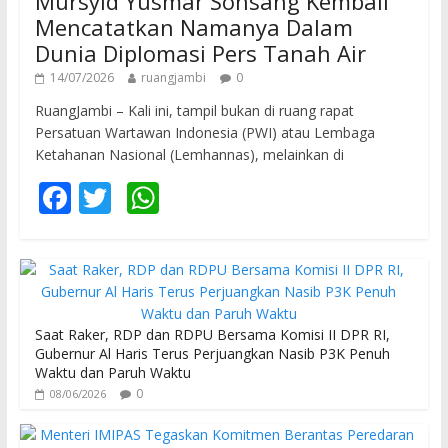
Mursyid Yusmar Sonsang Kembali
Mencatatkan Namanya Dalam
Dunia Diplomasi Pers Tanah Air
14/07/2026
ruangjambi
0
RuangJambi – Kali ini, tampil bukan di ruang rapat
Persatuan Wartawan Indonesia (PWI) atau Lembaga
Ketahanan Nasional (Lemhannas), melainkan di
F
T
W
ac
w
h
e
itt
at
b
er
s
o
A
Saat Raker, RDP dan RDPU Bersama Komisi II DPR RI,
o
p
Gubernur Al Haris Terus Perjuangkan Nasib P3K Penuh
Waktu dan Paruh Waktu
k
p
0
08/06/2026