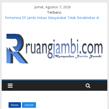
Jumat, Agustus 7, 2026
Terbaru:
Pertamina EP Jambi Imbau Masyarakat Tidak Beraktivitas di
Atas Jalur Pipa Migas Demi Keselamatan Bersama
Kasus Brigadir EWS: 4 Anggota Polisi Tersangka Resmi
Didampingi Pengacara Chris Januardi
Hj. Hesti Haris Dorong Lahirnya Wirausaha Muda Melalui
Pelatihan Batik Kontemporer PKW
Siap Dukung Kegiatan Hulu Migas, Kapolda Jambi Kunjungi
FSO 115
Gubernur Al Haris Buka Turnamen Tenis Antar Alumni
Perguruan Tinggi ke-16 se-Indonesia di UNJA
News
Umum