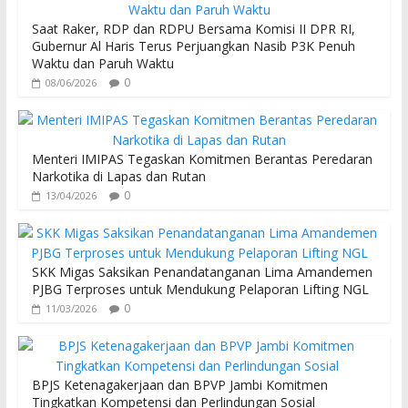
o
A
Saat Raker, RDP dan RDPU Bersama Komisi II DPR RI,
o
p
Gubernur Al Haris Terus Perjuangkan Nasib P3K Penuh
Waktu dan Paruh Waktu
k
p
0
08/06/2026
Menteri IMIPAS Tegaskan Komitmen Berantas Peredaran
Narkotika di Lapas dan Rutan
0
13/04/2026
SKK Migas Saksikan Penandatanganan Lima Amandemen
PJBG Terproses untuk Mendukung Pelaporan Lifting NGL
0
11/03/2026
BPJS Ketenagakerjaan dan BPVP Jambi Komitmen
Tingkatkan Kompetensi dan Perlindungan Sosial