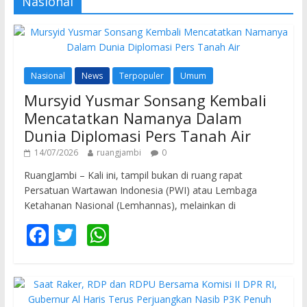
Nasional
Nasional
News
Terpopuler
Umum
Mursyid Yusmar Sonsang Kembali
Mencatatkan Namanya Dalam
Dunia Diplomasi Pers Tanah Air
14/07/2026
ruangjambi
0
RuangJambi – Kali ini, tampil bukan di ruang rapat
Persatuan Wartawan Indonesia (PWI) atau Lembaga
Ketahanan Nasional (Lemhannas), melainkan di
F
T
W
ac
w
h
e
itt
at
b
er
s