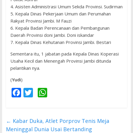
4. Asisten Administrasi Umum Sekda Provinsi. Sudirman
5. Kepala Dinas Pekerjaan Umum dan Perumahan
Rakyat Provinsi Jambi. M Fauzi
6. Kepala Badan Perencanaan dan Pembangunan
Daerah Provinsi doni Jambi. Doni iskandar
7. Kepala Dinas Kehutanan Provinsi Jambi. Bestari
Sementara itu, 1 jabatan pada Kepala Dinas Koperasi
Usaha Kecil dan Menengah Provinsi Jambi ditunda
pelantikan nya.
(
Yudi
)
F
T
W
ac
w
h
e
itt
at
b
er
s
←
Kabar Duka, Atlet Porprov Tenis Meja
o
A
Meninggal Dunia Usai Bertanding