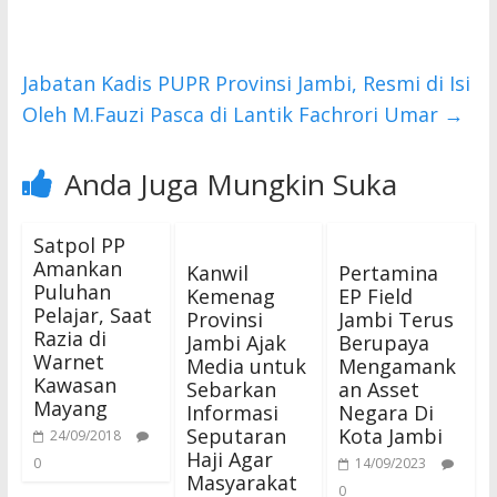
o
p
k
p
Jabatan Kadis PUPR Provinsi Jambi, Resmi di Isi
Oleh M.Fauzi Pasca di Lantik Fachrori Umar
→
Anda Juga Mungkin Suka
Satpol PP
Amankan
Kanwil
Pertamina
Puluhan
Kemenag
EP Field
Pelajar, Saat
Provinsi
Jambi Terus
Razia di
Jambi Ajak
Berupaya
Warnet
Media untuk
Mengamank
Kawasan
Sebarkan
an Asset
Mayang
Informasi
Negara Di
Seputaran
Kota Jambi
24/09/2018
Haji Agar
0
14/09/2023
Masyarakat
0