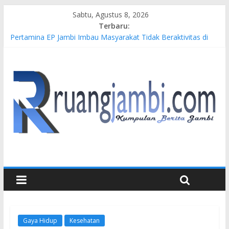
Sabtu, Agustus 8, 2026
Terbaru:
Pertamina EP Jambi Imbau Masyarakat Tidak Beraktivitas di
Atas Jalur Pipa Migas Demi Keselamatan Bersama
Kasus Brigadir EWS: 4 Anggota Polisi Tersangka Resmi
Didampingi Pengacara Chris Januardi
Hj. Hesti Haris Dorong Lahirnya Wirausaha Muda Melalui
Pelatihan Batik Kontemporer PKW
Siap Dukung Kegiatan Hulu Migas, Kapolda Jambi Kunjungi
FSO 115
Gubernur Al Haris Buka Turnamen Tenis Antar Alumni
Perguruan Tinggi ke-16 se-Indonesia di UNJA
Gaya Hidup
Kesehatan