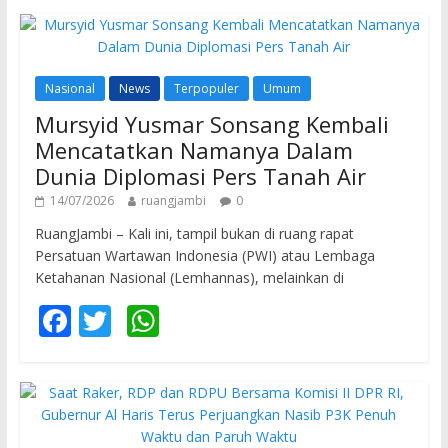
Nasional
News
Terpopuler
Umum
Mursyid Yusmar Sonsang Kembali
Mencatatkan Namanya Dalam
Dunia Diplomasi Pers Tanah Air
14/07/2026
ruangjambi
0
RuangJambi – Kali ini, tampil bukan di ruang rapat
Persatuan Wartawan Indonesia (PWI) atau Lembaga
Ketahanan Nasional (Lemhannas), melainkan di
F
T
W
ac
w
h
e
itt
at
b
er
s