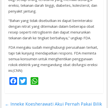
ereksi, tekanan darah tinggi, diabetes, kolesterol, dan
penyakit jantung.
“Bahan yang tidak disebutkan ini dapat berinteraksi
dengan nitrat yang ditemukan dalam beberapa obat
resep seperti nitrogliserin dan dapat menurunkan
tekanan darah ke tingkat berbahaya,” ungkap FDA.
FDA mengaku sudah menghubungi perusahaan terkait,
tapi tak kunjung mendapatkan respons. FDA meminta
semua konsumen untuk menghentikan penggunaan
rokok elektrik yang mengandung obat disfungsi ereksi
ini.(CNN)
F
T
W
ac
w
h
e
itt
at
b
er
s
←
Inneke Koesherawati Akui Pernah Pakai Bilik