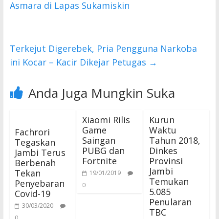
o
A
Asmara di Lapas Sukamiskin
o
p
k
p
Terkejut Digerebek, Pria Pengguna Narkoba
ini Kocar – Kacir Dikejar Petugas
→
Anda Juga Mungkin Suka
Xiaomi Rilis
Kurun
Game
Waktu
Fachrori
Saingan
Tahun 2018,
Tegaskan
PUBG dan
Dinkes
Jambi Terus
Fortnite
Provinsi
Berbenah
Jambi
Tekan
19/01/2019
Temukan
Penyebaran
0
5.085
Covid-19
Penularan
30/03/2020
TBC
0