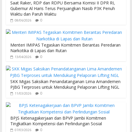
o
A
Saat Raker, RDP dan RDPU Bersama Komisi II DPR RI,
o
p
Gubernur Al Haris Terus Perjuangkan Nasib P3K Penuh
Waktu dan Paruh Waktu
k
p
0
08/06/2026
Menteri IMIPAS Tegaskan Komitmen Berantas Peredaran
Narkotika di Lapas dan Rutan
0
13/04/2026
SKK Migas Saksikan Penandatanganan Lima Amandemen
PJBG Terproses untuk Mendukung Pelaporan Lifting NGL
0
11/03/2026
BPJS Ketenagakerjaan dan BPVP Jambi Komitmen
Tingkatkan Kompetensi dan Perlindungan Sosial
0
07/03/2026