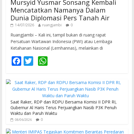
Mursyid Yusmar Sonsang Kembali
Mencatatkan Namanya Dalam
Dunia Diplomasi Pers Tanah Air
14/07/2026
ruangjambi
0
RuangJambi – Kali ini, tampil bukan di ruang rapat
Persatuan Wartawan Indonesia (PWI) atau Lembaga
Ketahanan Nasional (Lemhannas), melainkan di
F
T
W
ac
w
h
e
itt
at
b
er
s
o
A
Saat Raker, RDP dan RDPU Bersama Komisi II DPR RI,
o
p
Gubernur Al Haris Terus Perjuangkan Nasib P3K Penuh
Waktu dan Paruh Waktu
k
p
0
08/06/2026