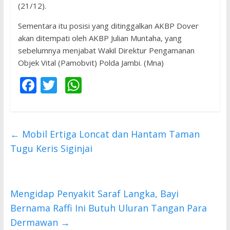
(21/12).
Sementara itu posisi yang ditinggalkan AKBP Dover
akan ditempati oleh AKBP Julian Muntaha, yang
sebelumnya menjabat Wakil Direktur Pengamanan
Objek Vital (Pamobvit) Polda Jambi. (Mna)
F
T
W
ac
w
h
e
itt
at
b
er
s
←
Mobil Ertiga Loncat dan Hantam Taman
o
A
Tugu Keris Siginjai
o
p
k
p
Mengidap Penyakit Saraf Langka, Bayi
Bernama Raffi Ini Butuh Uluran Tangan Para
Dermawan
→