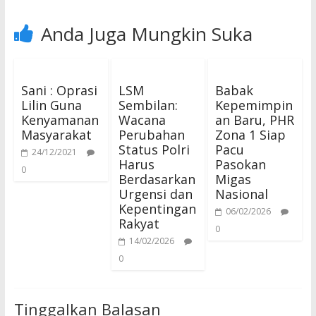
Anda Juga Mungkin Suka
Sani : Oprasi
LSM
Babak
Lilin Guna
Sembilan:
Kepemimpin
Kenyamanan
Wacana
an Baru, PHR
Masyarakat
Perubahan
Zona 1 Siap
Status Polri
Pacu
24/12/2021
Harus
Pasokan
0
Berdasarkan
Migas
Urgensi dan
Nasional
Kepentingan
06/02/2026
Rakyat
0
14/02/2026
0
Tinggalkan Balasan