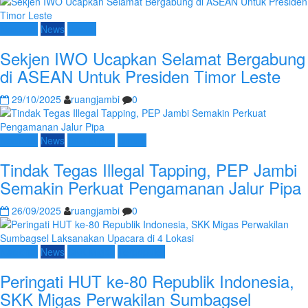
Nasional
News
Umum
Sekjen IWO Ucapkan Selamat Bergabung
di ASEAN Untuk Presiden Timor Leste
29/10/2025
ruangjambi
0
Nasional
News
SKK Migas
Umum
Tindak Tegas Illegal Tapping, PEP Jambi
Semakin Perkuat Pengamanan Jalur Pipa
26/09/2025
ruangjambi
0
Nasional
News
SKK Migas
Terpopuler
Peringati HUT ke-80 Republik Indonesia,
SKK Migas Perwakilan Sumbagsel