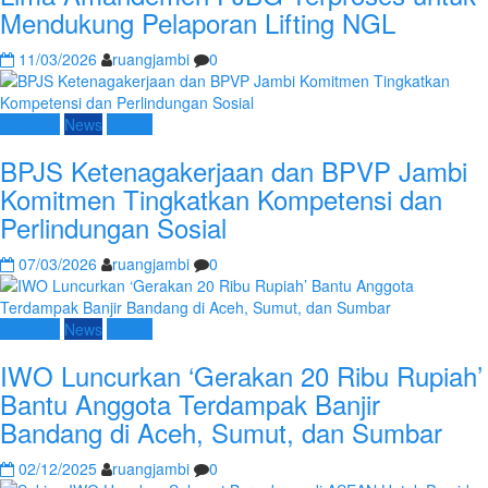
Mendukung Pelaporan Lifting NGL
11/03/2026
ruangjambi
0
Nasional
News
Umum
BPJS Ketenagakerjaan dan BPVP Jambi
Komitmen Tingkatkan Kompetensi dan
Perlindungan Sosial
07/03/2026
ruangjambi
0
Nasional
News
Umum
IWO Luncurkan ‘Gerakan 20 Ribu Rupiah’
Bantu Anggota Terdampak Banjir
Bandang di Aceh, Sumut, dan Sumbar
02/12/2025
ruangjambi
0