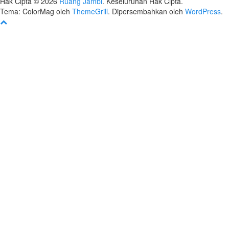
Hak Cipta © 2026
Ruang Jambi
. Keseluruhan Hak Cipta.
Tema: ColorMag oleh
ThemeGrill
. Dipersembahkan oleh
WordPress
.