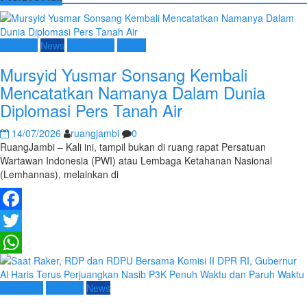
Nasional
News
Terpopuler
Umum
Mursyid Yusmar Sonsang Kembali
Mencatatkan Namanya Dalam Dunia
Diplomasi Pers Tanah Air
14/07/2026
ruangjambi
0
RuangJambi – Kali ini, tampil bukan di ruang rapat Persatuan
Wartawan Indonesia (PWI) atau Lembaga Ketahanan Nasional
(Lemhannas), melainkan di
Facebook
Twitter
WhatsApp
Advetorial
Nasional
News