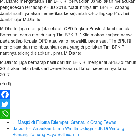
M. Dianto mengatakan Tim BPK RI perwakilan Jambi akan melakukan
pengecekan terhadap APBD 2018. “Jadi intinya tim BPK RI cabang
Jambi nantinya akan memeriksa ke sejumlah OPD lingkup Provinsi
Jambi” ujar M.Dianto.
M.Dianto juga mengajak seluruh OPD lingkup Provinsi Jambi untuk
Bersama- sama mendukung Tim BPK RI.” Kita mohon kerjasamanya
pada setiap Kepala OPD atau yang mewakili, pada saat Tim BPK RI
memeriksa dan membutuhkan data yang di perlukan Tim BPK RI
nantinya tolong disiapkan”. pinta M.Dianto.
M.Dianto juga berharap hasil dari tim BPK RI mengenai APBD di tahun
2018 akan lebih baik dari pemeriksaan di tahun sebelumnya tahun
2017.
(Yudi).
Facebook
Twitter
←
Masjid di Filipina Dilempari Granat, 2 Orang Tewas
WhatsApp
Satpol PP, Amankan Enam Wanita Diduga PSK Di Warung
Remang-remang Payo Selincah
→