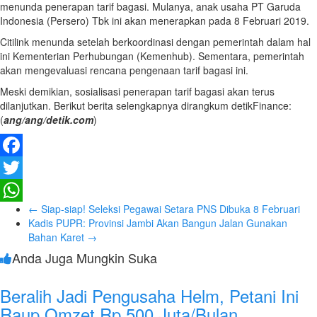
menunda penerapan tarif bagasi. Mulanya, anak usaha PT Garuda
Indonesia (Persero) Tbk ini akan menerapkan pada 8 Februari 2019.
Citilink menunda setelah berkoordinasi dengan pemerintah dalam hal
ini Kementerian Perhubungan (Kemenhub). Sementara, pemerintah
akan mengevaluasi rencana pengenaan tarif bagasi ini.
Meski demikian, sosialisasi penerapan tarif bagasi akan terus
dilanjutkan. Berikut berita selengkapnya dirangkum detikFinance:
(
ang/ang/detik.com
)
Facebook
Twitter
←
Siap-siap! Seleksi Pegawai Setara PNS Dibuka 8 Februari
WhatsApp
Kadis PUPR: Provinsi Jambi Akan Bangun Jalan Gunakan
Bahan Karet
→
Anda Juga Mungkin Suka
Beralih Jadi Pengusaha Helm, Petani Ini
Raup Omzet Rp 500 Juta/Bulan