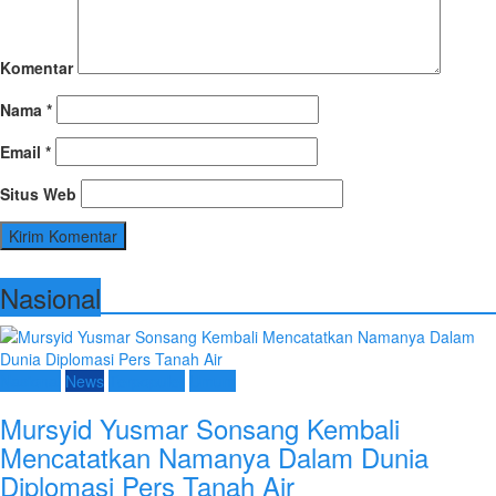
Komentar
Nama
*
Email
*
Situs Web
Nasional
Nasional
News
Terpopuler
Umum
Mursyid Yusmar Sonsang Kembali
Mencatatkan Namanya Dalam Dunia
Diplomasi Pers Tanah Air