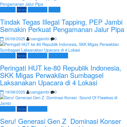
Nasional
News
SKK Migas
Umum
Tindak Tegas Illegal Tapping, PEP Jambi
Semakin Perkuat Pengamanan Jalur Pipa
26/09/2025
ruangjambi
0
Nasional
News
SKK Migas
Terpopuler
Peringati HUT ke-80 Republik Indonesia,
SKK Migas Perwakilan Sumbagsel
Laksanakan Upacara di 4 Lokasi
19/08/2025
ruangjambi
0
Nasional
News
Terpopuler
Seru! Generasi Gen Z Dominasi Konser