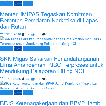
Nasional
News
Umum
Menteri IMIPAS Tegaskan Komitmen
Berantas Peredaran Narkotika di Lapas
dan Rutan
13/04/2026
ruangjambi
0
Nasional
News
SKK Migas
Umum
SKK Migas Saksikan Penandatanganan
Lima Amandemen PJBG Terproses untuk
Mendukung Pelaporan Lifting NGL
11/03/2026
ruangjambi
0
Nasional
News
Umum
BPJS Ketenagakerjaan dan BPVP Jambi