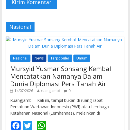
Nasional
Nasional
News
Terpopuler
Umum
Mursyid Yusmar Sonsang Kembali
Mencatatkan Namanya Dalam
Dunia Diplomasi Pers Tanah Air
14/07/2026
ruangjambi
0
RuangJambi – Kali ini, tampil bukan di ruang rapat
Persatuan Wartawan Indonesia (PWI) atau Lembaga
Ketahanan Nasional (Lemhannas), melainkan di
F
T
W