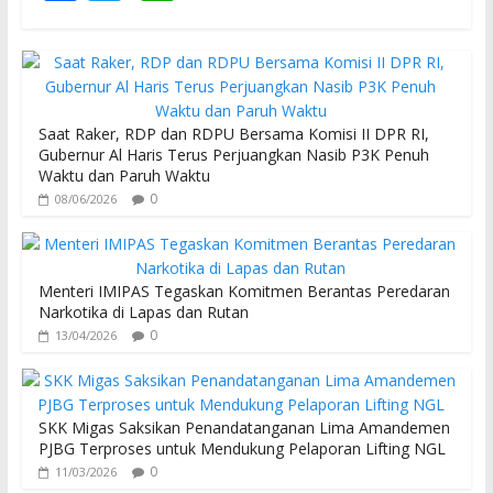
ac
w
h
e
itt
at
b
er
s
o
A
Saat Raker, RDP dan RDPU Bersama Komisi II DPR RI,
o
p
Gubernur Al Haris Terus Perjuangkan Nasib P3K Penuh
Waktu dan Paruh Waktu
k
p
0
08/06/2026
Menteri IMIPAS Tegaskan Komitmen Berantas Peredaran
Narkotika di Lapas dan Rutan
0
13/04/2026
SKK Migas Saksikan Penandatanganan Lima Amandemen
PJBG Terproses untuk Mendukung Pelaporan Lifting NGL
0
11/03/2026