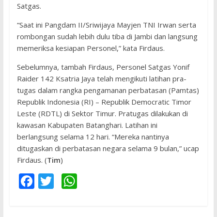
Satgas.
“Saat ini Pangdam II/Sriwijaya Mayjen TNI Irwan serta
rombongan sudah lebih dulu tiba di Jambi dan langsung
memeriksa kesiapan Personel,” kata Firdaus.
Sebelumnya, tambah Firdaus, Personel Satgas Yonif
Raider 142 Ksatria Jaya telah mengikuti latihan pra-
tugas dalam rangka pengamanan perbatasan (Pamtas)
Republik Indonesia (RI) – Republik Democratic Timor
Leste (RDTL) di Sektor Timur. Pratugas dilakukan di
kawasan Kabupaten Batanghari. Latihan ini
berlangsung selama 12 hari. “Mereka nantinya
ditugaskan di perbatasan negara selama 9 bulan,” ucap
Firdaus. (
Tim
)
F
T
W
ac
w
h
e
itt
at