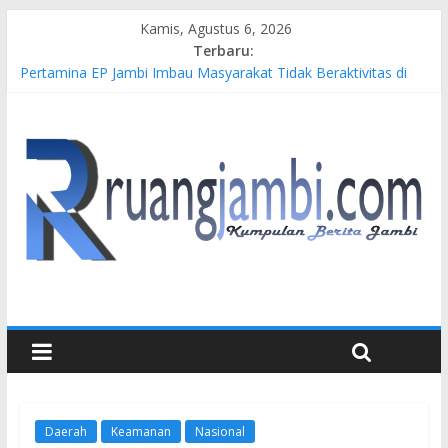
Kamis, Agustus 6, 2026
Terbaru:
Pertamina EP Jambi Imbau Masyarakat Tidak Beraktivitas di
Atas Jalur Pipa Migas Demi Keselamatan Bersama
Kasus Brigadir EWS: 4 Anggota Polisi Tersangka Resmi
Didampingi Pengacara Chris Januardi
Hj. Hesti Haris Dorong Lahirnya Wirausaha Muda Melalui
Pelatihan Batik Kontemporer PKW
Siap Dukung Kegiatan Hulu Migas, Kapolda Jambi Kunjungi
FSO 115
Gubernur Al Haris Buka Turnamen Tenis Antar Alumni
Perguruan Tinggi ke-16 se-Indonesia di UNJA
Daerah
Keamanan
Nasional