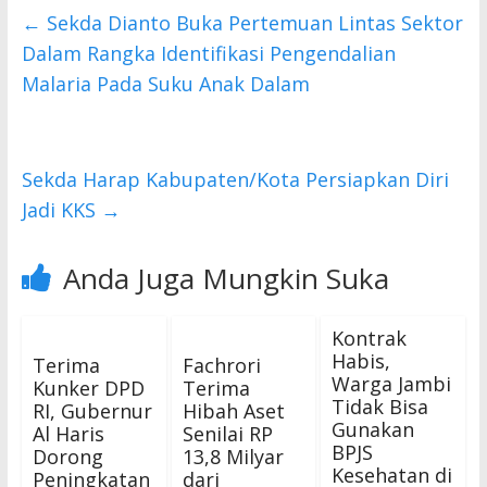
b
er
s
←
Sekda Dianto Buka Pertemuan Lintas Sektor
o
A
Dalam Rangka Identifikasi Pengendalian
o
p
Malaria Pada Suku Anak Dalam
k
p
Sekda Harap Kabupaten/Kota Persiapkan Diri
Jadi KKS
→
Anda Juga Mungkin Suka
Kontrak
Habis,
Terima
Fachrori
Warga Jambi
Kunker DPD
Terima
Tidak Bisa
RI, Gubernur
Hibah Aset
Gunakan
Al Haris
Senilai RP
BPJS
Dorong
13,8 Milyar
Kesehatan di
Peningkatan
dari