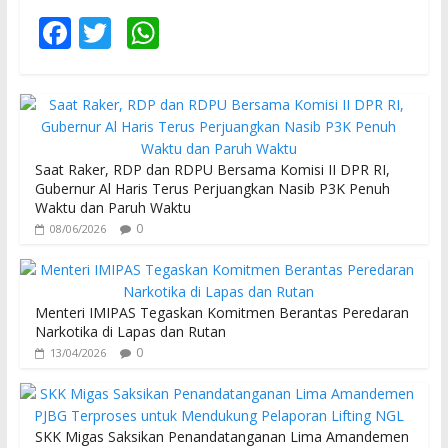
F
T
W
ac
w
h
e
itt
at
b
er
s
o
A
Saat Raker, RDP dan RDPU Bersama Komisi II DPR RI,
o
p
Gubernur Al Haris Terus Perjuangkan Nasib P3K Penuh
Waktu dan Paruh Waktu
k
p
0
08/06/2026
Menteri IMIPAS Tegaskan Komitmen Berantas Peredaran
Narkotika di Lapas dan Rutan
0
13/04/2026
SKK Migas Saksikan Penandatanganan Lima Amandemen