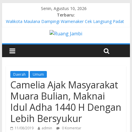
Senin, Agustus 10, 2026
Terbaru:
Walikota Maulana Dampingi Wamenaker Cek Langsung Padat
Karya di Kelurahan Simpang Tiga Sipin
Pertamina EP Jambi Imbau Masyarakat Tidak Beraktivitas di
Atas Jalur Pipa Migas Demi Keselamatan Bersama
Kasus Brigadir EWS: 4 Anggota Polisi Tersangka Resmi
Didampingi Pengacara Chris Januardi
Hj. Hesti Haris Dorong Lahirnya Wirausaha Muda Melalui
Pelatihan Batik Kontemporer PKW
Siap Dukung Kegiatan Hulu Migas, Kapolda Jambi Kunjungi
Daerah
Umum
FSO 115
Camelia Ajak Masyarakat
Muara Bulian, Maknai
Idul Adha 1440 H Dengan
Lebih Bersyukur
11/08/2019
admin
0 Komentar