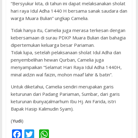
“Bersyukur kita, di tahun ini dapat melaksanakan sholat
hari raya Idul Adha 1440 H bersama sanak saudara dan
warga Muara Bulian” ungkap Camelia.
Tidak hanya itu, Camelia juga merasa terkesan dengan
kebersamaan di surau PDKP Muara Bulian dan bahagia
dipertemukan keluarga besar Pariaman.
Tidak lupa, setelah pelaksanaan sholat Idul Adha dan
penyembelihan hewan Qurban, Camelia juga
menyampaikan “Selamat Hari Raya Idul Adha 1440H,
minal aidzin wal faizin, mohon maaf lahir & batin”.
Untuk diketahui, Camelia sendiri merupakan garis
keturunan dari Padang Pariaman, Sumbar, dari garis
keturunan ibunya(almarhum Ibu Hj. Ani Farida, istri
Bapak Hasip Kalimudin Syam).
(
Yudi
)
F
T
W