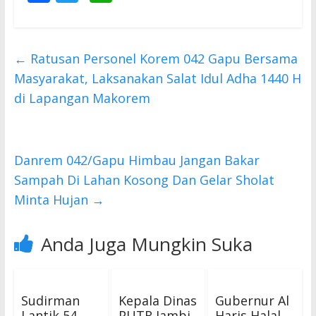
ac
w
h
e
itt
at
b
er
s
←
Ratusan Personel Korem 042 Gapu Bersama
o
A
Masyarakat, Laksanakan Salat Idul Adha 1440 H
o
p
di Lapangan Makorem
k
p
Danrem 042/Gapu Himbau Jangan Bakar
Sampah Di Lahan Kosong Dan Gelar Sholat
Minta Hujan
→
Anda Juga Mungkin Suka
Sudirman
Kepala Dinas
Gubernur Al
Lantik 54
PUTR Jambi,
Haris Halal