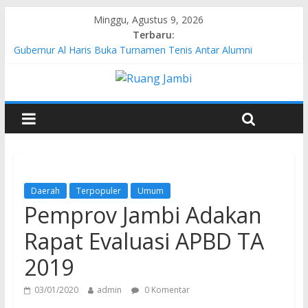
Minggu, Agustus 9, 2026
Terbaru:
Gubernur Al Haris Buka Turnamen Tenis Antar Alumni
Perguruan Tinggi ke-16 se-Indonesia di UNJA
Pertamina EP Jambi Imbau Masyarakat Tidak Beraktivitas di
Atas Jalur Pipa Migas Demi Keselamatan Bersama
Kasus Brigadir EWS: 4 Anggota Polisi Tersangka Resmi
Didampingi Pengacara Chris Januardi
Hj. Hesti Haris Dorong Lahirnya Wirausaha Muda Melalui
Pelatihan Batik Kontemporer PKW
Siap Dukung Kegiatan Hulu Migas, Kapolda Jambi Kunjungi
FSO 115
Daerah
Terpopuler
Umum
Pemprov Jambi Adakan
Rapat Evaluasi APBD TA
2019
03/01/2020
admin
0 Komentar