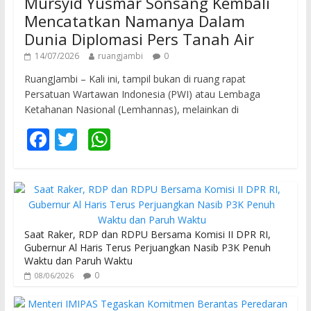
Mursyid Yusmar Sonsang Kembali
Mencatatkan Namanya Dalam
Dunia Diplomasi Pers Tanah Air
14/07/2026
ruangjambi
0
RuangJambi – Kali ini, tampil bukan di ruang rapat
Persatuan Wartawan Indonesia (PWI) atau Lembaga
Ketahanan Nasional (Lemhannas), melainkan di
F
T
W
ac
w
h
e
itt
at
b
er
s
o
A
Saat Raker, RDP dan RDPU Bersama Komisi II DPR RI,
o
p
Gubernur Al Haris Terus Perjuangkan Nasib P3K Penuh
Waktu dan Paruh Waktu
k
p
0
08/06/2026