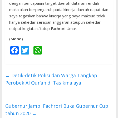
dengan pencapaian target daerah dataran rendah
maka akan berpengaruh pada kinerja daerah dapat dan
saya tegaskan bahwa kinerja yang saya maksud tidak
hanya sekedar serapan anggaran ataupun sekedar
output kegiatan,”tutup Fachrori Umar.
(
Mono
)
F
T
W
ac
w
h
e
itt
at
b
er
s
←
Detik-detik Polisi dan Warga Tangkap
o
A
Perobek Al Qur’an di Tasikmalaya
o
p
k
p
Gubernur Jambi Fachrori Buka Gubernur Cup
tahun 2020
→