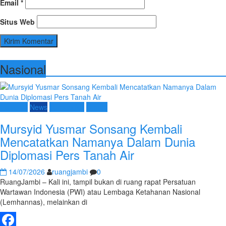
Email
*
Situs Web
Nasional
Nasional
News
Terpopuler
Umum
Mursyid Yusmar Sonsang Kembali
Mencatatkan Namanya Dalam Dunia
Diplomasi Pers Tanah Air
14/07/2026
ruangjambi
0
RuangJambi – Kali ini, tampil bukan di ruang rapat Persatuan
Wartawan Indonesia (PWI) atau Lembaga Ketahanan Nasional
(Lemhannas), melainkan di