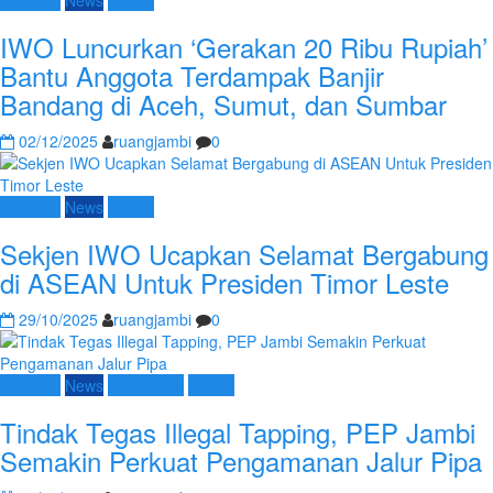
Nasional
News
Umum
IWO Luncurkan ‘Gerakan 20 Ribu Rupiah’
Bantu Anggota Terdampak Banjir
Bandang di Aceh, Sumut, dan Sumbar
02/12/2025
ruangjambi
0
Nasional
News
Umum
Sekjen IWO Ucapkan Selamat Bergabung
di ASEAN Untuk Presiden Timor Leste
29/10/2025
ruangjambi
0
Nasional
News
SKK Migas
Umum
Tindak Tegas Illegal Tapping, PEP Jambi
Semakin Perkuat Pengamanan Jalur Pipa