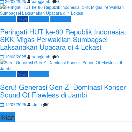
26/09/2025
ruangjambi
0
Nasional
News
SKK Migas
Terpopuler
Peringati HUT ke-80 Republik Indonesia,
SKK Migas Perwakilan Sumbagsel
Laksanakan Upacara di 4 Lokasi
19/08/2025
ruangjambi
0
Nasional
News
Terpopuler
Seru! Generasi Gen Z Dominasi Konser
Sound Of Flawless di Jambi
12/07/2025
admin
0
Iklan