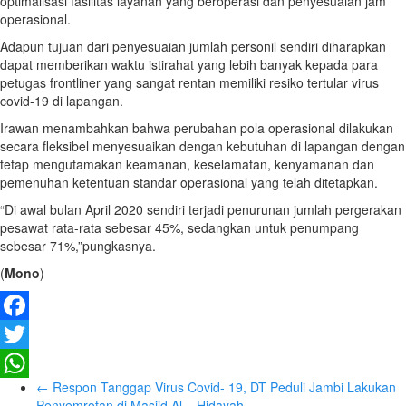
optimalisasi fasilitas layanan yang beroperasi dan penyesuaian jam
operasional.
Adapun tujuan dari penyesuaian jumlah personil sendiri diharapkan
dapat memberikan waktu istirahat yang lebih banyak kepada para
petugas frontliner yang sangat rentan memiliki resiko tertular virus
covid-19 di lapangan.
Irawan menambahkan bahwa perubahan pola operasional dilakukan
secara fleksibel menyesuaikan dengan kebutuhan di lapangan dengan
tetap mengutamakan keamanan, keselamatan, kenyamanan dan
pemenuhan ketentuan standar operasional yang telah ditetapkan.
“Di awal bulan April 2020 sendiri terjadi penurunan jumlah pergerakan
pesawat rata-rata sebesar 45%, sedangkan untuk penumpang
sebesar 71%,”pungkasnya.
(
Mono
)
Facebook
Twitter
←
Respon Tanggap Virus Covid- 19, DT Peduli Jambi Lakukan
WhatsApp
Penyemrotan di Masjid Al – Hidayah