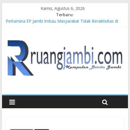
Kamis, Agustus 6, 2026
Terbaru:
Pertamina EP Jambi Imbau Masyarakat Tidak Beraktivitas di
Atas Jalur Pipa Migas Demi Keselamatan Bersama
Kasus Brigadir EWS: 4 Anggota Polisi Tersangka Resmi
Didampingi Pengacara Chris Januardi
Hj. Hesti Haris Dorong Lahirnya Wirausaha Muda Melalui
Pelatihan Batik Kontemporer PKW
Siap Dukung Kegiatan Hulu Migas, Kapolda Jambi Kunjungi
FSO 115
Gubernur Al Haris Buka Turnamen Tenis Antar Alumni
Perguruan Tinggi ke-16 se-Indonesia di UNJA