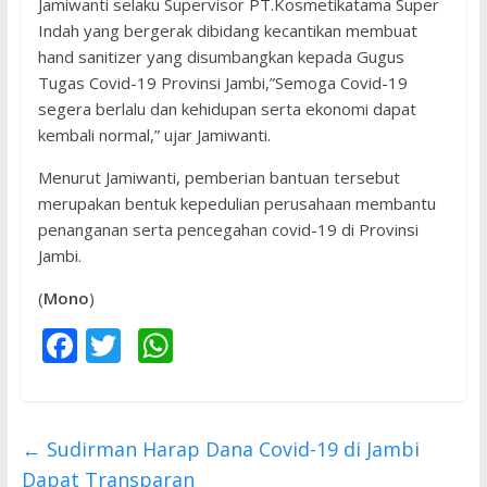
Jamiwanti selaku Supervisor PT.Kosmetikatama Super
Indah yang bergerak dibidang kecantikan membuat
hand sanitizer yang disumbangkan kepada Gugus
Tugas Covid-19 Provinsi Jambi,”Semoga Covid-19
segera berlalu dan kehidupan serta ekonomi dapat
kembali normal,” ujar Jamiwanti.
Menurut Jamiwanti, pemberian bantuan tersebut
merupakan bentuk kepedulian perusahaan membantu
penanganan serta pencegahan covid-19 di Provinsi
Jambi.
(
Mono
)
F
T
W
ac
w
h
e
itt
at
b
er
s
←
Sudirman Harap Dana Covid-19 di Jambi
o
A
Dapat Transparan