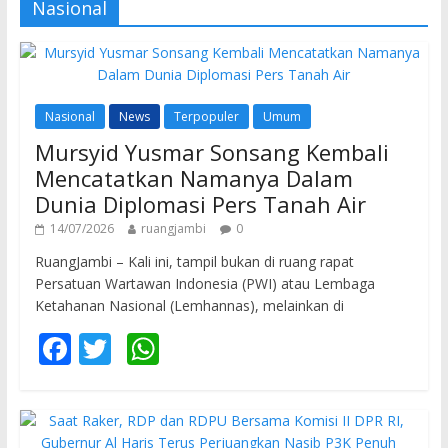
Nasional
Nasional
News
Terpopuler
Umum
Mursyid Yusmar Sonsang Kembali
Mencatatkan Namanya Dalam
Dunia Diplomasi Pers Tanah Air
14/07/2026
ruangjambi
0
RuangJambi – Kali ini, tampil bukan di ruang rapat
Persatuan Wartawan Indonesia (PWI) atau Lembaga
Ketahanan Nasional (Lemhannas), melainkan di
F
T
W
ac
w
h
e
itt
at
b
er
s