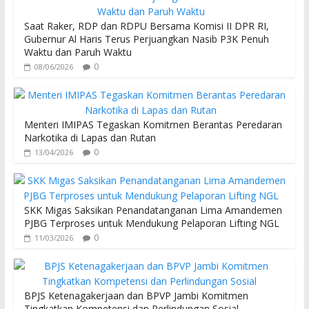
o
A
Saat Raker, RDP dan RDPU Bersama Komisi II DPR RI,
o
p
Gubernur Al Haris Terus Perjuangkan Nasib P3K Penuh
Waktu dan Paruh Waktu
k
p
0
08/06/2026
Menteri IMIPAS Tegaskan Komitmen Berantas Peredaran
Narkotika di Lapas dan Rutan
0
13/04/2026
SKK Migas Saksikan Penandatanganan Lima Amandemen
PJBG Terproses untuk Mendukung Pelaporan Lifting NGL
0
11/03/2026
BPJS Ketenagakerjaan dan BPVP Jambi Komitmen
Tingkatkan Kompetensi dan Perlindungan Sosial