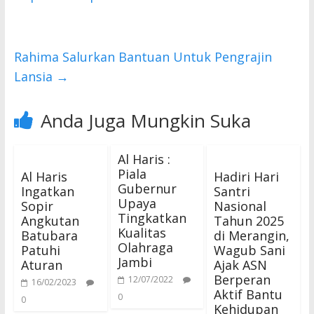
o
p
k
p
Rahima Salurkan Bantuan Untuk Pengrajin
Lansia
→
Anda Juga Mungkin Suka
Al Haris :
Piala
Al Haris
Hadiri Hari
Gubernur
Ingatkan
Santri
Upaya
Sopir
Nasional
Tingkatkan
Angkutan
Tahun 2025
Kualitas
Batubara
di Merangin,
Olahraga
Patuhi
Wagub Sani
Jambi
Aturan
Ajak ASN
Berperan
12/07/2022
16/02/2023
Aktif Bantu
0
0
Kehidupan