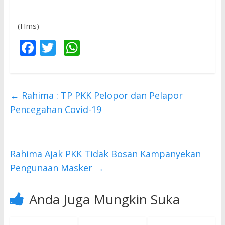
(Hms)
F
T
W
ac
w
h
e
itt
at
b
er
s
←
Rahima : TP PKK Pelopor dan Pelapor
o
A
Pencegahan Covid-19
o
p
k
p
Rahima Ajak PKK Tidak Bosan Kampanyekan
Pengunaan Masker
→
Anda Juga Mungkin Suka