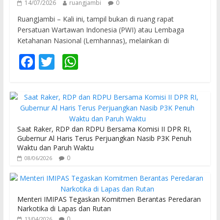
14/07/2026
ruangjambi
0
RuangJambi – Kali ini, tampil bukan di ruang rapat
Persatuan Wartawan Indonesia (PWI) atau Lembaga
Ketahanan Nasional (Lemhannas), melainkan di
F
T
W
ac
w
h
e
itt
at
b
er
s
o
A
Saat Raker, RDP dan RDPU Bersama Komisi II DPR RI,
o
p
Gubernur Al Haris Terus Perjuangkan Nasib P3K Penuh
Waktu dan Paruh Waktu
k
p
0
08/06/2026
Menteri IMIPAS Tegaskan Komitmen Berantas Peredaran
Narkotika di Lapas dan Rutan
0
13/04/2026