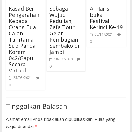
Kasad Beri
Sebagai
Al Haris
Pengarahan
Wujud
buka
Kepada
Pedulian,
Festival
Orang Tua
Zafa Tour
Kerinci Ke-19
Calon
Gelar
08/11/2021
Tamtama
Pembagian
0
Sub Panda
Sembako di
Korem
Jambi
042/Gapu
18/04/2020
Secara
0
Virtual
25/03/2021
0
Tinggalkan Balasan
Alamat email Anda tidak akan dipublikasikan.
Ruas yang
wajib ditandai
*