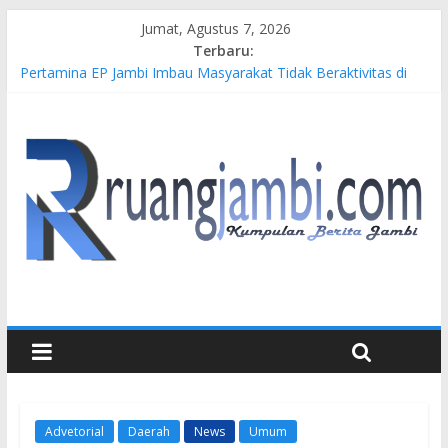
Jumat, Agustus 7, 2026
Terbaru:
Pertamina EP Jambi Imbau Masyarakat Tidak Beraktivitas di
Atas Jalur Pipa Migas Demi Keselamatan Bersama
Kasus Brigadir EWS: 4 Anggota Polisi Tersangka Resmi
Didampingi Pengacara Chris Januardi
Hj. Hesti Haris Dorong Lahirnya Wirausaha Muda Melalui
Pelatihan Batik Kontemporer PKW
Siap Dukung Kegiatan Hulu Migas, Kapolda Jambi Kunjungi
FSO 115
Gubernur Al Haris Buka Turnamen Tenis Antar Alumni
Perguruan Tinggi ke-16 se-Indonesia di UNJA
Advetorial
Daerah
News
Umum