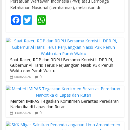
Persatuan Wartawan Indonesia (PWI) atau Lembaga
Ketahanan Nasional (Lemhannas), melainkan di
F
T
W
ac
w
h
e
itt
at
b
er
s
o
A
Saat Raker, RDP dan RDPU Bersama Komisi II DPR RI,
o
p
Gubernur Al Haris Terus Perjuangkan Nasib P3K Penuh
Waktu dan Paruh Waktu
k
p
0
08/06/2026
Menteri IMIPAS Tegaskan Komitmen Berantas Peredaran
Narkotika di Lapas dan Rutan
0
13/04/2026