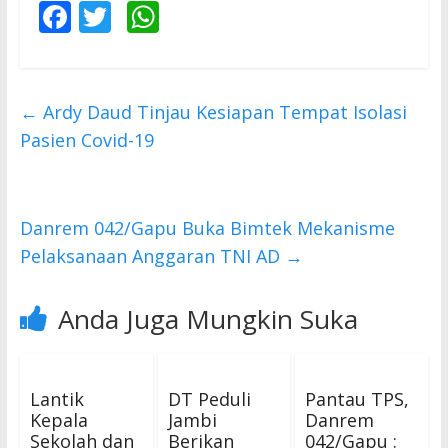
F
T
W
ac
w
h
e
itt
at
b
er
s
←
Ardy Daud Tinjau Kesiapan Tempat Isolasi
o
A
Pasien Covid-19
o
p
k
p
Danrem 042/Gapu Buka Bimtek Mekanisme
Pelaksanaan Anggaran TNI AD
→
Anda Juga Mungkin Suka
Lantik
DT Peduli
Pantau TPS,
Kepala
Jambi
Danrem
Sekolah dan
Berikan
042/Gapu :