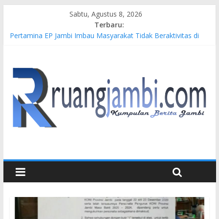
Sabtu, Agustus 8, 2026
Terbaru:
Pertamina EP Jambi Imbau Masyarakat Tidak Beraktivitas di
Atas Jalur Pipa Migas Demi Keselamatan Bersama
Kasus Brigadir EWS: 4 Anggota Polisi Tersangka Resmi
Didampingi Pengacara Chris Januardi
Hj. Hesti Haris Dorong Lahirnya Wirausaha Muda Melalui
Pelatihan Batik Kontemporer PKW
Siap Dukung Kegiatan Hulu Migas, Kapolda Jambi Kunjungi
FSO 115
Gubernur Al Haris Buka Turnamen Tenis Antar Alumni
Perguruan Tinggi ke-16 se-Indonesia di UNJA