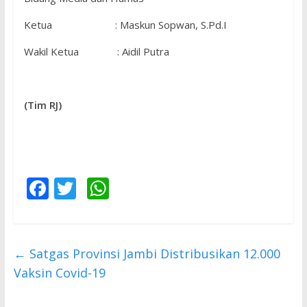
Ketua : Maskun Sopwan, S.Pd.I
Wakil Ketua : Aidil Putra
(Tim RJ)
F
T
W
ac
w
h
e
itt
at
b
er
s
←
Satgas Provinsi Jambi Distribusikan 12.000
o
A
Vaksin Covid-19
o
p