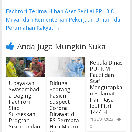
k
p
Fachrori Terima Hibah Aset Senilai RP 13,8
Milyar dari Kementerian Pekerjaan Umum dan
Perumahan Rakyat
→
Anda Juga Mungkin Suka
Kepala Dinas
PUPR M
Fauzi dan
Staf
Upayakan
Diduga
Mengucapka
Swasembad
Seorang
n Selamat
a Daging,
Pasien
Hari Raya
Fachrori
Suspect
Idul Fitri
Siap
Corona
1444 H
Sukseskan
Dirawat di
Progran
RS Permata
20/04/2023
Sikomandan
Hati Muaro
0