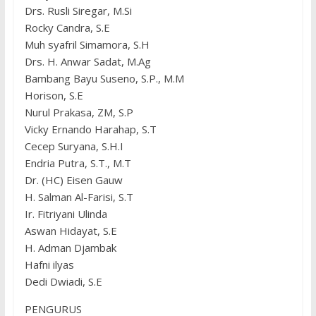
Drs. Rusli Siregar, M.Si
Rocky Candra, S.E
Muh syafril Simamora, S.H
Drs. H. Anwar Sadat, M.Ag
Bambang Bayu Suseno, S.P., M.M
Horison, S.E
Nurul Prakasa, ZM, S.P
Vicky Ernando Harahap, S.T
Cecep Suryana, S.H.I
Endria Putra, S.T., M.T
Dr. (HC) Eisen Gauw
H. Salman Al-Farisi, S.T
Ir. Fitriyani Ulinda
Aswan Hidayat, S.E
H. Adman Djambak
Hafni ilyas
Dedi Dwiadi, S.E
PENGURUS