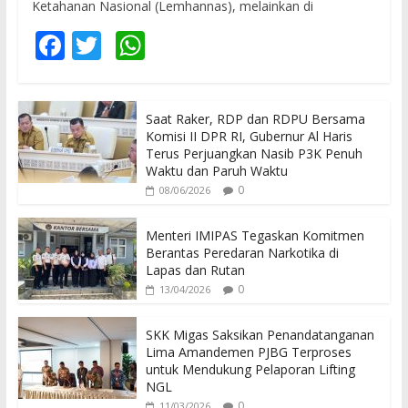
Ketahanan Nasional (Lemhannas), melainkan di
F
T
W
ac
w
h
e
itt
at
Saat Raker, RDP dan RDPU Bersama
b
er
s
Komisi II DPR RI, Gubernur Al Haris
o
A
Terus Perjuangkan Nasib P3K Penuh
Waktu dan Paruh Waktu
o
p
0
08/06/2026
k
p
Menteri IMIPAS Tegaskan Komitmen
Berantas Peredaran Narkotika di
Lapas dan Rutan
0
13/04/2026
SKK Migas Saksikan Penandatanganan
Lima Amandemen PJBG Terproses
untuk Mendukung Pelaporan Lifting
NGL
0
11/03/2026