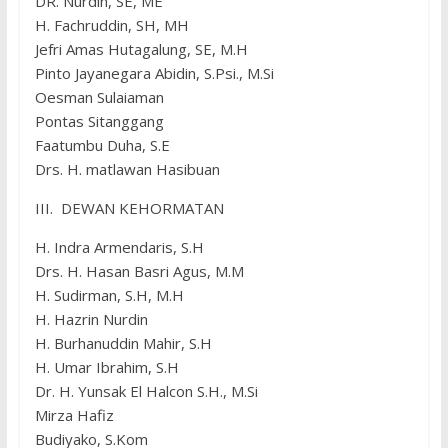
DR. Nurdin, SE, ME
H. Fachruddin, SH, MH
Jefri Amas Hutagalung, SE, M.H
Pinto Jayanegara Abidin, S.Psi., M.Si
Oesman Sulaiaman
Pontas Sitanggang
Faatumbu Duha, S.E
Drs. H. matlawan Hasibuan
III. DEWAN KEHORMATAN
H. Indra Armendaris, S.H
Drs. H. Hasan Basri Agus, M.M
H. Sudirman, S.H, M.H
H. Hazrin Nurdin
H. Burhanuddin Mahir, S.H
H. Umar Ibrahim, S.H
Dr. H. Yunsak El Halcon S.H., M.Si
Mirza Hafiz
Budiyako, S.Kom