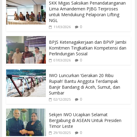
SKK Migas Saksikan Penandatanganan
Lima Amandemen PJBG Terproses
untuk Mendukung Pelaporan Lifting
NGL
0
11/03/2026
BPJS Ketenagakerjaan dan BPVP Jambi
Komitmen Tingkatkan Kompetensi dan
Perlindungan Sosial
0
07/03/2026
IWO Luncurkan ‘Gerakan 20 Ribu
Rupiah’ Bantu Anggota Terdampak
Banjir Bandang di Aceh, Sumut, dan
Sumbar
0
02/12/2025
Sekjen IWO Ucapkan Selamat
Bergabung di ASEAN Untuk Presiden
Timor Leste
0
29/10/2025