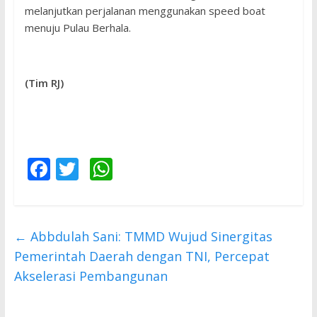
melanjutkan perjalanan menggunakan speed boat
menuju Pulau Berhala.
(Tim RJ)
F
T
W
ac
w
h
e
itt
at
b
er
s
←
Abbdulah Sani: TMMD Wujud Sinergitas
o
A
Pemerintah Daerah dengan TNI, Percepat
o
p
Akselerasi Pembangunan
k
p