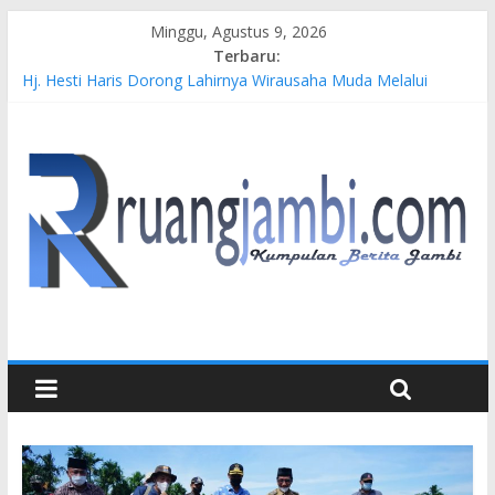
Minggu, Agustus 9, 2026
Terbaru:
Hj. Hesti Haris Dorong Lahirnya Wirausaha Muda Melalui
Pelatihan Batik Kontemporer PKW
Siap Dukung Kegiatan Hulu Migas, Kapolda Jambi Kunjungi
FSO 115
Gubernur Al Haris Buka Turnamen Tenis Antar Alumni
Perguruan Tinggi ke-16 se-Indonesia di UNJA
Pertamina EP Jambi Imbau Masyarakat Tidak Beraktivitas di
Atas Jalur Pipa Migas Demi Keselamatan Bersama
Kasus Brigadir EWS: 4 Anggota Polisi Tersangka Resmi
Didampingi Pengacara Chris Januardi