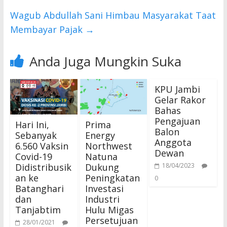
Wagub Abdullah Sani Himbau Masyarakat Taat
Membayar Pajak
→
Anda Juga Mungkin Suka
KPU Jambi
Gelar Rakor
Bahas
Pengajuan
Hari Ini,
Prima
Balon
Sebanyak
Energy
Anggota
6.560 Vaksin
Northwest
Dewan
Covid-19
Natuna
Didistribusik
Dukung
18/04/2023
an ke
Peningkatan
0
Batanghari
Investasi
dan
Industri
Tanjabtim
Hulu Migas
Persetujuan
28/01/2021