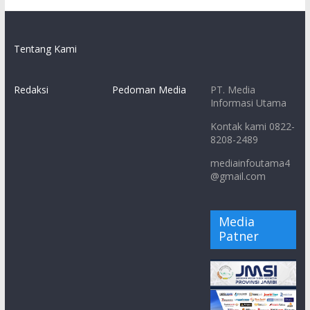
Tentang Kami
Redaksi
Pedoman Media
PT. Media
Informasi Utama
Kontak kami 0822-
8208-2489
mediainfoutama4
@gmail.com
Media
Patner