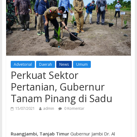
Advetorial
Daerah
News
Umum
Perkuat Sektor
Pertanian, Gubernur
Tanam Pinang di Sadu
15/07/2021
admin
0 Komentar
RuangJambi, Tanjab Timur
Gubernur Jambi Dr. Al