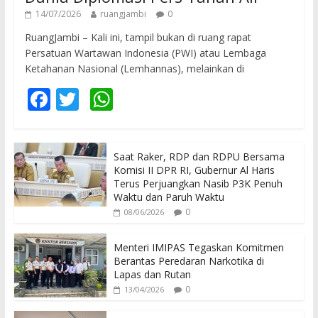
14/07/2026
ruangjambi
0
RuangJambi – Kali ini, tampil bukan di ruang rapat
Persatuan Wartawan Indonesia (PWI) atau Lembaga
Ketahanan Nasional (Lemhannas), melainkan di
F
T
W
ac
w
h
e
itt
at
Saat Raker, RDP dan RDPU Bersama
b
er
s
Komisi II DPR RI, Gubernur Al Haris
o
A
Terus Perjuangkan Nasib P3K Penuh
Waktu dan Paruh Waktu
o
p
0
08/06/2026
k
p
Menteri IMIPAS Tegaskan Komitmen
Berantas Peredaran Narkotika di
Lapas dan Rutan
0
13/04/2026