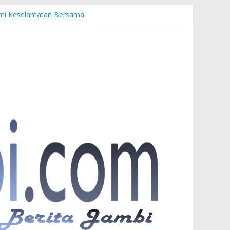
Demi Keselamatan Bersama
anuardi
er PKW
nesia di UNJA