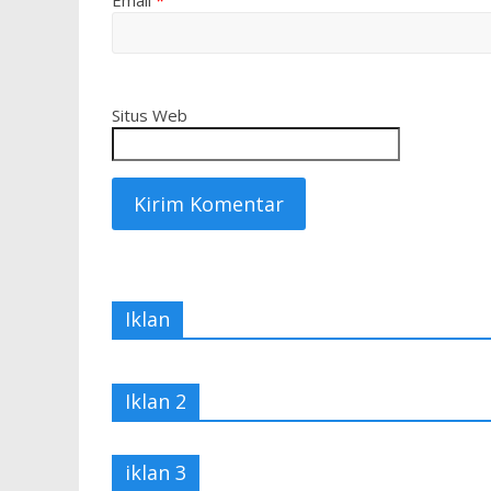
Email
*
Situs Web
Iklan
Iklan 2
iklan 3