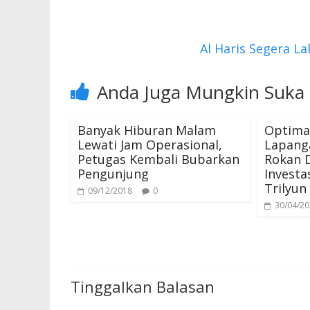
o
A
o
p
k
p
Al Haris Segera L
Anda Juga Mungkin Suka
Banyak Hiburan Malam
Optima
Lewati Jam Operasional,
Lapang
Petugas Kembali Bubarkan
Rokan 
Pengunjung
Investa
Trilyun
09/12/2018
0
30/04/2
Tinggalkan Balasan