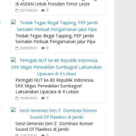
di ASEAN Untuk Presiden Timor Leste
0
29/10/2025
→
Tindak Tegas Illegal Tapping, PEP Jambi
Semakin Perkuat Pengamanan Jalur Pipa
0
26/09/2025
Peringati HUT ke-80 Republik Indonesia,
SKK Migas Perwakilan Sumbagsel
Laksanakan Upacara di 4 Lokasi
0
19/08/2025
Seru! Generasi Gen Z Dominasi Konser
Sound Of Flawless di Jambi
0
12/07/2025