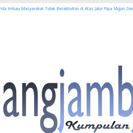
mbi Imbau Masyarakat Tidak Beraktivitas di Atas Jalur Pipa Migas 
EWS: 4 Anggota Polisi Tersangka Resmi Didampingi Pengacara Chris J
 Dorong Lahirnya Wirausaha Muda Melalui Pelatihan Batik Kontempor
iatan Hulu Migas, Kapolda Jambi Kunjungi FSO 115
is Buka Turnamen Tenis Antar Alumni Perguruan Tinggi ke-16 se-Indo