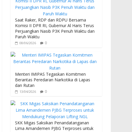
b
er
s
o
A
o
p
Saat Raker, RDP dan RDPU Bersama
Komisi II DPR RI, Gubernur Al Haris Terus
k
p
Perjuangkan Nasib P3K Penuh Waktu dan
Paruh Waktu
0
08/06/2026
Menteri IMIPAS Tegaskan Komitmen
Berantas Peredaran Narkotika di Lapas
dan Rutan
0
13/04/2026
SKK Migas Saksikan Penandatanganan
Lima Amandemen PJBG Terproses untuk