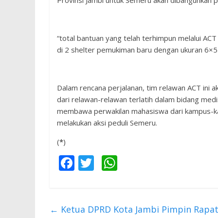
Provinsi Jambi untuk Semeru akan dibangunkan 
“total bantuan yang telah terhimpun melalui AC
di 2 shelter pemukiman baru dengan ukuran 6×5
Dalam rencana perjalanan, tim relawan ACT ini a
dari relawan-relawan terlatih dalam bidang med
membawa perwakilan mahasiswa dari kampus-kam
melakukan aksi peduli Semeru.
(
*
)
F
T
W
ac
w
h
e
itt
at
b
er
s
←
Ketua DPRD Kota Jambi Pimpin Rapa