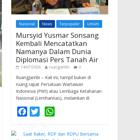
Nasional
News
Terpopuler
Umum
Mursyid Yusmar Sonsang
Kembali Mencatatkan
Namanya Dalam Dunia
Diplomasi Pers Tanah Air
14/07/2026
ruangjambi
0
RuangJambi – Kali ini, tampil bukan di
ruang rapat Persatuan Wartawan
Indonesia (PWI) atau Lembaga Ketahanan
Nasional (Lemhannas), melainkan di
F
T
W
ac
w
h
e
itt
at