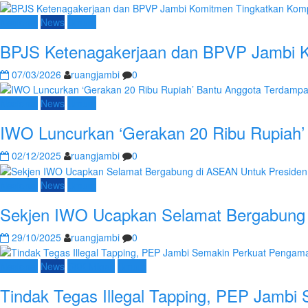
Nasional
News
Umum
BPJS Ketenagakerjaan dan BPVP Jambi K
07/03/2026
ruangjambi
0
Nasional
News
Umum
IWO Luncurkan ‘Gerakan 20 Ribu Rupiah’
02/12/2025
ruangjambi
0
Nasional
News
Umum
Sekjen IWO Ucapkan Selamat Bergabung 
29/10/2025
ruangjambi
0
Nasional
News
SKK Migas
Umum
Tindak Tegas Illegal Tapping, PEP Jambi