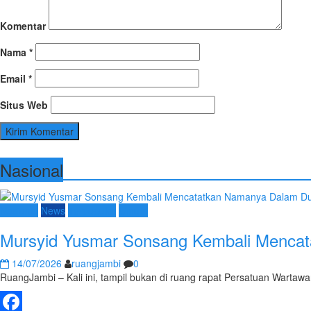
Komentar
Nama
*
Email
*
Situs Web
Nasional
Nasional
News
Terpopuler
Umum
Mursyid Yusmar Sonsang Kembali Mencat
14/07/2026
ruangjambi
0
RuangJambi – Kali ini, tampil bukan di ruang rapat Persatuan Warta