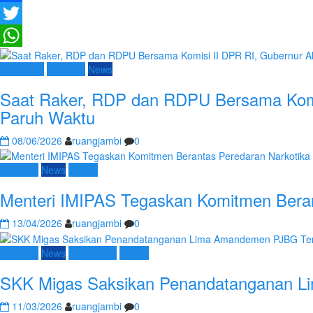
Facebook
Twitter
WhatsApp
Advetorial
Nasional
News
Saat Raker, RDP dan RDPU Bersama Komis
Paruh Waktu
08/06/2026
ruangjambi
0
Nasional
News
Umum
Menteri IMIPAS Tegaskan Komitmen Beran
13/04/2026
ruangjambi
0
Nasional
News
SKK Migas
Umum
SKK Migas Saksikan Penandatanganan Li
11/03/2026
ruangjambi
0