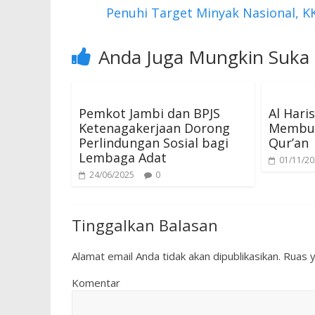
k
p
Penuhi Target Minyak Nasional, 
Anda Juga Mungkin Suka
Pemkot Jambi dan BPJS
Al Har
Ketenagakerjaan Dorong
Membum
Perlindungan Sosial bagi
Qur’an
Lembaga Adat
01/11/2
24/06/2025
0
Tinggalkan Balasan
Alamat email Anda tidak akan dipublikasikan.
Ruas y
Komentar