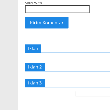
Situs Web
Iklan
Iklan 2
iklan 3