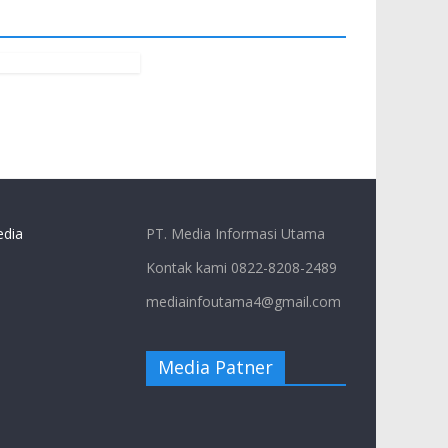
dia
PT. Media Informasi Utama
Kontak kami 0822-8208-2489
mediainfoutama4@gmail.com
Media Patner