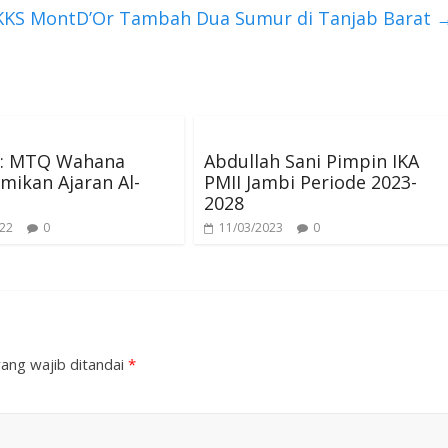
KKKS MontD’Or Tambah Dua Sumur di Tanjab Barat
is: MTQ Wahana
Abdullah Sani Pimpin IKA
ikan Ajaran Al-
PMII Jambi Periode 2023-
2028
022
0
11/03/2023
0
ang wajib ditandai
*