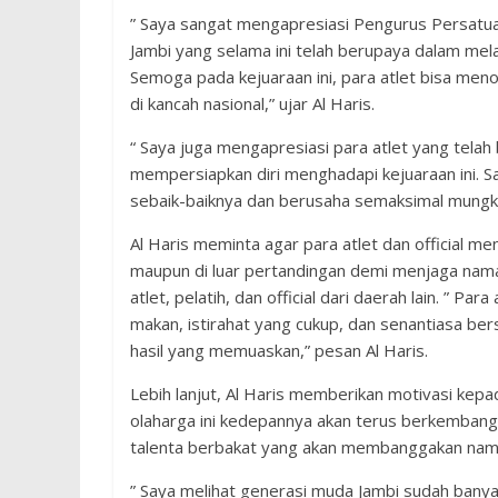
” Saya sangat mengapresiasi Pengurus Persatua
Jambi yang selama ini telah berupaya dalam mel
Semoga pada kejuaraan ini, para atlet bisa me
di kancah nasional,” ujar Al Haris.
“ Saya juga mengapresiasi para atlet yang tela
mempersiapkan diri menghadapi kejuaraan ini. S
sebaik-baiknya dan berusaha semaksimal mungkin,
Al Haris meminta agar para atlet dan official me
maupun di luar pertandingan demi menjaga nama
atlet, pelatih, dan official dari daerah lain. ” 
makan, istirahat yang cukup, dan senantiasa be
hasil yang memuaskan,” pesan Al Haris.
Lebih lanjut, Al Haris memberikan motivasi kep
olaharga ini kedepannya akan terus berkembang d
talenta berbakat yang akan membanggakan nama
” Saya melihat generasi muda Jambi sudah banyak