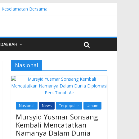
emi Keselamatan Bersama
uardi
r PKW
esia di UNJA
DAERAH
Nasional
Nasional
News
Terpopuler
Umum
Mursyid Yusmar Sonsang
Kembali Mencatatkan
Namanya Dalam Dunia