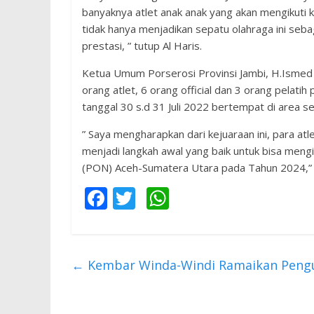
banyaknya atlet anak anak yang akan mengikuti
tidak hanya menjadikan sepatu olahraga ini seba
prestasi, ” tutup Al Haris.
Ketua Umum Porserosi Provinsi Jambi, H.Ismed
orang atlet, 6 orang official dan 3 orang pelat
tanggal 30 s.d 31 Juli 2022 bertempat di area 
” Saya mengharapkan dari kejuaraan ini, para at
menjadi langkah awal yang baik untuk bisa mengi
(PON) Aceh-Sumatera Utara pada Tahun 2024,” 
F
T
W
ac
w
h
e
itt
at
b
er
s
←
Kembar Winda-Windi Ramaikan Pengu
o
A
o
p