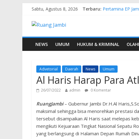
Sabtu, Agustus 8, 2026
Terbaru:
Pertamina EP Jam
Kasus Brigadir EW
Hj. Hesti Haris 
Siap Dukung Kegi
Gubernur Al Haris
NEWS
UMUM
HUKUM & KRIMINAL
OLAH
Advetorial
Daerah
News
Umum
Al Haris Harap Para 
26/07/2022
admin
0 Komentar
RuangJambi
– Gubernur Jambi Dr.H.Al Haris,S.S
maksimal sehingga bisa menorehkan prestasi da
tersebut disampaikan Al Haris saat melepas keb
mengikuti Kejuaraan Tingkat Nasional Sepatu 
yang berlangsung di Halaman Depan Rumah Dina