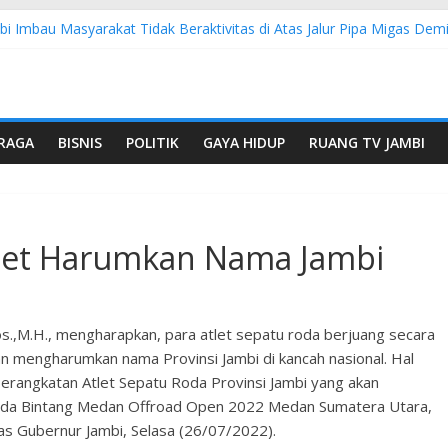
bi Imbau Masyarakat Tidak Beraktivitas di Atas Jalur Pipa Migas D
S: 4 Anggota Polisi Tersangka Resmi Didampingi Pengacara Chris Jan
Dorong Lahirnya Wirausaha Muda Melalui Pelatihan Batik Kontempore
atan Hulu Migas, Kapolda Jambi Kunjungi FSO 115
 Buka Turnamen Tenis Antar Alumni Perguruan Tinggi ke-16 se-Indon
RAGA
BISNIS
POLITIK
GAYA HIDUP
RUANG TV JAMBI
Atlet Harumkan Nama Jambi
os.,M.H., mengharapkan, para atlet sepatu roda berjuang secara
n mengharumkan nama Provinsi Jambi di kancah nasional. Hal
erangkatan Atlet Sepatu Roda Provinsi Jambi yang akan
Roda Bintang Medan Offroad Open 2022 Medan Sumatera Utara,
s Gubernur Jambi, Selasa (26/07/2022).