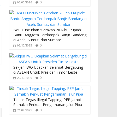
0
07/03/2026
→
IWO Luncurkan ‘Gerakan 20 Ribu Rupiah’
Bantu Anggota Terdampak Banjir Bandang
di Aceh, Sumut, dan Sumbar
0
02/12/2025
Sekjen IWO Ucapkan Selamat Bergabung
di ASEAN Untuk Presiden Timor Leste
0
29/10/2025
Tindak Tegas Illegal Tapping, PEP Jambi
Semakin Perkuat Pengamanan Jalur Pipa
0
26/09/2025