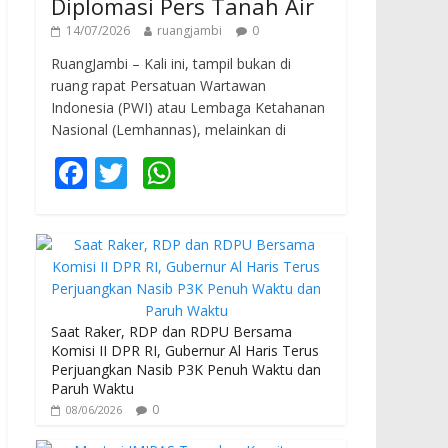
Diplomasi Pers Tanah Air
14/07/2026
ruangjambi
0
RuangJambi – Kali ini, tampil bukan di
ruang rapat Persatuan Wartawan
Indonesia (PWI) atau Lembaga Ketahanan
Nasional (Lemhannas), melainkan di
F
T
W
ac
w
h
e
itt
at
b
er
s
o
A
o
p
Saat Raker, RDP dan RDPU Bersama
Komisi II DPR RI, Gubernur Al Haris Terus
k
p
Perjuangkan Nasib P3K Penuh Waktu dan
Paruh Waktu
0
08/06/2026