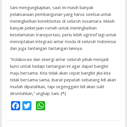
Sani mengungkapkan, saat ini masih banyak
pelaksanaan pembangunan yang harus seelsai untuk
meningkatkan konektivitas di seluruh nusantara. Masih
banyak pekerjaan rumah untuk meningkatkan
keselamatan transportasi, perlu lebih agresif lagi untuk
menciptakan integrasi antar moda di seluruh Indonesia
dan juga tantangan tantangan lainnya.
“Kolaborasi dan sinergi antar seluruh pihak menjadi
kunci untuk hadapi tantangan ini agar dapat bangkit
maju bersama. Kita tidak akan cepat bangkit jika kita
tidak bersama sama, ibarat pepatah sebatang lidi akan
mudah dipatahkan, tapi segenggam lidi akan sulit
diruntuhkan,” ungkap Sani.
(*)
F
T
W
ac
w
h
e
itt
at