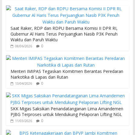
e
itt
at
b
er
s
o
A
Saat Raker, RDP dan RDPU Bersama Komisi II DPR RI,
o
p
Gubernur Al Haris Terus Perjuangkan Nasib P3K Penuh
Waktu dan Paruh Waktu
k
p
0
08/06/2026
Menteri IMIPAS Tegaskan Komitmen Berantas Peredaran
Narkotika di Lapas dan Rutan
0
13/04/2026
SKK Migas Saksikan Penandatanganan Lima Amandemen
PJBG Terproses untuk Mendukung Pelaporan Lifting NGL
0
11/03/2026