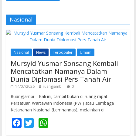
Nasional
Nasional
News
Terpopuler
Umum
Mursyid Yusmar Sonsang Kembali
Mencatatkan Namanya Dalam
Dunia Diplomasi Pers Tanah Air
14/07/2026
ruangjambi
0
RuangJambi – Kali ini, tampil bukan di ruang rapat
Persatuan Wartawan Indonesia (PWI) atau Lembaga
Ketahanan Nasional (Lemhannas), melainkan di
F
T
W
ac
w
h