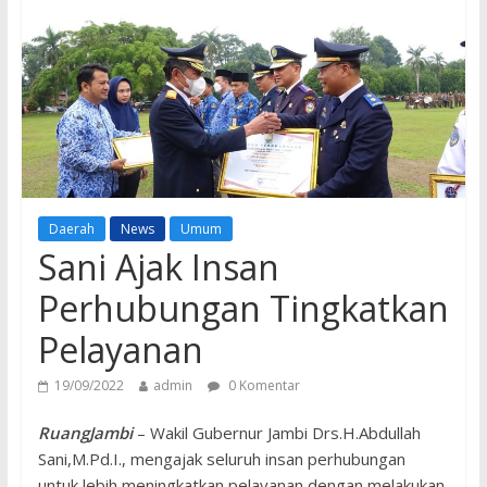
Daerah
News
Umum
Sani Ajak Insan
Perhubungan Tingkatkan
Pelayanan
19/09/2022
admin
0 Komentar
RuangJambi
– Wakil Gubernur Jambi Drs.H.Abdullah
Sani,M.Pd.I., mengajak seluruh insan perhubungan
untuk lebih meningkatkan pelayanan dengan melakukan