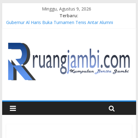
Minggu, Agustus 9, 2026
Terbaru:
Gubernur Al Haris Buka Turnamen Tenis Antar Alumni
Perguruan Tinggi ke-16 se-Indonesia di UNJA
Pertamina EP Jambi Imbau Masyarakat Tidak Beraktivitas di
Atas Jalur Pipa Migas Demi Keselamatan Bersama
Kasus Brigadir EWS: 4 Anggota Polisi Tersangka Resmi
Didampingi Pengacara Chris Januardi
Hj. Hesti Haris Dorong Lahirnya Wirausaha Muda Melalui
Pelatihan Batik Kontemporer PKW
Siap Dukung Kegiatan Hulu Migas, Kapolda Jambi Kunjungi
FSO 115