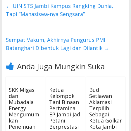
b
er
s
←
UIN STS Jambi Kampus Rangking Dunia,
o
A
Tapi “Mahasiswa-nya Sengsara”
o
p
k
p
Sempat Vakum, Akhirnya Pengurus PMI
Batanghari Dibentuk Lagi dan Dilantik
→
Anda Juga Mungkin Suka
SKK Migas
Ketua
Budi
dan
Kelompok
Setiawan
Mubadala
Tani Binaan
Aklamasi
Energy
Pertamina
Terpilih
Mengumum
EP Jambi Jadi
Sebagai
kan
Petani
Ketua Golkar
Penemuan
Berprestasi
Kota Jambi