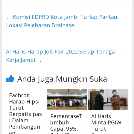
e
itt
at
b
er
s
←
Komisi I DPRD Kota Jambi Turlap Pantau
o
A
Lokasi Pelebaran Drainase
o
p
k
p
Al Haris Harap Job Fair 2022 Serap Tenaga
Kerja Jambi
→
Anda Juga Mungkin Suka
Fachrori
Harap Hipsi
Turut
Berpatisipas
PersentaseT
Al Haris
i Dalam
umbuh
Minta PGIW
Pembangun
Capai 95%,
Turut
an