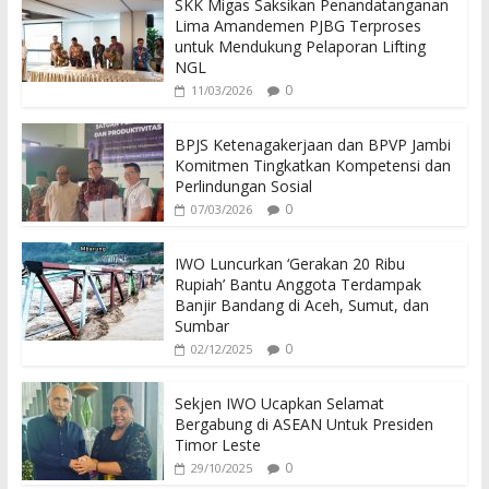
SKK Migas Saksikan Penandatanganan
Lima Amandemen PJBG Terproses
untuk Mendukung Pelaporan Lifting
NGL
0
11/03/2026
BPJS Ketenagakerjaan dan BPVP Jambi
Komitmen Tingkatkan Kompetensi dan
Perlindungan Sosial
0
07/03/2026
IWO Luncurkan ‘Gerakan 20 Ribu
Rupiah’ Bantu Anggota Terdampak
Banjir Bandang di Aceh, Sumut, dan
Sumbar
0
02/12/2025
Sekjen IWO Ucapkan Selamat
Bergabung di ASEAN Untuk Presiden
Timor Leste
0
29/10/2025