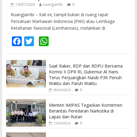
14/07/2026
ruangjambi
0
RuangJambi – Kali ini, tampil bukan di ruang rapat
Persatuan Wartawan Indonesia (PWI) atau Lembaga
Ketahanan Nasional (Lemhannas), melainkan di
F
T
W
ac
w
h
e
itt
at
Saat Raker, RDP dan RDPU Bersama
b
er
s
Komisi II DPR RI, Gubernur Al Haris
o
A
Terus Perjuangkan Nasib P3K Penuh
Waktu dan Paruh Waktu
o
p
0
08/06/2026
k
p
Menteri IMIPAS Tegaskan Komitmen
Berantas Peredaran Narkotika di
Lapas dan Rutan
0
13/04/2026