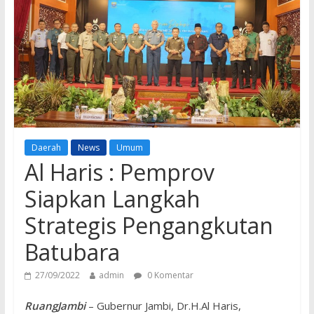
Daerah
News
Umum
Al Haris : Pemprov
Siapkan Langkah
Strategis Pengangkutan
Batubara
27/09/2022
admin
0 Komentar
RuangJambi
– Gubernur Jambi, Dr.H.Al Haris,