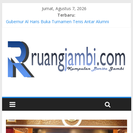
Jumat, Agustus 7, 2026
Terbaru:
Gubernur Al Haris Buka Turnamen Tenis Antar Alumni
Perguruan Tinggi ke-16 se-Indonesia di UNJA
Pertamina EP Jambi Imbau Masyarakat Tidak Beraktivitas di
Atas Jalur Pipa Migas Demi Keselamatan Bersama
Kasus Brigadir EWS: 4 Anggota Polisi Tersangka Resmi
Didampingi Pengacara Chris Januardi
Hj. Hesti Haris Dorong Lahirnya Wirausaha Muda Melalui
Pelatihan Batik Kontemporer PKW
Siap Dukung Kegiatan Hulu Migas, Kapolda Jambi Kunjungi
FSO 115