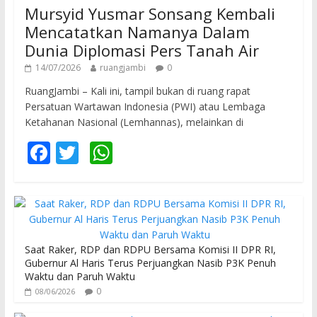
Mursyid Yusmar Sonsang Kembali
Mencatatkan Namanya Dalam
Dunia Diplomasi Pers Tanah Air
14/07/2026
ruangjambi
0
RuangJambi – Kali ini, tampil bukan di ruang rapat
Persatuan Wartawan Indonesia (PWI) atau Lembaga
Ketahanan Nasional (Lemhannas), melainkan di
F
T
W
ac
w
h
e
itt
at
b
er
s
o
A
Saat Raker, RDP dan RDPU Bersama Komisi II DPR RI,
o
p
Gubernur Al Haris Terus Perjuangkan Nasib P3K Penuh
Waktu dan Paruh Waktu
k
p
0
08/06/2026