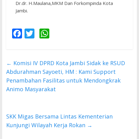
Dr.dr. H.Maulana,MKM Dan Forkompinda Kota
Jambi.
F
T
W
ac
w
h
e
itt
at
b
er
s
←
Komisi IV DPRD Kota Jambi Sidak ke RSUD
o
A
Abdurahman Sayoeti, HM : Kami Support
o
p
Penambahan Fasilitas untuk Mendongkrak
Animo Masyarakat
k
p
SKK Migas Bersama Lintas Kementerian
Kunjungi Wilayah Kerja Rokan
→