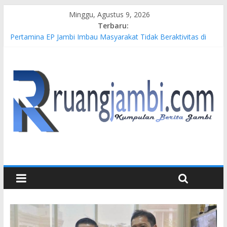
Minggu, Agustus 9, 2026
Terbaru:
Pertamina EP Jambi Imbau Masyarakat Tidak Beraktivitas di
Atas Jalur Pipa Migas Demi Keselamatan Bersama
Kasus Brigadir EWS: 4 Anggota Polisi Tersangka Resmi
Didampingi Pengacara Chris Januardi
Hj. Hesti Haris Dorong Lahirnya Wirausaha Muda Melalui
Pelatihan Batik Kontemporer PKW
Siap Dukung Kegiatan Hulu Migas, Kapolda Jambi Kunjungi
FSO 115
Gubernur Al Haris Buka Turnamen Tenis Antar Alumni
Perguruan Tinggi ke-16 se-Indonesia di UNJA