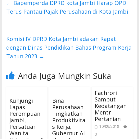
b
er
s
←
Bapemperda DPRD kota Jambi Harap OPD
o
A
Terus Pantau Pajak Perusahaan di Kota Jambi
o
p
k
p
Komisi IV DPRD Kota Jambi adakan Rapat
dengan Dinas Pendidikan Bahas Program Kerja
Tahun 2023
→
Anda Juga Mungkin Suka
Fachrori
Sambut
Kunjungi
Bina
Kedatangan
Lapas
Perusahaan
Mentri
Perempuan
Tingkatkan
Pertanian
Jambi,
Produktivita
Persatuan
s Kerja,
10/09/2018
Wanita
Gubernur Al
0