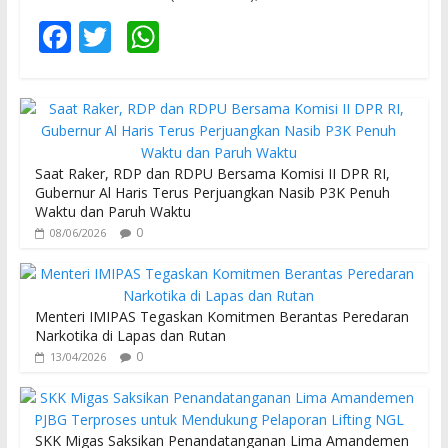
F
T
W
ac
w
h
e
itt
at
b
er
s
o
A
Saat Raker, RDP dan RDPU Bersama Komisi II DPR RI,
o
p
Gubernur Al Haris Terus Perjuangkan Nasib P3K Penuh
Waktu dan Paruh Waktu
k
p
0
08/06/2026
Menteri IMIPAS Tegaskan Komitmen Berantas Peredaran
Narkotika di Lapas dan Rutan
0
13/04/2026
SKK Migas Saksikan Penandatanganan Lima Amandemen