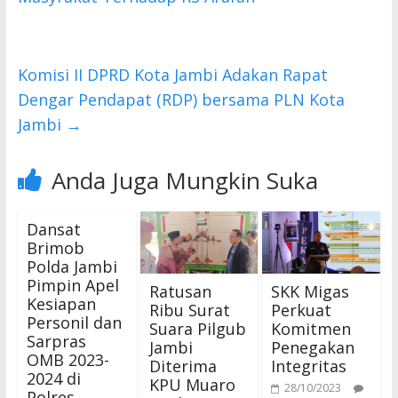
o
p
k
p
Komisi II DPRD Kota Jambi Adakan Rapat
Dengar Pendapat (RDP) bersama PLN Kota
Jambi
→
Anda Juga Mungkin Suka
Dansat
Brimob
Polda Jambi
Pimpin Apel
Ratusan
SKK Migas
Kesiapan
Ribu Surat
Perkuat
Personil dan
Suara Pilgub
Komitmen
Sarpras
Jambi
Penegakan
OMB 2023-
Diterima
Integritas
2024 di
KPU Muaro
28/10/2023
Polres