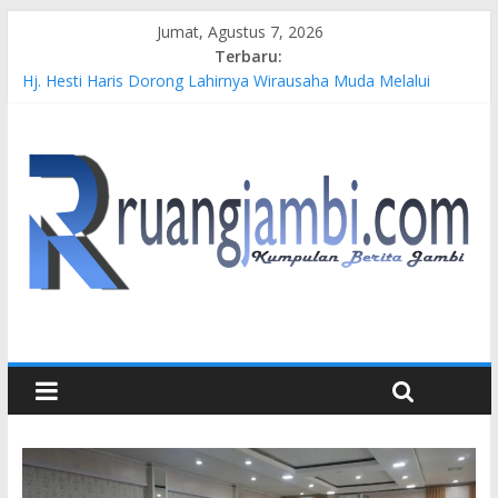
Jumat, Agustus 7, 2026
Terbaru:
Hj. Hesti Haris Dorong Lahirnya Wirausaha Muda Melalui
Pelatihan Batik Kontemporer PKW
Siap Dukung Kegiatan Hulu Migas, Kapolda Jambi Kunjungi
FSO 115
Gubernur Al Haris Buka Turnamen Tenis Antar Alumni
Perguruan Tinggi ke-16 se-Indonesia di UNJA
Pertamina EP Jambi Imbau Masyarakat Tidak Beraktivitas di
Atas Jalur Pipa Migas Demi Keselamatan Bersama
Kasus Brigadir EWS: 4 Anggota Polisi Tersangka Resmi
Didampingi Pengacara Chris Januardi