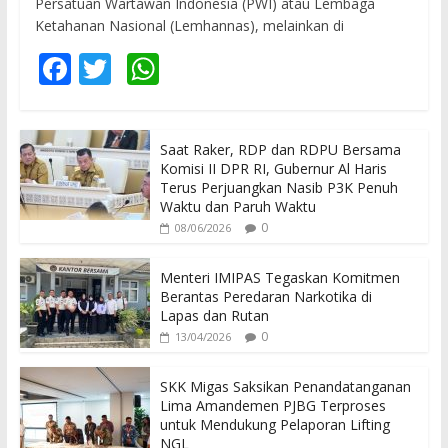
Persatuan Wartawan Indonesia (PWI) atau Lembaga
Ketahanan Nasional (Lemhannas), melainkan di
F
T
W
ac
w
h
e
itt
at
Saat Raker, RDP dan RDPU Bersama
b
er
s
Komisi II DPR RI, Gubernur Al Haris
o
A
Terus Perjuangkan Nasib P3K Penuh
Waktu dan Paruh Waktu
o
p
0
08/06/2026
k
p
Menteri IMIPAS Tegaskan Komitmen
Berantas Peredaran Narkotika di
Lapas dan Rutan
0
13/04/2026
SKK Migas Saksikan Penandatanganan
Lima Amandemen PJBG Terproses
untuk Mendukung Pelaporan Lifting
NGL