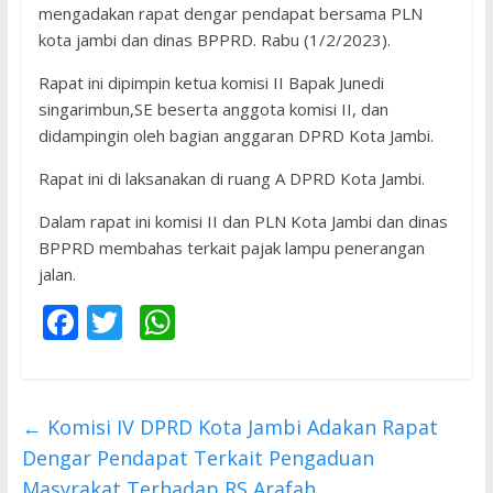
mengadakan rapat dengar pendapat bersama PLN
kota jambi dan dinas BPPRD. Rabu (1/2/2023).
Rapat ini dipimpin ketua komisi II Bapak Junedi
singarimbun,SE beserta anggota komisi II, dan
didampingin oleh bagian anggaran DPRD Kota Jambi.
Rapat ini di laksanakan di ruang A DPRD Kota Jambi.
Dalam rapat ini komisi II dan PLN Kota Jambi dan dinas
BPPRD membahas terkait pajak lampu penerangan
jalan.
F
T
W
ac
w
h
e
itt
at
b
er
s
←
Komisi IV DPRD Kota Jambi Adakan Rapat
o
A
Dengar Pendapat Terkait Pengaduan
Masyrakat Terhadap RS Arafah