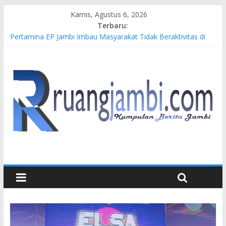
Kamis, Agustus 6, 2026
Terbaru:
Pertamina EP Jambi Imbau Masyarakat Tidak Beraktivitas di
Atas Jalur Pipa Migas Demi Keselamatan Bersama
Kasus Brigadir EWS: 4 Anggota Polisi Tersangka Resmi
Didampingi Pengacara Chris Januardi
Hj. Hesti Haris Dorong Lahirnya Wirausaha Muda Melalui
Pelatihan Batik Kontemporer PKW
Siap Dukung Kegiatan Hulu Migas, Kapolda Jambi Kunjungi
FSO 115
Gubernur Al Haris Buka Turnamen Tenis Antar Alumni
Perguruan Tinggi ke-16 se-Indonesia di UNJA