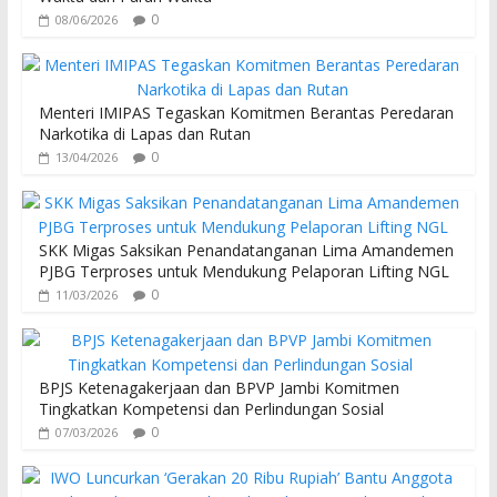
k
p
0
08/06/2026
Menteri IMIPAS Tegaskan Komitmen Berantas Peredaran
Narkotika di Lapas dan Rutan
0
13/04/2026
SKK Migas Saksikan Penandatanganan Lima Amandemen
PJBG Terproses untuk Mendukung Pelaporan Lifting NGL
0
11/03/2026
BPJS Ketenagakerjaan dan BPVP Jambi Komitmen
Tingkatkan Kompetensi dan Perlindungan Sosial
0
07/03/2026