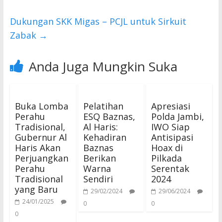
k
p
Dukungan SKK Migas – PCJL untuk Sirkuit
Zabak
→
Anda Juga Mungkin Suka
Buka Lomba
Pelatihan
Apresiasi
Perahu
ESQ Baznas,
Polda Jambi,
Tradisional,
Al Haris:
IWO Siap
Gubernur Al
Kehadiran
Antisipasi
Haris Akan
Baznas
Hoax di
Perjuangkan
Berikan
Pilkada
Perahu
Warna
Serentak
Tradisional
Sendiri
2024
yang Baru
29/02/2024
29/06/2024
24/01/2025
0
0
0