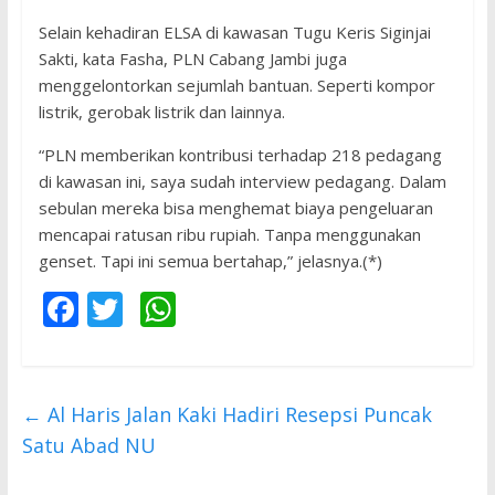
Selain kehadiran ELSA di kawasan Tugu Keris Siginjai
Sakti, kata Fasha, PLN Cabang Jambi juga
menggelontorkan sejumlah bantuan. Seperti kompor
listrik, gerobak listrik dan lainnya.
“PLN memberikan kontribusi terhadap 218 pedagang
di kawasan ini, saya sudah interview pedagang. Dalam
sebulan mereka bisa menghemat biaya pengeluaran
mencapai ratusan ribu rupiah. Tanpa menggunakan
genset. Tapi ini semua bertahap,” jelasnya.(*)
F
T
W
ac
w
h
e
itt
at
b
er
s
←
Al Haris Jalan Kaki Hadiri Resepsi Puncak
o
A
Satu Abad NU
o
p