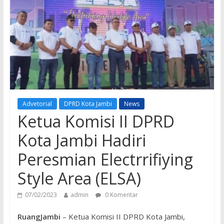
Advetorial
DPRD Kota Jambi
News
Ketua Komisi II DPRD
Kota Jambi Hadiri
Peresmian Electrrifiying
Style Area (ELSA)
07/02/2023
admin
0 Komentar
RuangJambi
– Ketua Komisi II DPRD Kota Jambi,