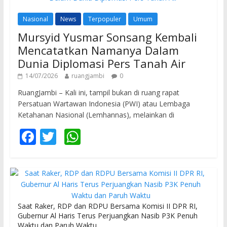
Nasional
News
Terpopuler
Umum
Mursyid Yusmar Sonsang Kembali
Mencatatkan Namanya Dalam
Dunia Diplomasi Pers Tanah Air
14/07/2026
ruangjambi
0
RuangJambi – Kali ini, tampil bukan di ruang rapat
Persatuan Wartawan Indonesia (PWI) atau Lembaga
Ketahanan Nasional (Lemhannas), melainkan di
F
T
W
ac
w
h
e
itt
at
b
er
s
o
A
Saat Raker, RDP dan RDPU Bersama Komisi II DPR RI,
o
p
Gubernur Al Haris Terus Perjuangkan Nasib P3K Penuh
Waktu dan Paruh Waktu