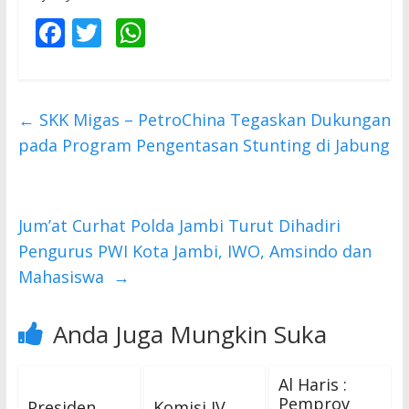
F
T
W
ac
w
h
e
itt
at
b
er
s
←
SKK Migas – PetroChina Tegaskan Dukungan
o
A
pada Program Pengentasan Stunting di Jabung
o
p
k
p
Jum’at Curhat Polda Jambi Turut Dihadiri
Pengurus PWI Kota Jambi, IWO, Amsindo dan
Mahasiswa
→
Anda Juga Mungkin Suka
Al Haris :
Pemprov
Presiden
Komisi IV