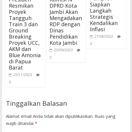
Siapkan
Resmikan
DPRD Kota
Langkah
Proyek
Jambi Akan
Strategis
Tangguh
Mengadakan
Kendalikan
Train 3 dan
RDP dengan
Inflasi
Ground
Dinas
Breaking
Pendidikan
27/08/2022
Proyek UCC,
Kota Jambi
0
AKM dan
20/09/2023
Blue Amonia
0
di Papua
Barat
25/11/2023
0
Tinggalkan Balasan
Alamat email Anda tidak akan dipublikasikan.
Ruas yang
wajib ditandai
*