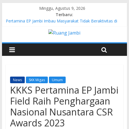
Minggu, Agustus 9, 2026
Terbaru:
Pertamina EP Jambi Imbau Masyarakat Tidak Beraktivitas di
Atas Jalur Pipa Migas Demi Keselamatan Bersama
Kasus Brigadir EWS: 4 Anggota Polisi Tersangka Resmi
Didampingi Pengacara Chris Januardi
Hj. Hesti Haris Dorong Lahirnya Wirausaha Muda Melalui
Pelatihan Batik Kontemporer PKW
Siap Dukung Kegiatan Hulu Migas, Kapolda Jambi Kunjungi
FSO 115
Gubernur Al Haris Buka Turnamen Tenis Antar Alumni
Perguruan Tinggi ke-16 se-Indonesia di UNJA
News
SKK Migas
Umum
KKKS Pertamina EP Jambi
Field Raih Penghargaan
Nasional Nusantara CSR
Awards 2023