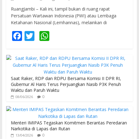
RuangJambi – Kali ini, tampil bukan di ruang rapat
Persatuan Wartawan Indonesia (PWI) atau Lembaga
Ketahanan Nasional (Lemhannas), melainkan di
F
T
W
ac
w
h
e
itt
at
b
er
s
o
A
Saat Raker, RDP dan RDPU Bersama Komisi II DPR RI,
o
p
Gubernur Al Haris Terus Perjuangkan Nasib P3K Penuh
Waktu dan Paruh Waktu
k
p
0
08/06/2026
Menteri IMIPAS Tegaskan Komitmen Berantas Peredaran
Narkotika di Lapas dan Rutan
0
13/04/2026