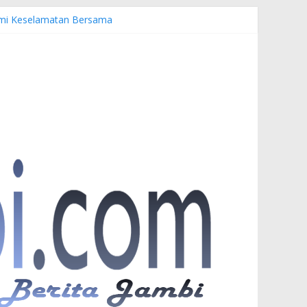
Demi Keselamatan Bersama
anuardi
er PKW
nesia di UNJA