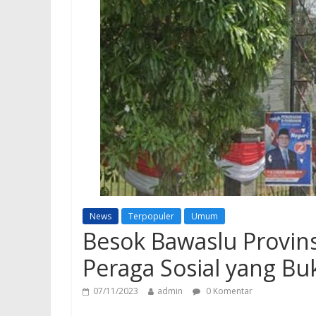
News
Terpopuler
Umum
Besok Bawaslu Provins
Peraga Sosial yang B
07/11/2023
admin
0 Komentar