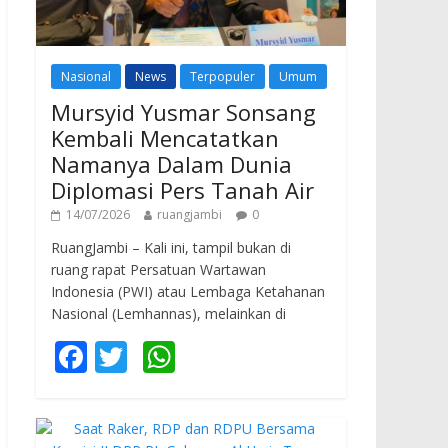
Nasional
News
Terpopuler
Umum
Mursyid Yusmar Sonsang
Kembali Mencatatkan
Namanya Dalam Dunia
Diplomasi Pers Tanah Air
14/07/2026
ruangjambi
0
RuangJambi – Kali ini, tampil bukan di
ruang rapat Persatuan Wartawan
Indonesia (PWI) atau Lembaga Ketahanan
Nasional (Lemhannas), melainkan di
F
T
W
ac
w
h
e
itt
at