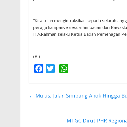
“Kita telah mengintruksikan kepada seluruh ang
peraga kampanye sesuai himbauan dari Bawaslu Pr
H.A.Rahman selaku Ketua Badan Pemenagan Pemi
(Rj)
F
T
W
ac
w
h
e
itt
at
b
er
s
←
Mulus, Jalan Simpang Ahok Hingga Bu
o
A
o
p
k
p
MTGC Dirut PHR Region