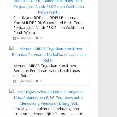
b
er
s
o
A
o
p
Saat Raker, RDP dan RDPU Bersama
Komisi II DPR RI, Gubernur Al Haris Terus
k
p
Perjuangkan Nasib P3K Penuh Waktu dan
Paruh Waktu
0
08/06/2026
Menteri IMIPAS Tegaskan Komitmen
Berantas Peredaran Narkotika di Lapas
dan Rutan
0
13/04/2026
SKK Migas Saksikan Penandatanganan
Lima Amandemen PJBG Terproses untuk