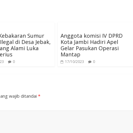
 Kebakaran Sumur
Anggota komisi IV DPRD
Ilegal di Desa Jebak,
Kota Jambi Hadiri Apel
ang Alami Luka
Gelar Pasukan Operasi
erius
Mantap
023
0
17/10/2023
0
ang wajib ditandai
*