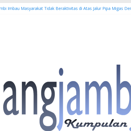
mbi Imbau Masyarakat Tidak Beraktivitas di Atas Jalur Pipa Migas 
EWS: 4 Anggota Polisi Tersangka Resmi Didampingi Pengacara Chris J
 Dorong Lahirnya Wirausaha Muda Melalui Pelatihan Batik Kontempor
iatan Hulu Migas, Kapolda Jambi Kunjungi FSO 115
is Buka Turnamen Tenis Antar Alumni Perguruan Tinggi ke-16 se-Indo