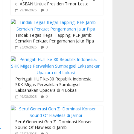
di ASEAN Untuk Presiden Timor Leste
0
29/10/2025
Tindak Tegas Illegal Tapping, PEP Jambi
Semakin Perkuat Pengamanan Jalur Pipa
0
26/09/2025
Peringati HUT ke-80 Republik Indonesia,
SKK Migas Perwakilan Sumbagsel
Laksanakan Upacara di 4 Lokasi
0
19/08/2025
Seru! Generasi Gen Z Dominasi Konser
→
Sound Of Flawless di Jambi
0
12/07/2025