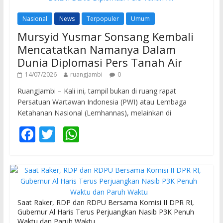
Nasional
News
Terpopuler
Umum
Mursyid Yusmar Sonsang Kembali
Mencatatkan Namanya Dalam
Dunia Diplomasi Pers Tanah Air
14/07/2026
ruangjambi
0
RuangJambi – Kali ini, tampil bukan di ruang rapat
Persatuan Wartawan Indonesia (PWI) atau Lembaga
Ketahanan Nasional (Lemhannas), melainkan di
F
T
W
ac
w
h
e
itt
at
b
er
s
o
A
Saat Raker, RDP dan RDPU Bersama Komisi II DPR RI,
o
p
Gubernur Al Haris Terus Perjuangkan Nasib P3K Penuh
Waktu dan Paruh Waktu