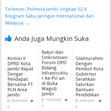
Terbesar, Polresta Jambi Ungkap 52,4
Kilogram Sabu Jaringan International dari
Malaysia
→
Anda Juga Mungkin Suka
Rakor dan
Sinkronisasi
Komisi II
Silahturahmi
Forum OPD
DPRD Kota
Dengan
Bidang
Jambi Rapat
Pemkot Kota
Infrastruktu
Dengar
Gubernur
r Ke-PU-an
Pendapat
Serahkan
di Buka
Bersama PT
Salurkan
Wagub
PLN Area
Bantuan
Jambi
Jambi
Pendidikan
15/02/2023
28/02/2024
29/01/2021
0
0
0