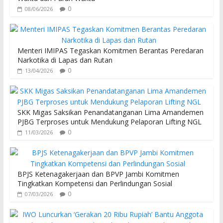
k
p
0
08/06/2026
Menteri IMIPAS Tegaskan Komitmen Berantas Peredaran
Narkotika di Lapas dan Rutan
0
13/04/2026
SKK Migas Saksikan Penandatanganan Lima Amandemen
PJBG Terproses untuk Mendukung Pelaporan Lifting NGL
0
11/03/2026
BPJS Ketenagakerjaan dan BPVP Jambi Komitmen
Tingkatkan Kompetensi dan Perlindungan Sosial
0
07/03/2026