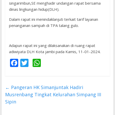
singarimbun,SE menghadir undangan rapat bersama
dinas lingkungan hidup(DLH).
Dalam rapat ini menindaklanjuti terkait tarif layanan
penanganan sampah di TPA talang gulo.
Adapun rapat ini yang dilaksanakan di ruang rapat
adiwiyata DLH Kota jambi pada Kamis, 11-01-2024.
F
T
W
ac
w
h
e
itt
at
b
er
s
←
Pangeran HK Simanjuntak Hadiri
o
A
Musrenbang Tingkat Kelurahan Simpang III
o
p
Sipin
k
p