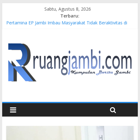
Sabtu, Agustus 8, 2026
Terbaru:
Pertamina EP Jambi Imbau Masyarakat Tidak Beraktivitas di
Atas Jalur Pipa Migas Demi Keselamatan Bersama
Kasus Brigadir EWS: 4 Anggota Polisi Tersangka Resmi
Didampingi Pengacara Chris Januardi
Hj. Hesti Haris Dorong Lahirnya Wirausaha Muda Melalui
Pelatihan Batik Kontemporer PKW
Siap Dukung Kegiatan Hulu Migas, Kapolda Jambi Kunjungi
FSO 115
Gubernur Al Haris Buka Turnamen Tenis Antar Alumni
Perguruan Tinggi ke-16 se-Indonesia di UNJA