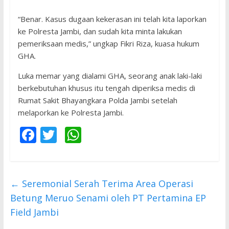
“Benar. Kasus dugaan kekerasan ini telah kita laporkan
ke Polresta Jambi, dan sudah kita minta lakukan
pemeriksaan medis,” ungkap Fikri Riza, kuasa hukum
GHA.
Luka memar yang dialami GHA, seorang anak laki-laki
berkebutuhan khusus itu tengah diperiksa medis di
Rumat Sakit Bhayangkara Polda Jambi setelah
melaporkan ke Polresta Jambi.
F
T
W
ac
w
h
e
itt
at
b
er
s
←
Seremonial Serah Terima Area Operasi
o
A
Betung Meruo Senami oleh PT Pertamina EP
o
p
Field Jambi