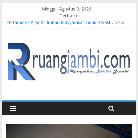
Minggu, Agustus 9, 2026
Terbaru:
Pertamina EP Jambi Imbau Masyarakat Tidak Beraktivitas di
Atas Jalur Pipa Migas Demi Keselamatan Bersama
Kasus Brigadir EWS: 4 Anggota Polisi Tersangka Resmi
Didampingi Pengacara Chris Januardi
Hj. Hesti Haris Dorong Lahirnya Wirausaha Muda Melalui
Pelatihan Batik Kontemporer PKW
Siap Dukung Kegiatan Hulu Migas, Kapolda Jambi Kunjungi
FSO 115
Gubernur Al Haris Buka Turnamen Tenis Antar Alumni
Perguruan Tinggi ke-16 se-Indonesia di UNJA