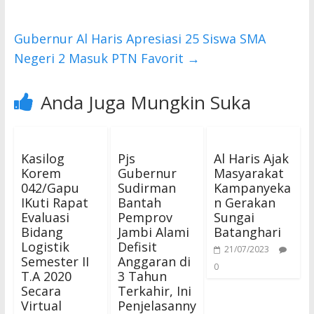
k
p
Gubernur Al Haris Apresiasi 25 Siswa SMA
Negeri 2 Masuk PTN Favorit
→
Anda Juga Mungkin Suka
Kasilog
Pjs
Al Haris Ajak
Korem
Gubernur
Masyarakat
042/Gapu
Sudirman
Kampanyeka
IKuti Rapat
Bantah
n Gerakan
Evaluasi
Pemprov
Sungai
Bidang
Jambi Alami
Batanghari
Logistik
Defisit
21/07/2023
Semester II
Anggaran di
0
T.A 2020
3 Tahun
Secara
Terkahir, Ini
Virtual
Penjelasanny