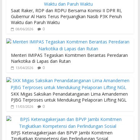
o
A
Saat Raker, RDP dan RDPU Bersama Komisi II DPR RI,
o
p
Gubernur Al Haris Terus Perjuangkan Nasib P3K Penuh
Waktu dan Paruh Waktu
k
p
0
08/06/2026
Menteri IMIPAS Tegaskan Komitmen Berantas Peredaran
Narkotika di Lapas dan Rutan
0
13/04/2026
SKK Migas Saksikan Penandatanganan Lima Amandemen
PJBG Terproses untuk Mendukung Pelaporan Lifting NGL
0
11/03/2026
BPJS Ketenagakerjaan dan BPVP Jambi Komitmen
Tingkatkan Kompetensi dan Perlindungan Sosial