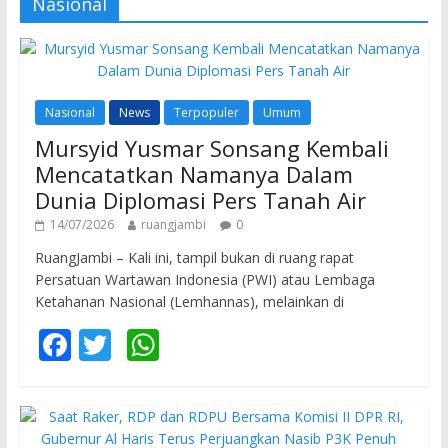
Nasional
Nasional
News
Terpopuler
Umum
Mursyid Yusmar Sonsang Kembali
Mencatatkan Namanya Dalam
Dunia Diplomasi Pers Tanah Air
14/07/2026
ruangjambi
0
RuangJambi – Kali ini, tampil bukan di ruang rapat
Persatuan Wartawan Indonesia (PWI) atau Lembaga
Ketahanan Nasional (Lemhannas), melainkan di
F
T
W
ac
w
h
e
itt
at
b
er
s