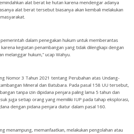
memindahkan alat berat ke hutan karena mendengar adanya
asanya alat berat tersebut biasanya akan kembali melakukan
s masyarakat.
a pemerintah dalam penegakan hukum untuk memberantas
, karena kegiatan penambangan yang tidak dilengkapi dengan
dan melanggar hukum,” ucap Wahyu.
dang Nomor 3 Tahun 2021 tentang Perubahan atas Undang-
ambangan Mineral dan Batubara. Pada pasal 158 UU tersebut,
ngan tanpa izin dipidana penjara paling lama 5 tahun dan
uk juga setiap orang yang memiliki IUP pada tahap eksplorasi,
idana dengan pidana penjara diatur dalam pasal 160.
 yang menampung, memanfaatkan, melakukan pengolahan atau