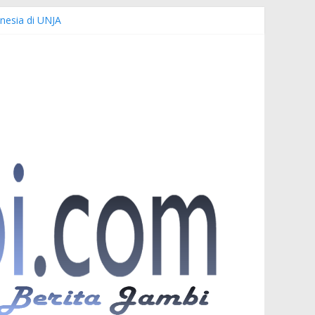
nesia di UNJA
Demi Keselamatan Bersama
anuardi
er PKW