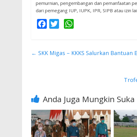
pemurnian, pengembangan dan pemanfaatan peng
dari pemegang IUP, IUPK, IPR, SIPB atau izin la
F
T
W
ac
w
h
e
itt
at
b
er
s
←
SKK Migas – KKKS Salurkan Bantuan B
o
A
o
p
k
p
Trof
Anda Juga Mungkin Suka