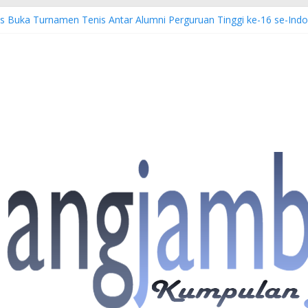
is Buka Turnamen Tenis Antar Alumni Perguruan Tinggi ke-16 se-Indo
mbi Imbau Masyarakat Tidak Beraktivitas di Atas Jalur Pipa Migas 
EWS: 4 Anggota Polisi Tersangka Resmi Didampingi Pengacara Chris J
 Dorong Lahirnya Wirausaha Muda Melalui Pelatihan Batik Kontempor
iatan Hulu Migas, Kapolda Jambi Kunjungi FSO 115