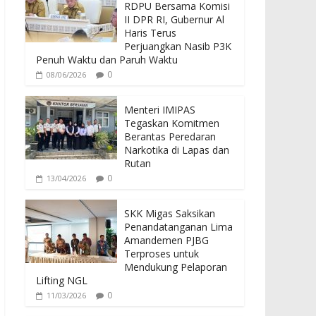
b
er
s
RDPU Bersama Komisi
o
A
II DPR RI, Gubernur Al
Haris Terus
o
p
Perjuangkan Nasib P3K
Penuh Waktu dan Paruh Waktu
k
p
0
08/06/2026
Menteri IMIPAS
Tegaskan Komitmen
Berantas Peredaran
Narkotika di Lapas dan
Rutan
0
13/04/2026
SKK Migas Saksikan
Penandatanganan Lima
Amandemen PJBG
Terproses untuk
Mendukung Pelaporan
Lifting NGL
0
11/03/2026