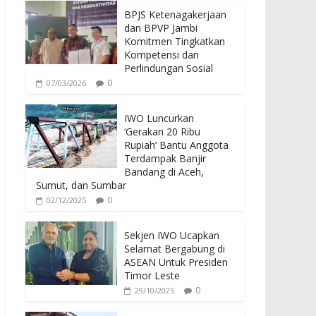
BPJS Ketenagakerjaan
dan BPVP Jambi
Komitmen Tingkatkan
Kompetensi dan
Perlindungan Sosial
0
07/03/2026
IWO Luncurkan
‘Gerakan 20 Ribu
Rupiah’ Bantu Anggota
Terdampak Banjir
Bandang di Aceh,
Sumut, dan Sumbar
0
02/12/2025
Sekjen IWO Ucapkan
Selamat Bergabung di
ASEAN Untuk Presiden
Timor Leste
0
29/10/2025