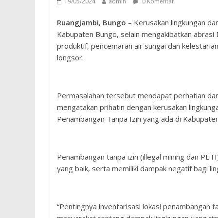
19/05/2024
admin
0 Komentar
RuangJambi, Bungo
– Kerusakan lingkungan dam
Kabupaten Bungo, selain mengakibatkan abrasi Da
produktif, pencemaran air sungai dan kelestar
longsor.
Permasalahan tersebut mendapat perhatian dar
mengatakan prihatin dengan kerusakan lingkunga
Penambangan Tanpa Izin yang ada di Kabupate
Penambangan tanpa izin (illegal mining dan PETI)
yang baik, serta memiliki dampak negatif bagi li
“Pentingnya inventarisasi lokasi penambangan t