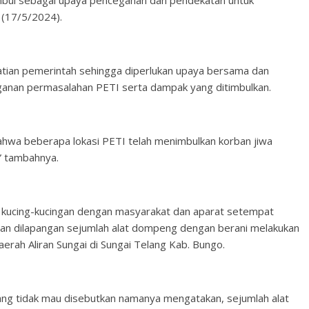
mbul sebagai upaya pencegahan dan pendekatan untuk
t (17/5/2024).
ian pemerintah sehingga diperlukan upaya bersama dan
anan permasalahan PETI serta dampak yang ditimbulkan.
 bahwa beberapa lokasi PETI telah menimbulkan korban jiwa
,” tambahnya.
in kucing-kucingan dengan masyarakat dan aparat setempat
auan dilapangan sejumlah alat dompeng dengan berani melakukan
rah Aliran Sungai di Sungai Telang Kab. Bungo.
ng tidak mau disebutkan namanya mengatakan, sejumlah alat