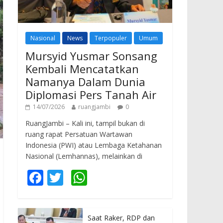
Nasional
News
Terpopuler
Umum
Mursyid Yusmar Sonsang
Kembali Mencatatkan
Namanya Dalam Dunia
Diplomasi Pers Tanah Air
14/07/2026
ruangjambi
0
RuangJambi – Kali ini, tampil bukan di
ruang rapat Persatuan Wartawan
Indonesia (PWI) atau Lembaga Ketahanan
Nasional (Lemhannas), melainkan di
F
T
W
ac
w
h
e
itt
at
Saat Raker, RDP dan