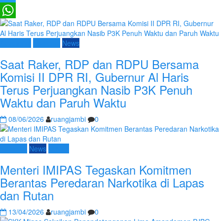
Twitter
WhatsApp
Advetorial
Nasional
News
Saat Raker, RDP dan RDPU Bersama
Komisi II DPR RI, Gubernur Al Haris
Terus Perjuangkan Nasib P3K Penuh
Waktu dan Paruh Waktu
08/06/2026
ruangjambi
0
Nasional
News
Umum
Menteri IMIPAS Tegaskan Komitmen
Berantas Peredaran Narkotika di Lapas
dan Rutan
13/04/2026
ruangjambi
0