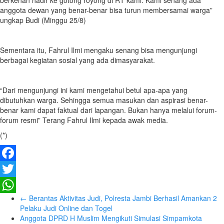
berkenan hadir ke gotong royong di RT kami. Kami senang ada
anggota dewan yang benar-benar bisa turun membersamai warga”
ungkap Budi (Minggu 25/8)
Sementara itu, Fahrul Ilmi mengaku senang bisa mengunjungi
berbagai kegiatan sosial yang ada dimasyarakat.
“Dari mengunjungi ini kami mengetahui betul apa-apa yang
dibutuhkan warga. Sehingga semua masukan dan aspirasi benar-
benar kami dapat faktual dari lapangan. Bukan hanya melalui forum-
forum resmi” Terang Fahrul Ilmi kepada awak media.
(*)
Facebook
Twitter
←
Berantas Aktivitas Judi, Polresta Jambi Berhasil Amankan 2
WhatsApp
Pelaku Judi Online dan Togel
Anggota DPRD H Muslim Mengikuti Simulasi Simpamkota