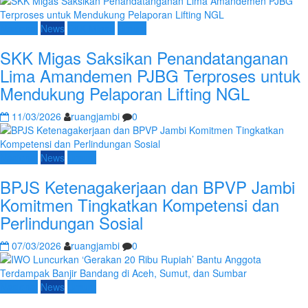
Nasional
News
SKK Migas
Umum
SKK Migas Saksikan Penandatanganan
Lima Amandemen PJBG Terproses untuk
Mendukung Pelaporan Lifting NGL
11/03/2026
ruangjambi
0
Nasional
News
Umum
BPJS Ketenagakerjaan dan BPVP Jambi
Komitmen Tingkatkan Kompetensi dan
Perlindungan Sosial
07/03/2026
ruangjambi
0
Nasional
News
Umum