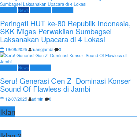
Nasional
News
SKK Migas
Terpopuler
Peringati HUT ke-80 Republik Indonesia,
SKK Migas Perwakilan Sumbagsel
Laksanakan Upacara di 4 Lokasi
19/08/2025
ruangjambi
0
Nasional
News
Terpopuler
Seru! Generasi Gen Z Dominasi Konser
Sound Of Flawless di Jambi
12/07/2025
admin
0
Iklan
Iklan 2