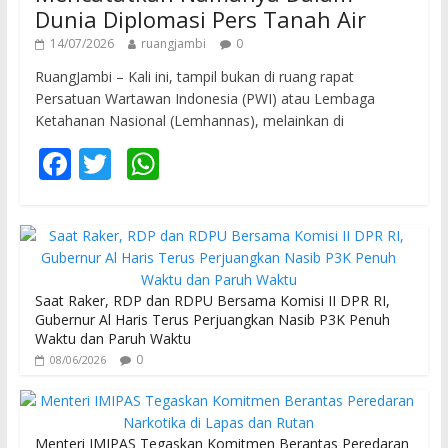
Dunia Diplomasi Pers Tanah Air
14/07/2026
ruangjambi
0
RuangJambi – Kali ini, tampil bukan di ruang rapat
Persatuan Wartawan Indonesia (PWI) atau Lembaga
Ketahanan Nasional (Lemhannas), melainkan di
F
T
W
ac
w
h
e
itt
at
b
er
s
o
A
Saat Raker, RDP dan RDPU Bersama Komisi II DPR RI,
o
p
Gubernur Al Haris Terus Perjuangkan Nasib P3K Penuh
Waktu dan Paruh Waktu
k
p
0
08/06/2026
Menteri IMIPAS Tegaskan Komitmen Berantas Peredaran