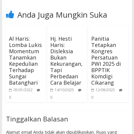
Anda Juga Mungkin Suka
Al Haris:
Hj. Hesti
Panitia
Lomba Lukis
Haris:
Tetapkan
Momentum
Disleksia
Kongres
Tanamkan
Bukan
Persatuan
Kepedulian
Kekurangan,
PWI 2025 di
Terhadap
Tapi
BPPTIK
Sungai
Perbedaan
Komdigi
Batanghari
Cara Belajar
Cikarang
05/01/2022
14/10/2025
12/08/2025
0
0
0
Tinggalkan Balasan
Alamat email Anda tidak akan dipublikasikan.
Ruas yang