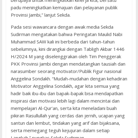
berupaya untuk meningkatkan kinerja kita, bersatu
padu meningkatkan kemajuan dan pelayanan publik
Provinsi Jambi,” lanjut Sekda.
Pada sesi wawancara dengan awak media Sekda
Sudirman mengatakan bahwa Peringatan Maulid Nabi
Muhammad SAW kali ini berbeda dari tahun-tahun
sebelumnya, kini dirangkai dengan Tabligh Akbar 1446
H/2024 M yang diselenggrakan oleh Tim Penggerak
PKK Provinsi Jambi dengan mendatangkan tausiah dan
narasumber seorang motivator/Publik Figur nasional
Anggelina Sondakh. “Mudah-mudahan dengan kehadiran
Motivator Anggelina Sondakh, agar kita semua yang
hadir baik ibu-ibu dan bapak-bapak bisa mendapatkan
inspirasi dan motivasi lebih lagi dalam mencintai dan
mempelajari Al-Qur’an, serta kita meneladani buah
pikiran Rasullullah yang cerdas dan jernih, ucapan yang
santun dan lembut, tindakan yang arif dan bijaksana,
serta memegang teguh kejujuran dalam setiap
Langkah,” pungkas Sekda Sudirman.