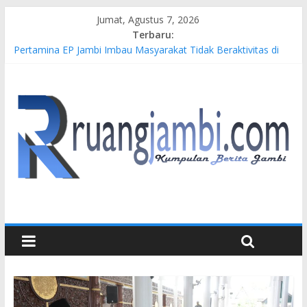
Jumat, Agustus 7, 2026
Terbaru:
Pertamina EP Jambi Imbau Masyarakat Tidak Beraktivitas di
Atas Jalur Pipa Migas Demi Keselamatan Bersama
Kasus Brigadir EWS: 4 Anggota Polisi Tersangka Resmi
Didampingi Pengacara Chris Januardi
Hj. Hesti Haris Dorong Lahirnya Wirausaha Muda Melalui
Pelatihan Batik Kontemporer PKW
Siap Dukung Kegiatan Hulu Migas, Kapolda Jambi Kunjungi
FSO 115
Gubernur Al Haris Buka Turnamen Tenis Antar Alumni
Perguruan Tinggi ke-16 se-Indonesia di UNJA