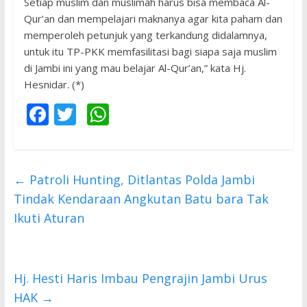
Setiap muslim dan muslimah harus bisa membaca Al-
Qur’an dan mempelajari maknanya agar kita paham dan
memperoleh petunjuk yang terkandung didalamnya,
untuk itu TP-PKK memfasilitasi bagi siapa saja muslim
di Jambi ini yang mau belajar Al-Qur’an,” kata Hj.
Hesnidar. (*)
F
T
W
ac
w
h
e
itt
at
b
er
s
←
Patroli Hunting, Ditlantas Polda Jambi
o
A
Tindak Kendaraan Angkutan Batu bara Tak
o
p
Ikuti Aturan
k
p
Hj. Hesti Haris Imbau Pengrajin Jambi Urus
HAK
→