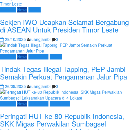
Nasional
News
Umum
Sekjen IWO Ucapkan Selamat Bergabung
di ASEAN Untuk Presiden Timor Leste
29/10/2025
ruangjambi
0
Nasional
News
SKK Migas
Umum
Tindak Tegas Illegal Tapping, PEP Jambi
Semakin Perkuat Pengamanan Jalur Pipa
26/09/2025
ruangjambi
0
Nasional
News
SKK Migas
Terpopuler
Peringati HUT ke-80 Republik Indonesia,
SKK Migas Perwakilan Sumbagsel