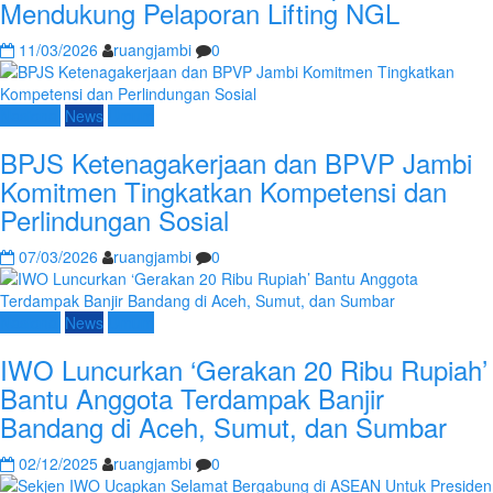
Mendukung Pelaporan Lifting NGL
11/03/2026
ruangjambi
0
Nasional
News
Umum
BPJS Ketenagakerjaan dan BPVP Jambi
Komitmen Tingkatkan Kompetensi dan
Perlindungan Sosial
07/03/2026
ruangjambi
0
Nasional
News
Umum
IWO Luncurkan ‘Gerakan 20 Ribu Rupiah’
Bantu Anggota Terdampak Banjir
Bandang di Aceh, Sumut, dan Sumbar
02/12/2025
ruangjambi
0