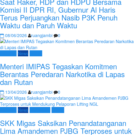
Saat Raker, RDP dan RDPU Bersama
Komisi II DPR RI, Gubernur Al Haris
Terus Perjuangkan Nasib P3K Penuh
Waktu dan Paruh Waktu
08/06/2026
ruangjambi
0
Nasional
News
Umum
Menteri IMIPAS Tegaskan Komitmen
Berantas Peredaran Narkotika di Lapas
dan Rutan
13/04/2026
ruangjambi
0
Nasional
News
SKK Migas
Umum
SKK Migas Saksikan Penandatanganan
Lima Amandemen PJBG Terproses untuk