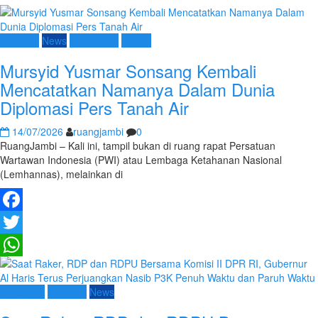
Nasional
News
Terpopuler
Umum
Mursyid Yusmar Sonsang Kembali
Mencatatkan Namanya Dalam Dunia
Diplomasi Pers Tanah Air
14/07/2026
ruangjambi
0
RuangJambi – Kali ini, tampil bukan di ruang rapat Persatuan
Wartawan Indonesia (PWI) atau Lembaga Ketahanan Nasional
(Lemhannas), melainkan di
Facebook
Twitter
WhatsApp
Advetorial
Nasional
News