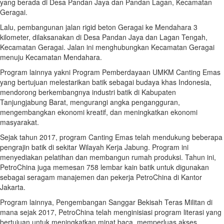
yang berada di Desa Pandan Jaya dan Pandan Lagan, Kecamatan
Geragai.
Lalu, pembangunan jalan rigid beton Geragai ke Mendahara 3
kilometer, dilaksanakan di Desa Pandan Jaya dan Lagan Tengah,
Kecamatan Geragai. Jalan ini menghubungkan Kecamatan Geragai
menuju Kecamatan Mendahara.
Program lainnya yakni Program Pemberdayaan UMKM Canting Emas
yang bertujuan melestarikan batik sebagai budaya khas Indonesia,
mendorong berkembangnya industri batik di Kabupaten
Tanjungjabung Barat, mengurangi angka pengangguran,
mengembangkan ekonomi kreatif, dan meningkatkan ekonomi
masyarakat.
Sejak tahun 2017, program Canting Emas telah mendukung beberapa
pengrajin batik di sekitar Wilayah Kerja Jabung. Program ini
menyediakan pelatihan dan membangun rumah produksi. Tahun ini,
PetroChina juga memesan 758 lembar kain batik untuk digunakan
sebagai seragam manajemen dan pekerja PetroChina di Kantor
Jakarta.
Program lainnya, Pengembangan Sanggar Bekisah Teras Militan di
mana sejak 2017, PetroChina telah menginisiasi program literasi yang
bertujuan untuk meningkatkan minat baca, memperluas akses