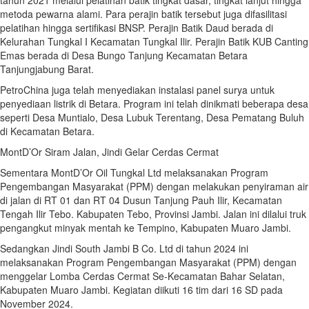
tahun 2021 melalui pelatihan batik tingkat dasar, tingkat lanjut hingga
metoda pewarna alami. Para perajin batik tersebut juga difasilitasi
pelatihan hingga sertifikasi BNSP. Perajin Batik Daud berada di
Kelurahan Tungkal I Kecamatan Tungkal Ilir. Perajin Batik KUB Canting
Emas berada di Desa Bungo Tanjung Kecamatan Betara
Tanjungjabung Barat.
PetroChina juga telah menyediakan instalasi panel surya untuk
penyediaan listrik di Betara. Program ini telah dinikmati beberapa desa
seperti Desa Muntialo, Desa Lubuk Terentang, Desa Pematang Buluh
di Kecamatan Betara.
MontD’Or Siram Jalan, Jindi Gelar Cerdas Cermat
Sementara MontD’Or Oil Tungkal Ltd melaksanakan Program
Pengembangan Masyarakat (PPM) dengan melakukan penyiraman air
di jalan di RT 01 dan RT 04 Dusun Tanjung Pauh Ilir, Kecamatan
Tengah Ilir Tebo. Kabupaten Tebo, Provinsi Jambi. Jalan ini dilalui truk
pengangkut minyak mentah ke Tempino, Kabupaten Muaro Jambi.
Sedangkan Jindi South Jambi B Co. Ltd di tahun 2024 ini
melaksanakan Program Pengembangan Masyarakat (PPM) dengan
menggelar Lomba Cerdas Cermat Se-Kecamatan Bahar Selatan,
Kabupaten Muaro Jambi. Kegiatan diikuti 16 tim dari 16 SD pada
November 2024.