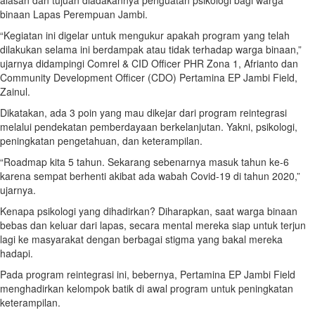
alasan dan tujuan diadakannya penguatan psikologi bagi warga
binaan Lapas Perempuan Jambi.
“Kegiatan ini digelar untuk mengukur apakah program yang telah
dilakukan selama ini berdampak atau tidak terhadap warga binaan,”
ujarnya didampingi Comrel & CID Officer PHR Zona 1, Afrianto dan
Community Development Officer (CDO) Pertamina EP Jambi Field,
Zainul.
Dikatakan, ada 3 poin yang mau dikejar dari program reintegrasi
melalui pendekatan pemberdayaan berkelanjutan. Yakni, psikologi,
peningkatan pengetahuan, dan keterampilan.
“Roadmap kita 5 tahun. Sekarang sebenarnya masuk tahun ke-6
karena sempat berhenti akibat ada wabah Covid-19 di tahun 2020,”
ujarnya.
Kenapa psikologi yang dihadirkan? Diharapkan, saat warga binaan
bebas dan keluar dari lapas, secara mental mereka siap untuk terjun
lagi ke masyarakat dengan berbagai stigma yang bakal mereka
hadapi.
Pada program reintegrasi ini, bebernya, Pertamina EP Jambi Field
menghadirkan kelompok batik di awal program untuk peningkatan
keterampilan.