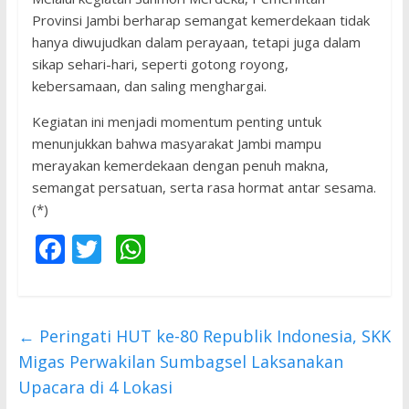
Provinsi Jambi berharap semangat kemerdekaan tidak
hanya diwujudkan dalam perayaan, tetapi juga dalam
sikap sehari-hari, seperti gotong royong,
kebersamaan, dan saling menghargai.
Kegiatan ini menjadi momentum penting untuk
menunjukkan bahwa masyarakat Jambi mampu
merayakan kemerdekaan dengan penuh makna,
semangat persatuan, serta rasa hormat antar sesama.
(*)
F
T
W
ac
w
h
e
itt
at
b
er
s
←
Peringati HUT ke-80 Republik Indonesia, SKK
o
A
Migas Perwakilan Sumbagsel Laksanakan
o
p
Upacara di 4 Lokasi