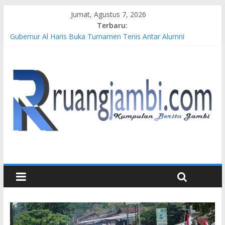
Jumat, Agustus 7, 2026
Terbaru:
Gubernur Al Haris Buka Turnamen Tenis Antar Alumni
Perguruan Tinggi ke-16 se-Indonesia di UNJA
Pertamina EP Jambi Imbau Masyarakat Tidak Beraktivitas di
Atas Jalur Pipa Migas Demi Keselamatan Bersama
Kasus Brigadir EWS: 4 Anggota Polisi Tersangka Resmi
Didampingi Pengacara Chris Januardi
Hj. Hesti Haris Dorong Lahirnya Wirausaha Muda Melalui
Pelatihan Batik Kontemporer PKW
Siap Dukung Kegiatan Hulu Migas, Kapolda Jambi Kunjungi
FSO 115