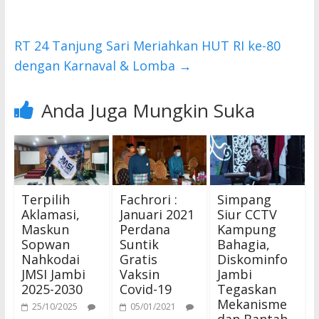
k
p
RT 24 Tanjung Sari Meriahkan HUT RI ke-80
dengan Karnaval & Lomba
→
Anda Juga Mungkin Suka
Terpilih
Fachrori :
Simpang
Aklamasi,
Januari 2021
Siur CCTV
Maskun
Perdana
Kampung
Sopwan
Suntik
Bahagia,
Nahkodai
Gratis
Diskominfo
JMSI Jambi
Vaksin
Jambi
2025-2030
Covid-19
Tegaskan
Mekanisme
25/10/2025
05/01/2021