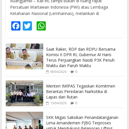
RuangJambi – Kali ini, tampil bukan di ruang rapat
Persatuan Wartawan Indonesia (PWI) atau Lembaga
Ketahanan Nasional (Lemhannas), melainkan di
F
T
W
ac
w
h
e
itt
at
Saat Raker, RDP dan RDPU Bersama
b
er
s
Komisi II DPR RI, Gubernur Al Haris
o
A
Terus Perjuangkan Nasib P3K Penuh
Waktu dan Paruh Waktu
o
p
0
08/06/2026
k
p
Menteri IMIPAS Tegaskan Komitmen
Berantas Peredaran Narkotika di
Lapas dan Rutan
0
13/04/2026
SKK Migas Saksikan Penandatanganan
Lima Amandemen PJBG Terproses
untuk Mendukung Pelaporan Lifting