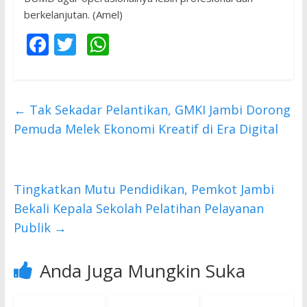
berkelanjutan. (Amel)
F
T
W
ac
w
h
e
itt
at
b
er
s
←
Tak Sekadar Pelantikan, GMKI Jambi Dorong
o
A
Pemuda Melek Ekonomi Kreatif di Era Digital
o
p
k
p
Tingkatkan Mutu Pendidikan, Pemkot Jambi
Bekali Kepala Sekolah Pelatihan Pelayanan
Publik
→
Anda Juga Mungkin Suka