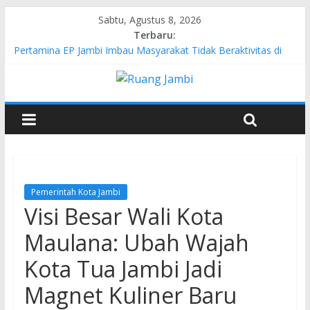
Sabtu, Agustus 8, 2026
Terbaru:
Pertamina EP Jambi Imbau Masyarakat Tidak Beraktivitas di
Atas Jalur Pipa Migas Demi Keselamatan Bersama
Kasus Brigadir EWS: 4 Anggota Polisi Tersangka Resmi
Didampingi Pengacara Chris Januardi
Hj. Hesti Haris Dorong Lahirnya Wirausaha Muda Melalui
Pelatihan Batik Kontemporer PKW
Siap Dukung Kegiatan Hulu Migas, Kapolda Jambi Kunjungi
FSO 115
Gubernur Al Haris Buka Turnamen Tenis Antar Alumni
Perguruan Tinggi ke-16 se-Indonesia di UNJA
Pemerintah Kota Jambi
Visi Besar Wali Kota
Maulana: Ubah Wajah
Kota Tua Jambi Jadi
Magnet Kuliner Baru