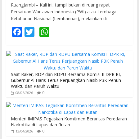
RuangJambi – Kali ini, tampil bukan di ruang rapat
Persatuan Wartawan Indonesia (PWI) atau Lembaga
Ketahanan Nasional (Lemhannas), melainkan di
F
T
W
ac
w
h
e
itt
at
b
er
s
o
A
Saat Raker, RDP dan RDPU Bersama Komisi II DPR RI,
o
p
Gubernur Al Haris Terus Perjuangkan Nasib P3K Penuh
Waktu dan Paruh Waktu
k
p
0
08/06/2026
Menteri IMIPAS Tegaskan Komitmen Berantas Peredaran
Narkotika di Lapas dan Rutan
0
13/04/2026