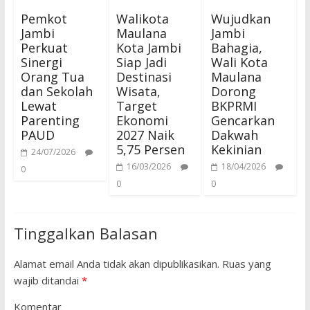
Pemkot
Walikota
Wujudkan
Jambi
Maulana
Jambi
Perkuat
Kota Jambi
Bahagia,
Sinergi
Siap Jadi
Wali Kota
Orang Tua
Destinasi
Maulana
dan Sekolah
Wisata,
Dorong
Lewat
Target
BKPRMI
Parenting
Ekonomi
Gencarkan
PAUD
2027 Naik
Dakwah
5,75 Persen
Kekinian
24/07/2026
16/03/2026
18/04/2026
0
0
0
Tinggalkan Balasan
Alamat email Anda tidak akan dipublikasikan.
Ruas yang
wajib ditandai
*
Komentar