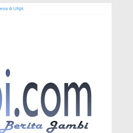
esia di UNJA
emi Keselamatan Bersama
nuardi
r PKW