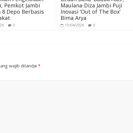
, Pemkot Jambi
Maulana-Diza Jambi Puji
 8 Depo Berbasis
Inovasi ‘Out of The Box’
akat
Bima Arya
026
0
15/04/2026
0
ang wajib ditandai
*