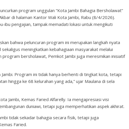
uncurkan program unggulan “Kota Jambi Bahagia Bersholawat”
Akbar di halaman Kantor Wali Kota Jambi, Rabu (8/4/2026).
bu-ibu pengajian, tampak memadati lokasi untuk mengikuti
elaskan bahwa peluncuran program ini merupakan langkah nyata
al sekaligus meningkatkan kebahagiaan masyarakat melalui
an program bersholawat, Pemkot Jambi juga meresmikan inisiatif
Jambi. Program ini tidak hanya berhenti di tingkat kota, tetapi
atan hingga ke 68 kelurahan yang ada,” ujar Maulana di sela
a Jambi, Kemas Faried Alfarelly. Ia mengapresiasi visi
embangunan duniawi, tetapi juga memperhatikan aspek akhirat.
bi tidak sekadar bahagia secara fisik, tetapi juga
Kemas Faried.