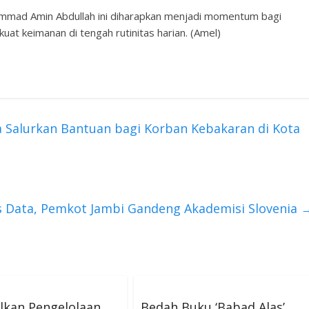
mad Amin Abdullah ini diharapkan menjadi momentum bagi
at keimanan di tengah rutinitas harian. (Amel)
 Salurkan Bantuan bagi Korban Kebakaran di Kota
s Data, Pemkot Jambi Gandeng Akademisi Slovenia
lkan Pengelolaan
Bedah Buku ‘Babad Alas’,