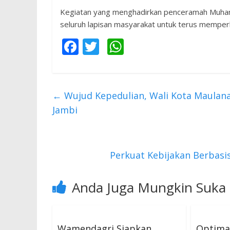
Kegiatan yang menghadirkan penceramah Muham
seluruh lapisan masyarakat untuk terus memperku
F
T
W
ac
w
h
e
itt
at
b
er
s
←
Wujud Kepedulian, Wali Kota Maulana
o
A
Jambi
o
p
k
p
Perkuat Kebijakan Berbasi
Anda Juga Mungkin Suka
Wamendagri Siapkan
Optima