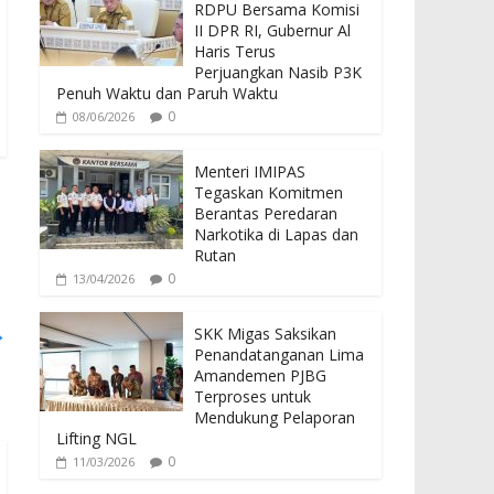
b
er
s
RDPU Bersama Komisi
o
A
II DPR RI, Gubernur Al
Haris Terus
o
p
Perjuangkan Nasib P3K
Penuh Waktu dan Paruh Waktu
k
p
0
08/06/2026
Menteri IMIPAS
Tegaskan Komitmen
Berantas Peredaran
Narkotika di Lapas dan
Rutan
0
13/04/2026
→
SKK Migas Saksikan
Penandatanganan Lima
Amandemen PJBG
Terproses untuk
Mendukung Pelaporan
Lifting NGL
0
11/03/2026