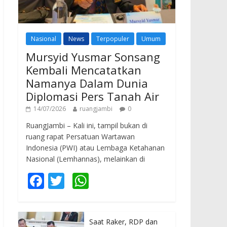
Nasional
News
Terpopuler
Umum
Mursyid Yusmar Sonsang
Kembali Mencatatkan
Namanya Dalam Dunia
Diplomasi Pers Tanah Air
14/07/2026
ruangjambi
0
RuangJambi – Kali ini, tampil bukan di
ruang rapat Persatuan Wartawan
Indonesia (PWI) atau Lembaga Ketahanan
Nasional (Lemhannas), melainkan di
F
T
W
ac
w
h
e
itt
at
Saat Raker, RDP dan