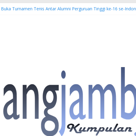
s Buka Turnamen Tenis Antar Alumni Perguruan Tinggi ke-16 se-Indon
bi Imbau Masyarakat Tidak Beraktivitas di Atas Jalur Pipa Migas D
WS: 4 Anggota Polisi Tersangka Resmi Didampingi Pengacara Chris Ja
Dorong Lahirnya Wirausaha Muda Melalui Pelatihan Batik Kontempore
atan Hulu Migas, Kapolda Jambi Kunjungi FSO 115