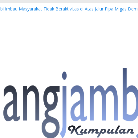
bi Imbau Masyarakat Tidak Beraktivitas di Atas Jalur Pipa Migas D
S: 4 Anggota Polisi Tersangka Resmi Didampingi Pengacara Chris Jan
Dorong Lahirnya Wirausaha Muda Melalui Pelatihan Batik Kontempore
atan Hulu Migas, Kapolda Jambi Kunjungi FSO 115
 Buka Turnamen Tenis Antar Alumni Perguruan Tinggi ke-16 se-Indon