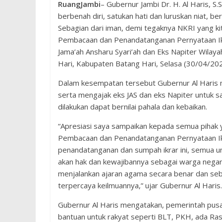
RuangJambi
– Gubernur Jambi Dr. H. Al Haris, S
berbenah diri, satukan hati dan luruskan niat,
Sebagian dari iman, demi tegaknya NKRI yang ki
Pembacaan dan Penandatanganan Pernyataan Ikrar
Jama’ah Ansharu Syari’ah dan Eks Napiter Wilay
Hari, Kabupaten Batang Hari, Selasa (30/04/202
Dalam kesempatan tersebut Gubernur Al Haris 
serta mengajak eks JAS dan eks Napiter untuk sa
dilakukan dapat bernilai pahala dan kebaikan.
“Apresiasi saya sampaikan kepada semua pihak 
Pembacaan dan Penandatanganan Pernyataan Ikr
penandatanganan dan sumpah ikrar ini, semua u
akan hak dan kewajibannya sebagai warga nega
menjalankan ajaran agama secara benar dan se
terpercaya keilmuannya,” ujar Gubernur Al Haris.
Gubernur Al Haris mengatakan, pemerintah pus
bantuan untuk rakyat seperti BLT, PKH, ada Rask