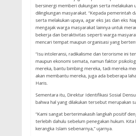
bersinergi memberi dukungan serta melakukan up
dilingkungan masyarakat. “Kepada pemerintah d
serta melakukan upaya, agar eks Jas dan eks Na
mengajak warga masyarakat lainnya untuk meran
bekerja dan beraktivitas seperti warga masyar
mencari tempat maupun organisasi yang berten
“Isu intoleransi, radikalisme dan terorisme ini t
maupun ekonomi semata, namun faktor psikologi
mereka, bantu bimbing mereka, tadi mereka me
akan membantu mereka, juga ada beberapa lahan 
Haris.
Sementara itu, Direktur Identifikasi Sosial Dens
bahwa hal yang dilakukan tersebut merupakan sal
“Kami sangat berterimakasih langkah positif den
terlebih dahulu sebelum penegakan hukum. Kita 
kerangka Islam sebenarnya,” ujarnya.