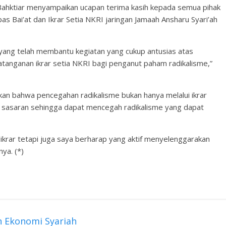
Bahktiar menyampaikan ucapan terima kasih kepada semua pihak
pas Bai’at dan Ikrar Setia NKRI jaringan Jamaah Ansharu Syari’ah
 yang telah membantu kegiatan yang cukup antusias atas
anganan ikrar setia NKRI bagi penganut paham radikalisme,”
skan bahwa pencegahan radikalisme bukan hanya melalui ikrar
at sasaran sehingga dapat mencegah radikalisme yang dapat
 ikrar tetapi juga saya berharap yang aktif menyelenggarakan
nya. (*)
 Ekonomi Syariah