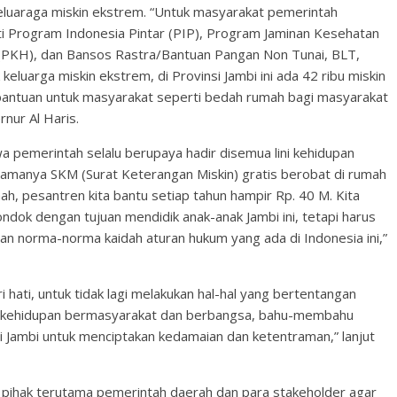
u keluaraga miskin ekstrem. “Untuk masyarakat pemerintah
ti Program Indonesia Pintar (PIP), Program Jaminan Kesehatan
 (PKH), dan Bansos Rastra/Bantuan Pangan Non Tunai, BLT,
keluarga miskin ekstrem, di Provinsi Jambi ini ada 42 ribu miskin
 bantuan untuk masyarakat seperti bedah rumah bagi masyarakat
rnur Al Haris.
a pemerintah selalu berupaya hadir disemua lini kehidupan
namanya SKM (Surat Keterangan Miskin) gratis berobat di rumah
h, pesantren kita bantu setiap tahun hampir Rp. 40 M. Kita
k dengan tujuan mendidik anak-anak Jambi ini, tetapi harus
an norma-norma kaidah aturan hukum yang ada di Indonesia ini,”
ri hati, untuk tidak lagi melakukan hal-hal yang bertentangan
 kehidupan bermasyarakat dan berbangsa, bahu-membahu
Jambi untuk menciptakan kedamaian dan ketentraman,” lanjut
pihak terutama pemerintah daerah dan para stakeholder agar