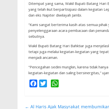
Ditempat yang sama, Wakil Bupati Batang Hari 
yang telah ikut berpartisipasi dalam kegiatan Le
dan eks Napiter diwilayah Jambi.
“Kami sangat berterima kasih atas semua pihak
penyelenggaraan acara pembacaan dan penandat
sebutnya.
Wakil Bupati Batang Hari Bahktiar juga menjela
tetapi juga melalui kegiatan-kegiatan yang tep
menjadi ancaman.
“Pencegahan sedini mungkin, karena tidak hanya
kegiatan-kegiatan dan saling bersinergitas,” ujar
F
T
W
ac
w
h
e
itt
at
b
er
s
←
Al Haris Ajak Masyrakat membumikan