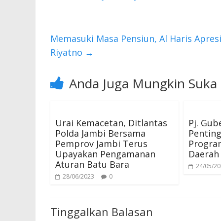
o
A
o
p
k
p
Memasuki Masa Pensiun, Al Haris Apresi
Riyatno
→
Anda Juga Mungkin Suka
Urai Kemacetan, Ditlantas
Pj. Gub
Polda Jambi Bersama
Penting
Pemprov Jambi Terus
Progra
Upayakan Pengamanan
Daerah
Aturan Batu Bara
24/05/2
28/06/2023
0
Tinggalkan Balasan