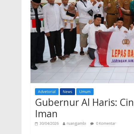
Advetorial
News
Umum
Gubernur Al Haris: Ci
Iman
30/04/2026
ruangjambi
0 Komentar