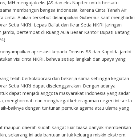
.Sos, MH mengajak eks JAS dan eks Napiter untuk bersatu
 bersama membangun bangsa Indonesia, karena Cinta Tanah Air
ta cintai. Ajakan tersebut disampaikan Gubernur saat menghadiri
 Setia NKRI, Lepas Bai’at dan Ikrar Setia NKRI Jaringan
ah Jambi, bertempat di Ruang Aula Besar Kantor Bupati Batang
4).
menyampaikan apresiasi kepada Densus 88 dan Kapolda jambi
tukan visi cinta NKRI, bahwa setiap langkah dan upaya yang
yang telah berkolaborasi dan bekerja sama sehingga kegiatan
ar Setia NKRI dapat diselenggarakan. Dengan adanya
ntuk dapat menjadi anggota masyarakat Indonesia yang sadar
ra, menghormati dan menghargai keberagaman negeri ini serta
baik-baiknya dengan tuntunan pemuka agama atau ulama yang
at maupun daerah sudah sangat luar biasa banyak memberikan
in, sekarang ini ada bantuan untuk keluarga miskin ekstrem,