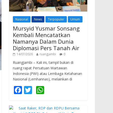
Nasional
News
Terpopuler
Umum
Mursyid Yusmar Sonsang
Kembali Mencatatkan
Namanya Dalam Dunia
Diplomasi Pers Tanah Air
14/07/2026
ruangjambi
0
RuangJambi – Kali ini, tampil bukan di
ruang rapat Persatuan Wartawan
Indonesia (PWI) atau Lembaga Ketahanan
Nasional (Lemhannas), melainkan di
F
T
W
ac
w
h
e
itt
at