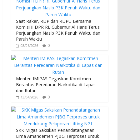
b
er
s
o
A
o
p
Saat Raker, RDP dan RDPU Bersama
Komisi II DPR RI, Gubernur Al Haris Terus
k
p
Perjuangkan Nasib P3K Penuh Waktu dan
Paruh Waktu
0
08/06/2026
Menteri IMIPAS Tegaskan Komitmen
Berantas Peredaran Narkotika di Lapas
dan Rutan
0
13/04/2026
SKK Migas Saksikan Penandatanganan
Lima Amandemen PJBG Terproses untuk