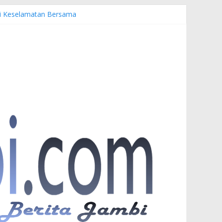
emi Keselamatan Bersama
uardi
r PKW
esia di UNJA