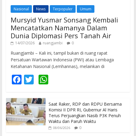
Nasional
News
Terpopuler
Umum
Mursyid Yusmar Sonsang Kembali
Mencatatkan Namanya Dalam
Dunia Diplomasi Pers Tanah Air
14/07/2026
ruangjambi
0
RuangJambi – Kali ini, tampil bukan di ruang rapat
Persatuan Wartawan Indonesia (PWI) atau Lembaga
Ketahanan Nasional (Lemhannas), melainkan di
F
T
W
ac
w
h
e
itt
at
Saat Raker, RDP dan RDPU Bersama
b
er
s
Komisi II DPR RI, Gubernur Al Haris
o
A
Terus Perjuangkan Nasib P3K Penuh
Waktu dan Paruh Waktu
o
p
0
08/06/2026