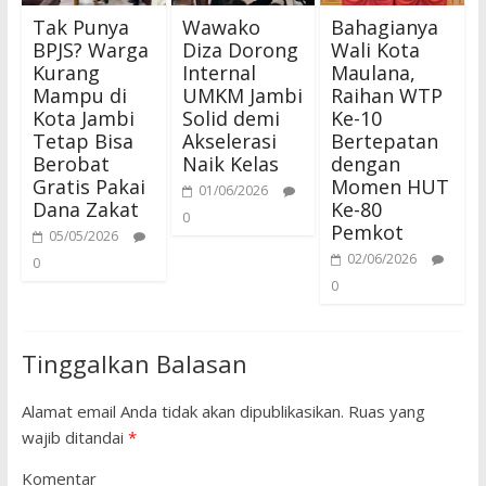
Tak Punya
Wawako
Bahagianya
BPJS? Warga
Diza Dorong
Wali Kota
Kurang
Internal
Maulana,
Mampu di
UMKM Jambi
Raihan WTP
Kota Jambi
Solid demi
Ke-10
Tetap Bisa
Akselerasi
Bertepatan
Berobat
Naik Kelas
dengan
Gratis Pakai
Momen HUT
01/06/2026
Dana Zakat
Ke-80
0
Pemkot
05/05/2026
02/06/2026
0
0
Tinggalkan Balasan
Alamat email Anda tidak akan dipublikasikan.
Ruas yang
wajib ditandai
*
Komentar