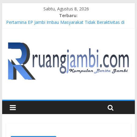
Sabtu, Agustus 8, 2026
Terbaru:
Pertamina EP Jambi Imbau Masyarakat Tidak Beraktivitas di
Atas Jalur Pipa Migas Demi Keselamatan Bersama
Kasus Brigadir EWS: 4 Anggota Polisi Tersangka Resmi
Didampingi Pengacara Chris Januardi
Hj. Hesti Haris Dorong Lahirnya Wirausaha Muda Melalui
Pelatihan Batik Kontemporer PKW
Siap Dukung Kegiatan Hulu Migas, Kapolda Jambi Kunjungi
FSO 115
Gubernur Al Haris Buka Turnamen Tenis Antar Alumni
Perguruan Tinggi ke-16 se-Indonesia di UNJA