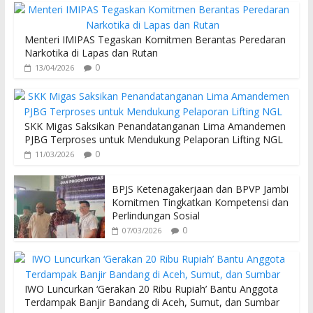
k
p
Menteri IMIPAS Tegaskan Komitmen Berantas Peredaran
Narkotika di Lapas dan Rutan
0
13/04/2026
SKK Migas Saksikan Penandatanganan Lima Amandemen
PJBG Terproses untuk Mendukung Pelaporan Lifting NGL
0
11/03/2026
BPJS Ketenagakerjaan dan BPVP Jambi
Komitmen Tingkatkan Kompetensi dan
Perlindungan Sosial
0
07/03/2026
IWO Luncurkan ‘Gerakan 20 Ribu Rupiah’ Bantu Anggota
Terdampak Banjir Bandang di Aceh, Sumut, dan Sumbar