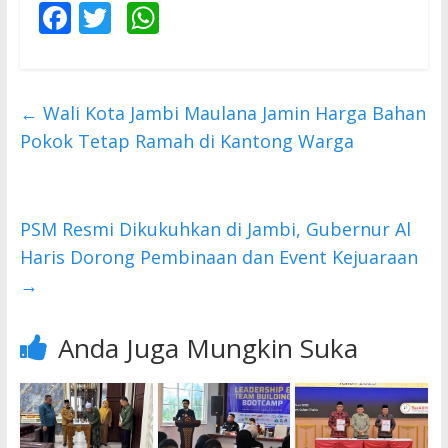
F
T
W
ac
w
h
e
itt
at
b
er
s
←
​Wali Kota Jambi Maulana Jamin Harga Bahan
o
A
Pokok Tetap Ramah di Kantong Warga
o
p
k
p
PSM Resmi Dikukuhkan di Jambi, Gubernur Al
Haris Dorong Pembinaan dan Event Kejuaraan
→
Anda Juga Mungkin Suka