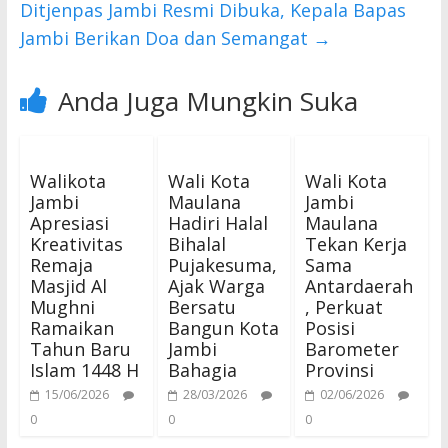
Ditjenpas Jambi Resmi Dibuka, Kepala Bapas
Jambi Berikan Doa dan Semangat
→
Anda Juga Mungkin Suka
Walikota
Wali Kota
Wali Kota
Jambi
Maulana
Jambi
Apresiasi
Hadiri Halal
Maulana
Kreativitas
Bihalal
Tekan Kerja
Remaja
Pujakesuma,
Sama
Masjid Al
Ajak Warga
Antardaerah
Mughni
Bersatu
, Perkuat
Ramaikan
Bangun Kota
Posisi
Tahun Baru
Jambi
Barometer
Islam 1448 H
Bahagia
Provinsi
15/06/2026
28/03/2026
02/06/2026
0
0
0