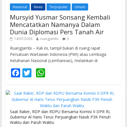
Nasional
News
Terpopuler
Umum
Mursyid Yusmar Sonsang Kembali
Mencatatkan Namanya Dalam
Dunia Diplomasi Pers Tanah Air
14/07/2026
ruangjambi
0
RuangJambi – Kali ini, tampil bukan di ruang rapat
Persatuan Wartawan Indonesia (PWI) atau Lembaga
Ketahanan Nasional (Lemhannas), melainkan di
F
T
W
ac
w
h
e
itt
at
b
er
s
o
A
Saat Raker, RDP dan RDPU Bersama Komisi II DPR RI,
o
p
Gubernur Al Haris Terus Perjuangkan Nasib P3K Penuh
Waktu dan Paruh Waktu