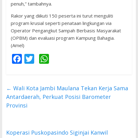
penuh,” tambahnya.
​Rakor yang diikuti 150 peserta ini turut menguliti
program krusial seperti penataan lingkungan via
Operator Pengangkut Sampah Berbasis Masyarakat
(OPBM) dan evaluasi program Kampung Bahagia.
(Amel)
F
T
W
ac
w
h
e
itt
at
b
er
s
←
Wali Kota Jambi Maulana Tekan Kerja Sama
o
A
Antardaerah, Perkuat Posisi Barometer
o
p
Provinsi
k
p
Koperasi Puskopasindo Siginjai Kanwil