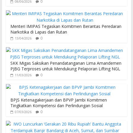
k
p
0
08/06/2026
Menteri IMIPAS Tegaskan Komitmen Berantas Peredaran
Narkotika di Lapas dan Rutan
0
13/04/2026
SKK Migas Saksikan Penandatanganan Lima Amandemen
PJBG Terproses untuk Mendukung Pelaporan Lifting NGL
0
11/03/2026
BPJS Ketenagakerjaan dan BPVP Jambi Komitmen
Tingkatkan Kompetensi dan Perlindungan Sosial
0
07/03/2026