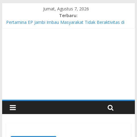
Jumat, Agustus 7, 2026
Terbaru:
Pertamina EP Jambi Imbau Masyarakat Tidak Beraktivitas di
Atas Jalur Pipa Migas Demi Keselamatan Bersama
Kasus Brigadir EWS: 4 Anggota Polisi Tersangka Resmi
Didampingi Pengacara Chris Januardi
Hj. Hesti Haris Dorong Lahirnya Wirausaha Muda Melalui
Pelatihan Batik Kontemporer PKW
Siap Dukung Kegiatan Hulu Migas, Kapolda Jambi Kunjungi
FSO 115
Gubernur Al Haris Buka Turnamen Tenis Antar Alumni
Perguruan Tinggi ke-16 se-Indonesia di UNJA