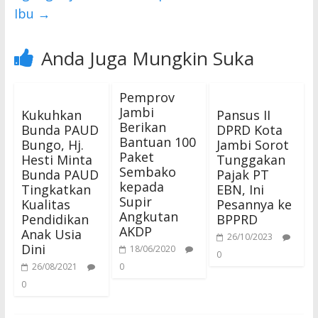
Ibu
→
Anda Juga Mungkin Suka
Pemprov
Jambi
Kukuhkan
Pansus II
Berikan
Bunda PAUD
DPRD Kota
Bantuan 100
Bungo, Hj.
Jambi Sorot
Paket
Hesti Minta
Tunggakan
Sembako
Bunda PAUD
Pajak PT
kepada
Tingkatkan
EBN, Ini
Supir
Kualitas
Pesannya ke
Angkutan
Pendidikan
BPPRD
AKDP
Anak Usia
26/10/2023
Dini
18/06/2020
0
26/08/2021
0
0