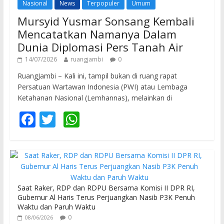
Nasional
News
Terpopuler
Umum
Mursyid Yusmar Sonsang Kembali
Mencatatkan Namanya Dalam
Dunia Diplomasi Pers Tanah Air
14/07/2026
ruangjambi
0
RuangJambi – Kali ini, tampil bukan di ruang rapat
Persatuan Wartawan Indonesia (PWI) atau Lembaga
Ketahanan Nasional (Lemhannas), melainkan di
F
T
W
ac
w
h
e
itt
at
b
er
s
o
A
Saat Raker, RDP dan RDPU Bersama Komisi II DPR RI,
o
p
Gubernur Al Haris Terus Perjuangkan Nasib P3K Penuh
Waktu dan Paruh Waktu
k
p
0
08/06/2026