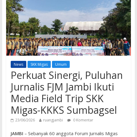
News
SKK Migas
Umum
Perkuat Sinergi, Puluhan
Jurnalis FJM Jambi Ikuti
Media Field Trip SKK
Migas-KKKS Sumbagsel
23/06/2026
ruangjambi
0 Komentar
JAMBI
– Sebanyak 60 anggota Forum Jurnalis Migas