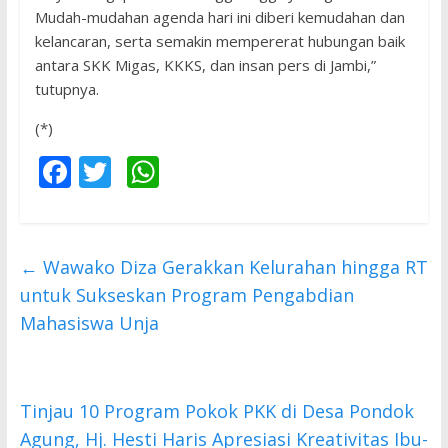
Mudah-mudahan agenda hari ini diberi kemudahan dan
kelancaran, serta semakin mempererat hubungan baik
antara SKK Migas, KKKS, dan insan pers di Jambi,”
tutupnya.
(*)
F
T
W
ac
w
h
e
itt
at
b
er
s
←
Wawako Diza Gerakkan Kelurahan hingga RT
o
A
untuk Sukseskan Program Pengabdian
o
p
Mahasiswa Unja
k
p
Tinjau 10 Program Pokok PKK di Desa Pondok
Agung, Hj. Hesti Haris Apresiasi Kreativitas Ibu-