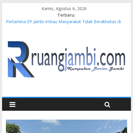
Kamis, Agustus 6, 2026
Terbaru:
Pertamina EP Jambi Imbau Masyarakat Tidak Beraktivitas di
Atas Jalur Pipa Migas Demi Keselamatan Bersama
Kasus Brigadir EWS: 4 Anggota Polisi Tersangka Resmi
Didampingi Pengacara Chris Januardi
Hj. Hesti Haris Dorong Lahirnya Wirausaha Muda Melalui
Pelatihan Batik Kontemporer PKW
Siap Dukung Kegiatan Hulu Migas, Kapolda Jambi Kunjungi
FSO 115
Gubernur Al Haris Buka Turnamen Tenis Antar Alumni
Perguruan Tinggi ke-16 se-Indonesia di UNJA