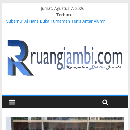
Jumat, Agustus 7, 2026
Terbaru:
Gubernur Al Haris Buka Turnamen Tenis Antar Alumni
Perguruan Tinggi ke-16 se-Indonesia di UNJA
Pertamina EP Jambi Imbau Masyarakat Tidak Beraktivitas di
Atas Jalur Pipa Migas Demi Keselamatan Bersama
Kasus Brigadir EWS: 4 Anggota Polisi Tersangka Resmi
Didampingi Pengacara Chris Januardi
Hj. Hesti Haris Dorong Lahirnya Wirausaha Muda Melalui
Pelatihan Batik Kontemporer PKW
Siap Dukung Kegiatan Hulu Migas, Kapolda Jambi Kunjungi
FSO 115