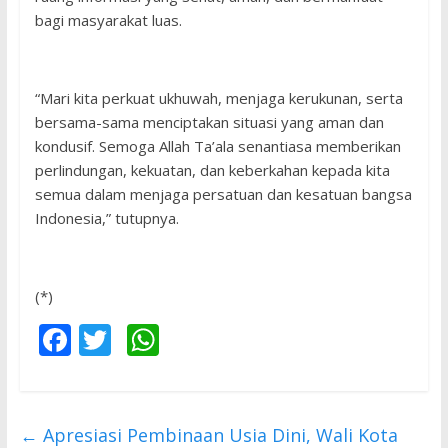
bagi masyarakat luas.
“Mari kita perkuat ukhuwah, menjaga kerukunan, serta
bersama-sama menciptakan situasi yang aman dan
kondusif. Semoga Allah Ta’ala senantiasa memberikan
perlindungan, kekuatan, dan keberkahan kepada kita
semua dalam menjaga persatuan dan kesatuan bangsa
Indonesia,” tutupnya.
(*)
F
T
W
ac
w
h
e
itt
at
b
er
s
←
Apresiasi Pembinaan Usia Dini, Wali Kota