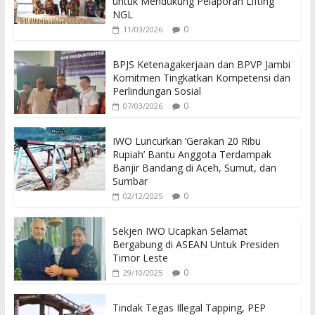
untuk Mendukung Pelaporan Lifting
NGL
0
11/03/2026
BPJS Ketenagakerjaan dan BPVP Jambi
Komitmen Tingkatkan Kompetensi dan
Perlindungan Sosial
0
07/03/2026
IWO Luncurkan ‘Gerakan 20 Ribu
Rupiah’ Bantu Anggota Terdampak
Banjir Bandang di Aceh, Sumut, dan
Sumbar
0
02/12/2025
Sekjen IWO Ucapkan Selamat
Bergabung di ASEAN Untuk Presiden
Timor Leste
0
29/10/2025
Tindak Tegas Illegal Tapping, PEP