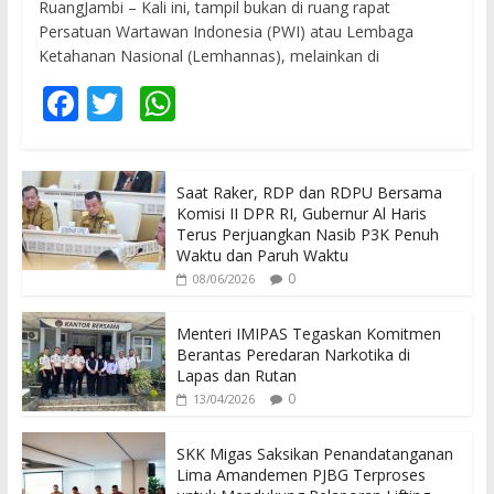
RuangJambi – Kali ini, tampil bukan di ruang rapat
Persatuan Wartawan Indonesia (PWI) atau Lembaga
Ketahanan Nasional (Lemhannas), melainkan di
F
T
W
ac
w
h
e
itt
at
Saat Raker, RDP dan RDPU Bersama
b
er
s
Komisi II DPR RI, Gubernur Al Haris
o
A
Terus Perjuangkan Nasib P3K Penuh
Waktu dan Paruh Waktu
o
p
0
08/06/2026
k
p
Menteri IMIPAS Tegaskan Komitmen
Berantas Peredaran Narkotika di
Lapas dan Rutan
0
13/04/2026
SKK Migas Saksikan Penandatanganan
Lima Amandemen PJBG Terproses