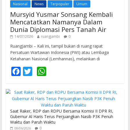
Nasional
News
Terpopuler
Umum
Mursyid Yusmar Sonsang Kembali
Mencatatkan Namanya Dalam
Dunia Diplomasi Pers Tanah Air
14/07/2026
ruangjambi
0
RuangJambi – Kali ini, tampil bukan di ruang rapat
Persatuan Wartawan Indonesia (PWI) atau Lembaga
Ketahanan Nasional (Lemhannas), melainkan di
F
T
W
ac
w
h
e
itt
at
b
er
s
o
A
Saat Raker, RDP dan RDPU Bersama Komisi II DPR RI,
o
p
Gubernur Al Haris Terus Perjuangkan Nasib P3K Penuh
Waktu dan Paruh Waktu
k
p
0
08/06/2026