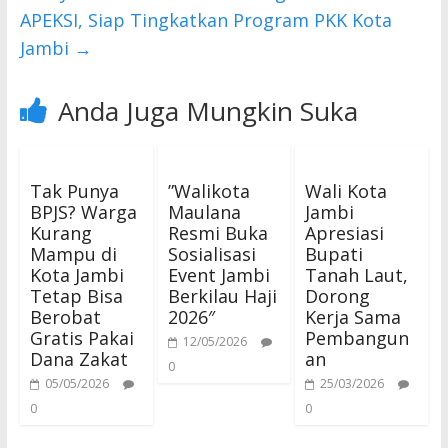
APEKSI, Siap Tingkatkan Program PKK Kota
Jambi
→
Anda Juga Mungkin Suka
Tak Punya
​”Walikota
Wali Kota
BPJS? Warga
Maulana
Jambi
Kurang
Resmi Buka
Apresiasi
Mampu di
Sosialisasi
Bupati
Kota Jambi
Event Jambi
Tanah Laut,
Tetap Bisa
Berkilau Haji
Dorong
Berobat
2026″
Kerja Sama
Gratis Pakai
Pembangun
12/05/2026
Dana Zakat
an
0
05/05/2026
25/03/2026
0
0