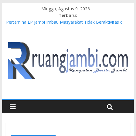
Minggu, Agustus 9, 2026
Terbaru:
Pertamina EP Jambi Imbau Masyarakat Tidak Beraktivitas di
Atas Jalur Pipa Migas Demi Keselamatan Bersama
Kasus Brigadir EWS: 4 Anggota Polisi Tersangka Resmi
Didampingi Pengacara Chris Januardi
Hj. Hesti Haris Dorong Lahirnya Wirausaha Muda Melalui
Pelatihan Batik Kontemporer PKW
Siap Dukung Kegiatan Hulu Migas, Kapolda Jambi Kunjungi
FSO 115
Gubernur Al Haris Buka Turnamen Tenis Antar Alumni
Perguruan Tinggi ke-16 se-Indonesia di UNJA