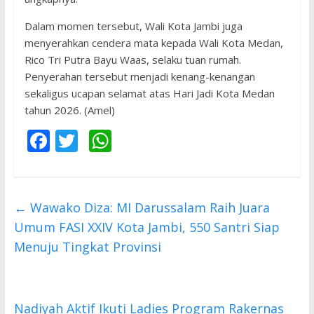
​Dalam momen tersebut, Wali Kota Jambi juga
menyerahkan cendera mata kepada Wali Kota Medan,
Rico Tri Putra Bayu Waas, selaku tuan rumah.
Penyerahan tersebut menjadi kenang-kenangan
sekaligus ucapan selamat atas Hari Jadi Kota Medan
tahun 2026. (Amel)
F
T
W
ac
w
h
e
itt
at
b
er
s
←
Wawako Diza: ​MI Darussalam Raih Juara
o
A
Umum FASI XXIV Kota Jambi, 550 Santri Siap
o
p
Menuju Tingkat Provinsi
k
p
Nadiyah Aktif Ikuti Ladies Program Rakernas