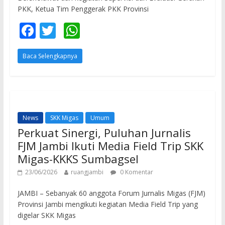
PKK, Ketua Tim Penggerak PKK Provinsi
F
T
W
ac
w
h
Baca Selengkapnya
e
itt
at
b
er
s
o
A
o
p
News
SKK Migas
Umum
k
p
Perkuat Sinergi, Puluhan Jurnalis
FJM Jambi Ikuti Media Field Trip SKK
Migas-KKKS Sumbagsel
23/06/2026
ruangjambi
0 Komentar
JAMBI – Sebanyak 60 anggota Forum Jurnalis Migas (FJM)
Provinsi Jambi mengikuti kegiatan Media Field Trip yang
digelar SKK Migas