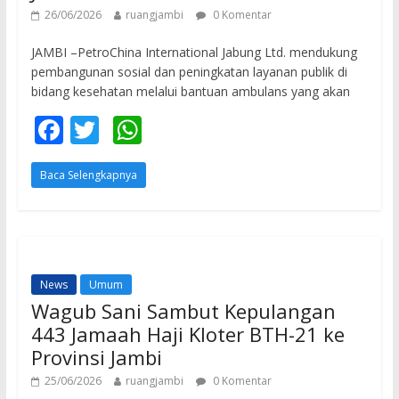
26/06/2026
ruangjambi
0 Komentar
JAMBI –PetroChina International Jabung Ltd. mendukung
pembangunan sosial dan peningkatan layanan publik di
bidang kesehatan melalui bantuan ambulans yang akan
F
T
W
ac
w
h
Baca Selengkapnya
e
itt
at
b
er
s
o
A
o
p
News
Umum
k
p
Wagub Sani Sambut Kepulangan
443 Jamaah Haji Kloter BTH-21 ke
Provinsi Jambi
25/06/2026
ruangjambi
0 Komentar