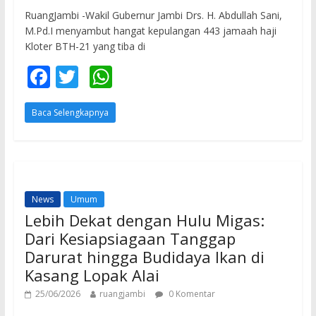
RuangJambi -Wakil Gubernur Jambi Drs. H. Abdullah Sani,
M.Pd.I menyambut hangat kepulangan 443 jamaah haji
Kloter BTH-21 yang tiba di
F
T
W
ac
w
h
Baca Selengkapnya
e
itt
at
b
er
s
o
A
o
p
News
Umum
k
p
Lebih Dekat dengan Hulu Migas:
Dari Kesiapsiagaan Tanggap
Darurat hingga Budidaya Ikan di
Kasang Lopak Alai
25/06/2026
ruangjambi
0 Komentar