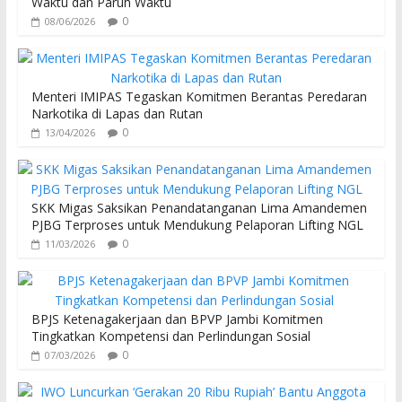
Waktu dan Paruh Waktu
k
p
0
08/06/2026
Menteri IMIPAS Tegaskan Komitmen Berantas Peredaran
Narkotika di Lapas dan Rutan
0
13/04/2026
SKK Migas Saksikan Penandatanganan Lima Amandemen
PJBG Terproses untuk Mendukung Pelaporan Lifting NGL
0
11/03/2026
BPJS Ketenagakerjaan dan BPVP Jambi Komitmen
Tingkatkan Kompetensi dan Perlindungan Sosial
0
07/03/2026