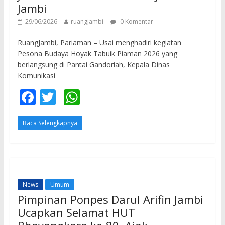
Jambi
29/06/2026
ruangjambi
0 Komentar
RuangJambi, Pariaman – Usai menghadiri kegiatan
Pesona Budaya Hoyak Tabuik Piaman 2026 yang
berlangsung di Pantai Gandoriah, Kepala Dinas
Komunikasi
F
T
W
ac
w
h
Baca Selengkapnya
e
itt
at
b
er
s
o
A
o
p
News
Umum
k
p
Pimpinan Ponpes Darul Arifin Jambi
Ucapkan Selamat HUT