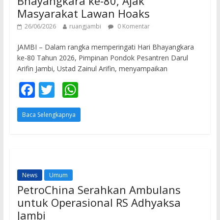
Bhayangkara ke-80, Ajak
Masyarakat Lawan Hoaks
26/06/2026
ruangjambi
0 Komentar
JAMBI – Dalam rangka memperingati Hari Bhayangkara
ke-80 Tahun 2026, Pimpinan Pondok Pesantren Darul
Arifin Jambi, Ustad Zainul Arifin, menyampaikan
F
T
W
ac
w
h
Baca Selengkapnya
e
itt
at
b
er
s
o
A
o
p
News
Umum
k
p
PetroChina Serahkan Ambulans
untuk Operasional RS Adhyaksa
Jambi