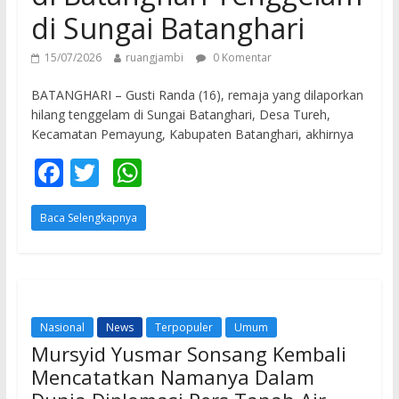
di Sungai Batanghari
15/07/2026
ruangjambi
0 Komentar
BATANGHARI – Gusti Randa (16), remaja yang dilaporkan
hilang tenggelam di Sungai Batanghari, Desa Tureh,
Kecamatan Pemayung, Kabupaten Batanghari, akhirnya
F
T
W
ac
w
h
Baca Selengkapnya
e
itt
at
b
er
s
o
A
o
p
Nasional
News
Terpopuler
Umum
k
p
Mursyid Yusmar Sonsang Kembali
Mencatatkan Namanya Dalam