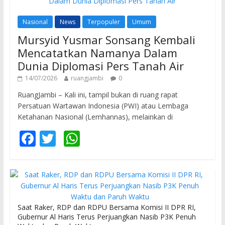
Nasional
News
Terpopuler
Umum
Mursyid Yusmar Sonsang Kembali
Mencatatkan Namanya Dalam
Dunia Diplomasi Pers Tanah Air
14/07/2026
ruangjambi
0
RuangJambi – Kali ini, tampil bukan di ruang rapat
Persatuan Wartawan Indonesia (PWI) atau Lembaga
Ketahanan Nasional (Lemhannas), melainkan di
F
T
W
ac
w
h
e
itt
at
b
er
s
o
A
Saat Raker, RDP dan RDPU Bersama Komisi II DPR RI,
o
p
Gubernur Al Haris Terus Perjuangkan Nasib P3K Penuh