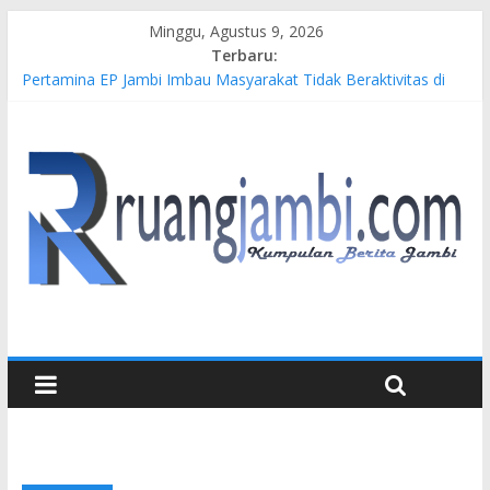
Minggu, Agustus 9, 2026
Terbaru:
Pertamina EP Jambi Imbau Masyarakat Tidak Beraktivitas di
Atas Jalur Pipa Migas Demi Keselamatan Bersama
Kasus Brigadir EWS: 4 Anggota Polisi Tersangka Resmi
Didampingi Pengacara Chris Januardi
Hj. Hesti Haris Dorong Lahirnya Wirausaha Muda Melalui
Pelatihan Batik Kontemporer PKW
Siap Dukung Kegiatan Hulu Migas, Kapolda Jambi Kunjungi
FSO 115
Gubernur Al Haris Buka Turnamen Tenis Antar Alumni
Perguruan Tinggi ke-16 se-Indonesia di UNJA