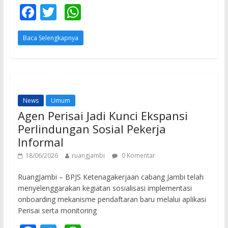
F
T
W
ac
w
h
Baca Selengkapnya
e
itt
at
b
er
s
o
A
o
p
News
Umum
k
p
Agen Perisai Jadi Kunci Ekspansi
Perlindungan Sosial Pekerja
Informal
18/06/2026
ruangjambi
0 Komentar
RuangJambi – BPJS Ketenagakerjaan cabang Jambi telah
menyelenggarakan kegiatan sosialisasi implementasi
onboarding mekanisme pendaftaran baru melalui aplikasi
Perisai serta monitoring