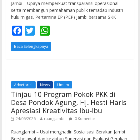
Jambi – Upaya memperkuat transparansi operasional
serta membangun pemahaman publik terhadap industri
hulu migas, Pertamina EP (PEP) Jambi bersama SKK
F
T
W
ac
w
h
Baca Selengkapnya
e
itt
at
b
er
s
o
A
o
p
Advetorial
News
Umum
k
p
Tinjau 10 Program Pokok PKK di
Desa Pondok Agung, Hj. Hesti Haris
Apresiasi Kreativitas Ibu-Ibu
24/06/2026
ruangjambi
0 Komentar
RuangJambi – Usai menghadiri Sosialisasi Gerakan Jambi
Bersholawat dan kegiatan Supervisi dan Evaluasi Gerakan