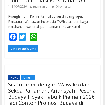
Dunia Diplomasi Pers Tanah Air
14/07/2026
ruangjambi
0 Komentar
RuangJambi – Kali ini, tampil bukan di ruang rapat
Persatuan Wartawan Indonesia (PWI) atau Lembaga
Ketahanan Nasional (Lemhannas), melainkan di
F
T
W
ac
w
h
Baca Selengkapnya
e
itt
at
b
er
s
o
A
o
p
News
Umum
k
p
Silaturahmi dengan Wawako dan
Sekda Pariaman, Ariansyah: Pesona
Budaya Hoyak Tabuik Piaman 2026
Jadi Contoh Promosi Budaya di