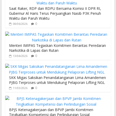
o
A
Saat Raker, RDP dan RDPU Bersama Komisi II DPR RI,
o
p
Gubernur Al Haris Terus Perjuangkan Nasib P3K Penuh
Waktu dan Paruh Waktu
k
p
0
08/06/2026
Menteri IMIPAS Tegaskan Komitmen Berantas Peredaran
Narkotika di Lapas dan Rutan
0
13/04/2026
SKK Migas Saksikan Penandatanganan Lima Amandemen
PJBG Terproses untuk Mendukung Pelaporan Lifting NGL
0
11/03/2026
BPJS Ketenagakerjaan dan BPVP Jambi Komitmen
Tingkatkan Kompetensi dan Perlindungan Sosial