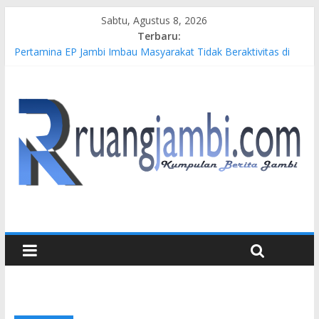
Sabtu, Agustus 8, 2026
Terbaru:
Pertamina EP Jambi Imbau Masyarakat Tidak Beraktivitas di
Atas Jalur Pipa Migas Demi Keselamatan Bersama
Kasus Brigadir EWS: 4 Anggota Polisi Tersangka Resmi
Didampingi Pengacara Chris Januardi
Hj. Hesti Haris Dorong Lahirnya Wirausaha Muda Melalui
Pelatihan Batik Kontemporer PKW
Siap Dukung Kegiatan Hulu Migas, Kapolda Jambi Kunjungi
FSO 115
Gubernur Al Haris Buka Turnamen Tenis Antar Alumni
Perguruan Tinggi ke-16 se-Indonesia di UNJA