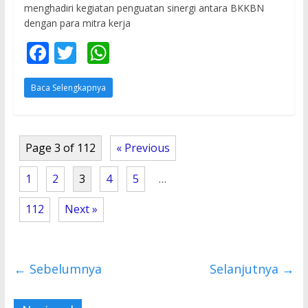
menghadiri kegiatan penguatan sinergi antara BKKBN
dengan para mitra kerja
F
T
W
ac
w
h
Baca Selengkapnya
e
itt
at
b
er
s
o
A
Page 3 of 112
« Previous
o
p
k
p
1
2
3
4
5
…
112
Next »
← Sebelumnya
Selanjutnya →