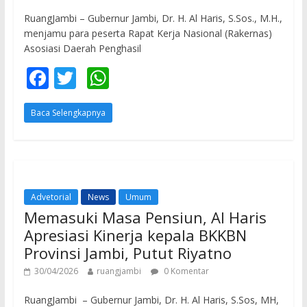
RuangJambi – Gubernur Jambi, Dr. H. Al Haris, S.Sos., M.H.,
menjamu para peserta Rapat Kerja Nasional (Rakernas)
Asosiasi Daerah Penghasil
F
T
W
ac
w
h
Baca Selengkapnya
e
itt
at
b
er
s
o
A
o
p
Advetorial
News
Umum
k
p
Memasuki Masa Pensiun, Al Haris
Apresiasi Kinerja kepala BKKBN
Provinsi Jambi, Putut Riyatno
30/04/2026
ruangjambi
0 Komentar
RuangJambi – Gubernur Jambi, Dr. H. Al Haris, S.Sos, MH,