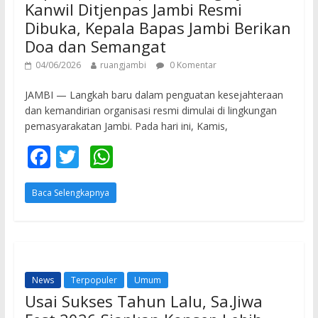
Kanwil Ditjenpas Jambi Resmi
Dibuka, Kepala Bapas Jambi Berikan
Doa dan Semangat
04/06/2026
ruangjambi
0 Komentar
JAMBI — Langkah baru dalam penguatan kesejahteraan
dan kemandirian organisasi resmi dimulai di lingkungan
pemasyarakatan Jambi. Pada hari ini, Kamis,
F
T
W
ac
w
h
Baca Selengkapnya
e
itt
at
b
er
s
o
A
o
p
News
Terpopuler
Umum
k
p
Usai Sukses Tahun Lalu, Sa.Jiwa