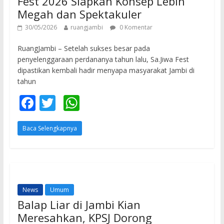
Fest 2026 Siapkan Konsep Lebih
Megah dan Spektakuler
30/05/2026
ruangjambi
0 Komentar
RuangJambi – Setelah sukses besar pada
penyelenggaraan perdananya tahun lalu, Sa.Jiwa Fest
dipastikan kembali hadir menyapa masyarakat Jambi di
tahun
F
T
W
ac
w
h
Baca Selengkapnya
e
itt
at
b
er
s
o
A
o
p
News
Umum
k
p
Balap Liar di Jambi Kian
Meresahkan, KPSJ Dorong