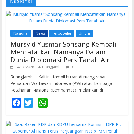
Nasional
Nasional
News
Terpopuler
Umum
Mursyid Yusmar Sonsang Kembali
Mencatatkan Namanya Dalam
Dunia Diplomasi Pers Tanah Air
14/07/2026
ruangjambi
0
RuangJambi – Kali ini, tampil bukan di ruang rapat
Persatuan Wartawan Indonesia (PWI) atau Lembaga
Ketahanan Nasional (Lemhannas), melainkan di
F
T
W
ac
w
h
e
itt
at
b
er
s