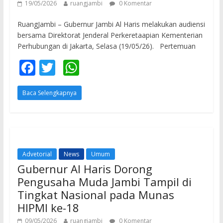
19/05/2026
ruangjambi
0 Komentar
RuangJambi – Gubernur Jambi Al Haris melakukan audiensi
bersama Direktorat Jenderal Perkeretaapian Kementerian
Perhubungan di Jakarta, Selasa (19/05/26). Pertemuan
F
T
W
ac
w
h
Baca Selengkapnya
e
itt
at
b
er
s
o
A
o
p
Advetorial
News
Umum
k
p
Gubernur Al Haris Dorong
Pengusaha Muda Jambi Tampil di
Tingkat Nasional pada Munas
HIPMI ke-18
09/05/2026
ruangjambi
0 Komentar