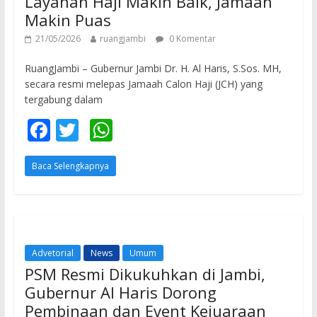
Layanan Haji Makin Baik, Jamaah
Makin Puas
21/05/2026
ruangjambi
0 Komentar
RuangJambi – Gubernur Jambi Dr. H. Al Haris, S.Sos. MH,
secara resmi melepas Jamaah Calon Haji (JCH) yang
tergabung dalam
F
T
W
ac
w
h
Baca Selengkapnya
e
itt
at
b
er
s
o
A
o
p
Advetorial
News
Umum
k
p
PSM Resmi Dikukuhkan di Jambi,
Gubernur Al Haris Dorong
Pembinaan dan Event Kejuaraan