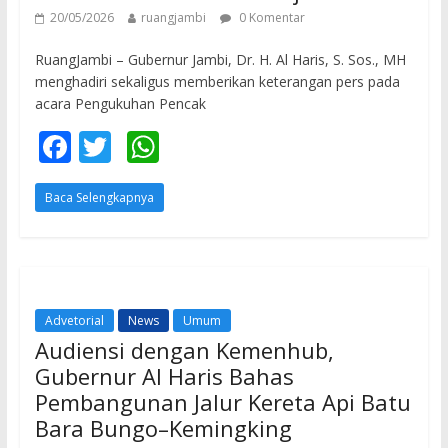
20/05/2026
ruangjambi
0 Komentar
RuangJambi – Gubernur Jambi, Dr. H. Al Haris, S. Sos., MH
menghadiri sekaligus memberikan keterangan pers pada
acara Pengukuhan Pencak
F
T
W
ac
w
h
Baca Selengkapnya
e
itt
at
b
er
s
o
A
o
p
Advetorial
News
Umum
k
p
Audiensi dengan Kemenhub,
Gubernur Al Haris Bahas
Pembangunan Jalur Kereta Api Batu
Bara Bungo–Kemingking