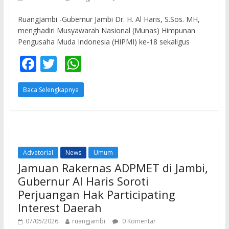
RuangJambi -Gubernur Jambi Dr. H. Al Haris, S.Sos. MH,
menghadiri Musyawarah Nasional (Munas) Himpunan
Pengusaha Muda Indonesia (HIPMI) ke-18 sekaligus
F
T
W
ac
w
h
Baca Selengkapnya
e
itt
at
b
er
s
o
A
o
p
Advetorial
News
Umum
k
p
Jamuan Rakernas ADPMET di Jambi,
Gubernur Al Haris Soroti
Perjuangan Hak Participating
Interest Daerah
07/05/2026
ruangjambi
0 Komentar