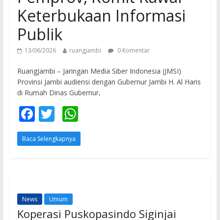
Keterbukaan Informasi
Publik
13/06/2026
ruangjambi
0 Komentar
RuangJambi – Jaringan Media Siber Indonesia (JMSI)
Provinsi Jambi audiensi dengan Gubernur Jambi H. Al Haris
di Rumah Dinas Gubernur,
F
T
W
ac
w
h
Baca Selengkapnya
e
itt
at
b
er
s
o
A
o
p
News
Umum
k
p
Koperasi Puskopasindo Siginjai