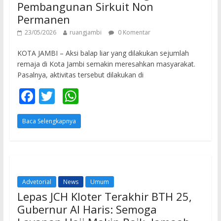
Pembangunan Sirkuit Non
Permanen
23/05/2026
ruangjambi
0 Komentar
KOTA JAMBI – Aksi balap liar yang dilakukan sejumlah
remaja di Kota Jambi semakin meresahkan masyarakat.
Pasalnya, aktivitas tersebut dilakukan di
F
T
W
ac
w
h
Baca Selengkapnya
e
itt
at
b
er
s
o
A
o
p
Advetorial
News
Umum
k
p
Lepas JCH Kloter Terakhir BTH 25,
Gubernur Al Haris: Semoga